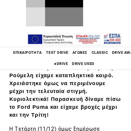
Ποτέ δύο χωρίς τρίτο, λένε οι Γάλλοι.
Σοφό ρητό, αλλά εδώ διαψεύστηκε.
Main navigation
Ύστερα από τις θεομηνίες που ζήσαμε
ΕΠΙΚΑΙΡΌΤΗΤΑ
TEST DRIVE
ΑΓΏΝΕΣ
CLASSIC
DRIVE AW
σε Δίρφη και ορεινή Αρκαδία, ευτυχώς
eDRIVE
DRIVE USED
το κακό δεν τρίτωσε και στην ορεινή
Ρούμελη είχαμε καταπληκτικό καιρό.
Main navigation
Χρειάστηκε όμως να περιμένουμε
Επικαιρότητα
μέχρι την τελευταία στιγμή.
Νέα μοντέλα
Κυριολεκτικά! Παρασκευή δίναμε πίσω
το Ford Puma και είχαμε βροχές μέχρι
Πρωτότυπα
και την Τρίτη!
Ελλάδα
Η Τετάρτη (11/12) όμως ξημέρωσε