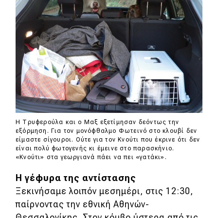
Νέα
Παρουσιάσεις
DRIVE Away
MOTO
Μεταχειρισμένο
H Τρυφερούλα και ο Μαξ εξετίμησαν δεόντως την
Οδηγός αγοράς
εξόρμηση. Για τον μονόφθαλμο Φωτεινό στο κλουβί δεν
είμαστε σίγουροι. Ούτε για τον Κνούτι που έκρινε ότι δεν
Συμβουλές
είναι πολύ φωτογενής κι έμεινε στο παρασκήνιο.
«Κνούτι» στα γεωργιανά πάει να πει «γατάκι».
Η γέφυρα της αντίστασης
Χρηστικά
Ξεκινήσαμε λοιπόν μεσημέρι, στις 12:30,
παίρνοντας την εθνική Αθηνών-
Συμβουλές
Θεσσαλονίκης. Στον κόμβο ύστερα από τις