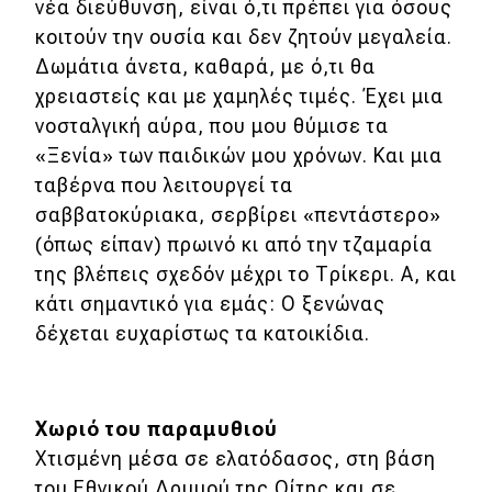
νέα διεύθυνση, είναι ό,τι πρέπει για όσους
κοιτούν την ουσία και δεν ζητούν μεγαλεία.
Δωμάτια άνετα, καθαρά, με ό,τι θα
χρειαστείς και με χαμηλές τιμές. Έχει μια
νοσταλγική αύρα, που μου θύμισε τα
«Ξενία» των παιδικών μου χρόνων. Και μια
ταβέρνα που λειτουργεί τα
σαββατοκύριακα, σερβίρει «πεντάστερο»
(όπως είπαν) πρωινό κι από την τζαμαρία
της βλέπεις σχεδόν μέχρι το Τρίκερι. Α, και
κάτι σημαντικό για εμάς: Ο ξενώνας
δέχεται ευχαρίστως τα κατοικίδια.
Χωριό του παραμυθιού
Χτισμένη μέσα σε ελατόδασος, στη βάση
του Εθνικού Δρυμού της Οίτης και σε