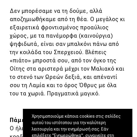
Δεν μπορέσαμε να τη δούμε, αλλά
αποζημιωθήκαμε από τη θέα. Ο μεγάλος κι
εξαιρετικά φροντισμένος προαύλιος
χώρος, με τα πανέμορφα (καινούργια)
ψηφιδωτά, είναι σαν μπαλκόνι πάνω από
την κοιλάδα του Σπερχειού. Βλέπεις
«πιάτο» μπροστά σου, από τον όγκο της
Οίτης στα αριστερά μέχρι τον Μαλιακό και
το στενό των Ωρεών δεξιά, και απέναντί
σου τη Λαμία και το όρος Όθρυς με όλα
του τα χωριά. Πραγματικά μαγικό.
Χρησιμοποιούμε κάποια cookies στις σελίδες
Πάμε Παύλιανη
αυτού του ιστότοπου για την καλύτερη
Ο ήλιος είχε δύσει όταν κατεβήκαμε τις
λειτουργία και την ενημέρωσή σας. Εάν
επιλέξετε "Ενημερώθηκα", συναινείτε στη
κορδέλες από τη Μονή και πήραμε ξανά