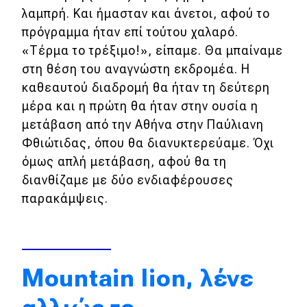
Κόσμος
λαμπρή. Και ήμασταν και άνετοι, αφού το
Τεχνολογία
πρόγραμμα ήταν επί τούτου χαλαρό.
«Τέρμα το τρέξιμο!», είπαμε. Θα μπαίναμε
Ασφάλεια
στη θέση του αναγνώστη εκδρομέα. Η
Αγορά
καθεαυτού διαδρομή θα ήταν τη δεύτερη
Απόψεις
μέρα και η πρώτη θα ήταν στην ουσία η
μετάβαση από την Αθήνα στην Παύλιανη
Φθιώτιδας, όπου θα διανυκτερεύαμε. Όχι
Test Drive
όμως απλή μετάβαση, αφού θα τη
διανθίζαμε με δύο ενδιαφέρουσες
Δοκιμή
παρακάμψεις.
Αποστολή
Συγκρίνουμε
Mountain lion, λένε
Αγώνες