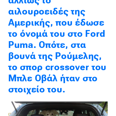
αλλιώς το
Formula 1
αιλουροειδές της
WRC
Αμερικής, που έδωσε
Motorsport
το όνομά του στο Ford
Puma. Οπότε, στα
Eco
βουνά της Ρούμελης,
Νέα
το σπορ crossover του
Τεχνολογία
Mobility
Μπλε Οβάλ ήταν στο
Σταθμοί φόρτισης
στοιχείο του.
Classic