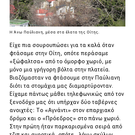
Η Άνω Παύλιανη, μέσα στα έλατα της Οίτης.
Είχε πια σουρουπώσει για τα καλά όταν
φτάσαμε στην Οίτη, οπότε περάσαμε
«ξώφαλτσα» από το όμορφο χωριό, με
μόνο μια γρήγορη βόλτα στην πλατεία.
Βιαζόμασταν να φτάσουμε στην Παύλιανη
διότι τα στομάχια μας διαμαρτύρονταν.
Είχαμε πάντως μάθει τηλεφωνικώς από τον
ξενοδόχο μας ότι υπήρχαν δύο ταβέρνες
ανοιχτές: Το «Αγνάντι» στον επαρχιακό
δρόμο και ο «Πρόεδρος» στο πάνω χωριό.
Στην πρώτη ήταν παρκαρισμένα σειρά από
τζιπ και αγροτικά, οπότε , λόγω σκύλων,