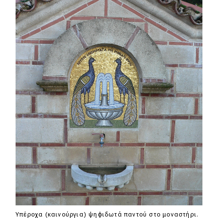
Υπέροχα (καινούργια) ψηφιδωτά παντού στο μοναστήρι.