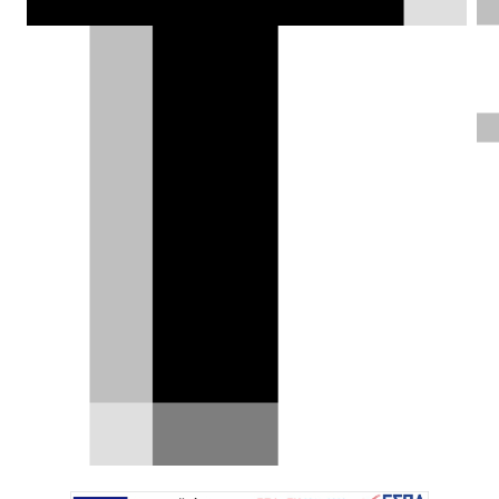
ανακοίνωσε την πρόθεση να φτιάξει το
ταχύτερο αυτοκίνητο στον πλανήτη. Και
τώρα σκέφτεται να το κατασκευάζει
στο Βερολίνο.
Δημήτρης Σαμπαζιώτης |
09.09.2025