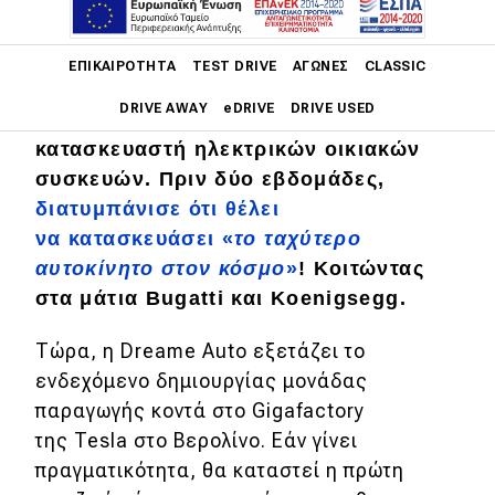
Main navigation
ΕΠΙΚΑΙΡΌΤΗΤΑ
TEST DRIVE
ΑΓΏΝΕΣ
CLASSIC
DRIVE AWAY
eDRIVE
DRIVE USED
Dreame, την ξέρουμε ως κορυφαίο
κατασκευαστή ηλεκτρικών οικιακών
Main navigation
συσκευών. Πριν δύο εβδομάδες,
Επικαιρότητα
διατυμπάνισε ότι θέλει
Νέα μοντέλα
να κατασκευάσει «
το ταχύτερο
αυτοκίνητο στον κόσμο
»
! Κοιτώντας
Πρωτότυπα
στα μάτια Bugatti και Koenigsegg.
Ελλάδα
Τώρα, η Dreame
Auto εξετάζει το
Κόσμος
ενδεχόμενο δημιουργίας μονάδας
Τεχνολογία
παραγωγής κοντά στο Gigafactory
της Tesla στο Βερολίνο. Εάν γίνει
Ασφάλεια
πραγματικότητα, θα καταστεί η πρώτη
Αγορά