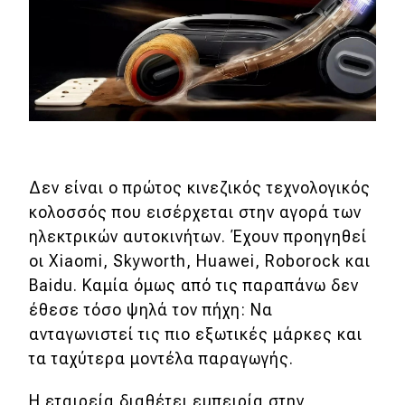
MOTO
Μεταχειρισμένο
Οδηγός αγοράς
Συμβουλές
Δεν είναι ο πρώτος κινεζικός τεχνολογικός
κολοσσός που εισέρχεται στην αγορά των
Χρηστικά
ηλεκτρικών αυτοκινήτων. Έχουν προηγηθεί
οι Xiaomi, Skyworth, Huawei, Roborock και
Συμβουλές
Baidu. Καμία όμως από τις παραπάνω δεν
ΚΤΕΟ
έθεσε τόσο ψηλά τον πήχη: Να
ανταγωνιστεί τις πιο εξωτικές μάρκες και
Οδική βοήθεια
τα ταχύτερα μοντέλα παραγωγής.
Η εταιρεία διαθέτει εμπειρία στην