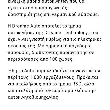
κινεζική μάρκα αυτοκινήτων που θα
Απόψεις
εγκαταστήσει παραγωγικές
δραστηριότητες επί γερμανικού εδάφους.
Test Drive
Η Dreame Auto αποτελεί το τμήμα
αυτοκινήτων της Dreame Technology, που
Δοκιμή
έχει γίνει γνωστή κυρίως για τις ηλεκτρικές
σκούπες της. Με σημαντική παγκόσμια
Αποστολή
παρουσία, διαθέτοντας προϊόντα της σε
Συγκρίνουμε
περισσότερες από 100 χώρες.
Ήδη το Auto παρακλάδι έχει συγκεντρώσει
Αγώνες
περί τους 1.000 εργαζόμενους. Πρόκειται
για υπαλλήλους από το τμήμα R&D, αλλά
Formula 1
και στελέχη από τον ευρύτερο κλάδο της
WRC
αυτοκινητοβιομηχανίας.
Motorsport