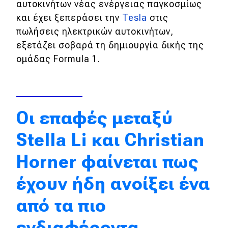
αυτοκινήτων νέας ενέργειας παγκοσμίως
Απόψεις
και έχει ξεπεράσει την
Tesla
στις
πωλήσεις ηλεκτρικών αυτοκινήτων,
εξετάζει σοβαρά τη δημιουργία δικής της
Test Drive
ομάδας Formula 1.
Δοκιμή
Αποστολή
Oι επαφές μεταξύ
Συγκρίνουμε
Stella Li και Christian
Αγώνες
Horner φαίνεται πως
Formula 1
έχουν ήδη ανοίξει ένα
WRC
από τα πιο
Motorsport
ενδιαφέροντα