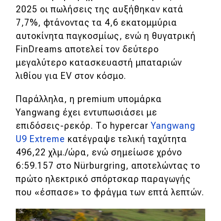
2025 οι πωλήσεις της αυξήθηκαν κατά
7,7%, φτάνοντας τα 4,6 εκατομμύρια
αυτοκίνητα παγκοσμίως, ενώ η θυγατρική
FinDreams αποτελεί τον δεύτερο
μεγαλύτερο κατασκευαστή μπαταριών
λιθίου για EV στον κόσμο.
Παράλληλα, η premium υπομάρκα
Yangwang έχει εντυπωσιάσει με
επιδόσεις-ρεκόρ. Το hypercar
Yangwang
U9 Extreme
κατέγραψε τελική ταχύτητα
496,22 χλμ./ώρα, ενώ σημείωσε χρόνο
6:59.157 στο Nürburgring, αποτελώντας το
πρώτο ηλεκτρικό σπόρτσκαρ παραγωγής
που «έσπασε» το φράγμα των επτά λεπτών.