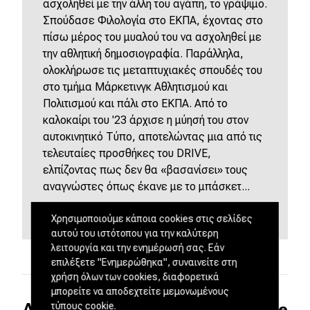
ασχοληθεί με την άλλη του αγάπη, το γράψιμο.
Σπούδασε Φιλολογία στο ΕΚΠΑ, έχοντας στο
πίσω μέρος του μυαλού του να ασχοληθεί με
την αθλητική δημοσιογραφία. Παράλληλα,
ολοκλήρωσε τις μεταπτυχιακές σπουδές του
στο τμήμα Μάρκετινγκ Αθλητισμού και
Πολιτισμού και πάλι στο ΕΚΠΑ. Από το
καλοκαίρι του '23 άρχισε η μύησή του στον
αυτοκινητικό Τύπο, αποτελώντας μια από τις
τελευταίες προσθήκες του DRIVE,
ελπίζοντας πως δεν θα «βασανίσει» τους
αναγνώστες όπως έκανε με το μπάσκετ...
Χρησιμοποιούμε κάποια cookies στις σελίδες
αυτού του ιστότοπου για την καλύτερη
λειτουργία και την ενημέρωσή σας. Εάν
επιλέξετε "Ενημερώθηκα", συναινείτε στη
χρήση όλων των cookies, διαφορετικά
μπορείτε να αποδεχτείτε μεμονωμένους
Ακολουθήστε το DRIVE στο Google
τύπους cookie.