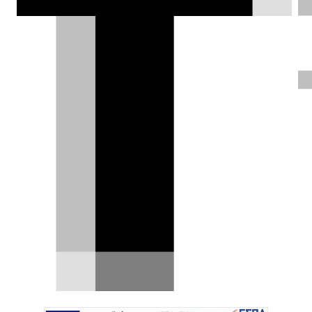
Stella Li, πυροδοτώντας τις φήμες για
είσοδο του κινεζικού κολοσσού στη
Formula 1.
Σπύρος Ντόκος |
20.05.2026