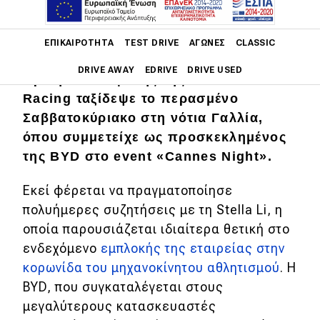
Main navigation
ΕΠΙΚΑΙΡΌΤΗΤΑ
TEST DRIVE
ΑΓΏΝΕΣ
CLASSIC
Σύμφωνα με διεθνή δημοσιεύματα, ο
DRIVE AWAY
EDRIVE
DRIVE USED
πρώην επικεφαλής της Red Bull
Racing ταξίδεψε το περασμένο
Main navigation
Σαββατοκύριακο στη νότια Γαλλία,
Επικαιρότητα
όπου συμμετείχε ως προσκεκλημένος
Νέα μοντέλα
της BYD στο event «Cannes Night».
Πρωτότυπα
Εκεί φέρεται να πραγματοποίησε
Ελλάδα
πολυήμερες συζητήσεις με τη Stella Li, η
οποία παρουσιάζεται ιδιαίτερα θετική στο
Κόσμος
ενδεχόμενο
εμπλοκής της εταιρείας στην
Τεχνολογία
κορωνίδα του μηχανοκίνητου αθλητισμού
. Η
BYD, που συγκαταλέγεται στους
Ασφάλεια
μεγαλύτερους κατασκευαστές
Αγορά