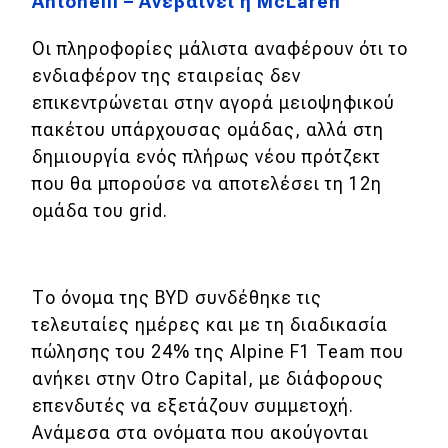
Antonelli – Ανεβαίνει η McLaren
MOTO
Οι πληροφορίες μάλιστα αναφέρουν ότι το
ενδιαφέρον της εταιρείας δεν
Μεταχειρισμένο
επικεντρώνεται στην αγορά μειοψηφικού
πακέτου υπάρχουσας ομάδας, αλλά στη
Οδηγός αγοράς
δημιουργία ενός πλήρως νέου πρότζεκτ
Συμβουλές
που θα μπορούσε να αποτελέσει τη 12η
ομάδα του grid.
Χρηστικά
Το όνομα της BYD συνδέθηκε τις
Συμβουλές
τελευταίες ημέρες και με τη διαδικασία
ΚΤΕΟ
πώλησης του 24% της Alpine F1 Team που
Οδική βοήθεια
ανήκει στην Otro Capital, με διάφορους
επενδυτές να εξετάζουν συμμετοχή.
Ανάμεσα στα ονόματα που ακούγονται