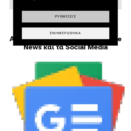
ΡΥΘΜΊΣΕΙΣ
ΕΝΗΜΕΡΏΘΗΚΑ
Ακολουθήστε το DRIVE στο Google
News και τα Social Media