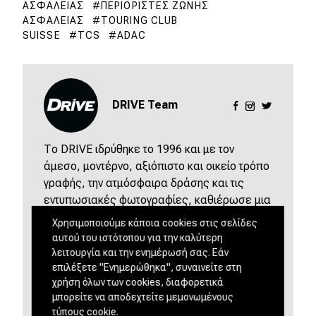
ΑΣΦΑΛΕΊΑΣ
ΠΕΡΙΟΡΙΣΤΈΣ ΖΏΝΗΣ
ΑΣΦΑΛΕΊΑΣ
TOURING CLUB
SUISSE
TCS
ADAC
DRIVE Team
Το DRIVE ιδρύθηκε το 1996 και με τον
άμεσο, μοντέρνο, αξιόπιστο και οικείο τρόπο
γραφής, την ατμόσφαιρα δράσης και τις
εντυπωσιακές φωτογραφίες, καθιέρωσε μια
νέα αντίληψη στον Ειδικό Τύπο στην Ελλάδα.
Χρησιμοποιούμε κάποια cookies στις σελίδες
Οι ίδιες αρχές μεταφέρθηκαν και στις
αυτού του ιστότοπου για την καλύτερη
ψηφιακές οθόνες προσφέροντας μέσω του
λειτουργία και την ενημέρωσή σας. Εάν
drive.gr άμεση ενημέρωση για ότι συμβαίνει
επιλέξετε "Ενημερώθηκα", συναινείτε στη
χρήση όλων των cookies, διαφορετικά
στην αυτοκινητοβιομηχανία.
μπορείτε να αποδεχτείτε μεμονωμένους
τύπους cookie.