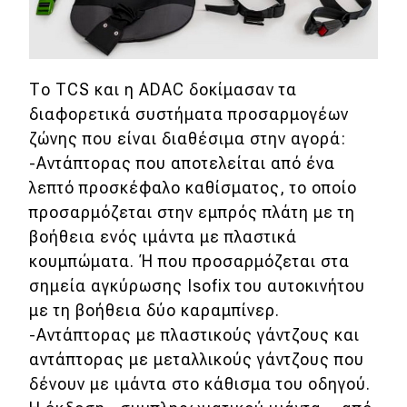
MOTO
Μεταχειρισμένο
Το TCS και η ADAC δοκίμασαν τα
διαφορετικά συστήματα προσαρμογέων
Οδηγός αγοράς
ζώνης που είναι διαθέσιμα στην αγορά:
-Αντάπτορας που αποτελείται από ένα
Συμβουλές
λεπτό προσκέφαλο καθίσματος, το οποίο
προσαρμόζεται στην εμπρός πλάτη με τη
Χρηστικά
βοήθεια ενός ιμάντα με πλαστικά
κουμπώματα. Ή που προσαρμόζεται στα
Συμβουλές
σημεία αγκύρωσης Isofix του αυτοκινήτου
ΚΤΕΟ
με τη βοήθεια δύο καραμπίνερ.
-Αντάπτορας με πλαστικούς γάντζους και
Οδική βοήθεια
αντάπτορας με μεταλλικούς γάντζους που
δένουν με ιμάντα στο κάθισμα του οδηγού.