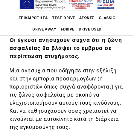
Main navigation
ΕΠΙΚΑΙΡΌΤΗΤΑ
TEST DRIVE
ΑΓΏΝΕΣ
CLASSIC
DRIVE AWAY
eDRIVE
DRIVE USED
Οι έγκυοι ανησυχούν συχνά ότι η ζώνη
Main navigation
ασφαλείας θα βλάψει το έμβρυο σε
Επικαιρότητα
περίπτωση ατυχήματος.
Νέα μοντέλα
Μια ανησυχία που οδήγησε στην εξέλιξη
Πρωτότυπα
και στην εμπορία προσαρμογέων (ή
Ελλάδα
περιοριστών όπως συχνά αναφέρονται) για
τις ζώνες ασφαλείας με σκοπό να
Κόσμος
ελαχιστοποιήσουν αυτούς τους κινδύνους.
Τεχνολογία
Και να καθησυχάσουν όσες χρειαστεί να
κινούνται με αυτοκίνητο κατά τη διάρκεια
Ασφάλεια
της εγκυμοσύνης τους.
Αγορά