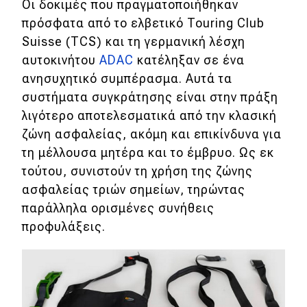
Οι δοκιμές που πραγματοποιήθηκαν
πρόσφατα από το ελβετικό Touring Club
Eco
Suisse (TCS) και τη γερμανική λέσχη
αυτοκινήτου
ADAC
κατέληξαν σε ένα
Νέα
ανησυχητικό συμπέρασμα. Αυτά τα
Τεχνολογία
συστήματα συγκράτησης είναι στην πράξη
λιγότερο αποτελεσματικά από την κλασική
Mobility
ζώνη ασφαλείας, ακόμη και επικίνδυνα για
Σταθμοί φόρτισης
τη μέλλουσα μητέρα και το έμβρυο. Ως εκ
τούτου, συνιστούν τη χρήση της ζώνης
ασφαλείας τριών σημείων, τηρώντας
Classic
παράλληλα ορισμένες συνήθεις
Νέα
προφυλάξεις.
Παρουσιάσεις
DRIVE Away