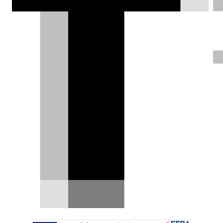
διάφορα συστήματα συγκράτησης που
προορίζονται για εγκύους κατά τη
διάρκεια δοκιμών πρόσκρουσης. Η
ετυμηγορία τους είναι ξεκάθαρη: Καμία
από αυτές τις συσκευές δεν είναι τόσο
ασφαλής όσο η κλασική ζώνη
ασφαλείας.
DRIVE Team |
30.11.2023