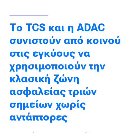
Απόψεις
Το TCS και η ADAC
Test Drive
συνιστούν από κοινού
Δοκιμή
στις εγκύους να
Αποστολή
χρησιμοποιούν την
Συγκρίνουμε
κλασική ζώνη
ασφαλείας τριών
Αγώνες
σημείων χωρίς
Formula 1
αντάπτορες
WRC
Motorsport