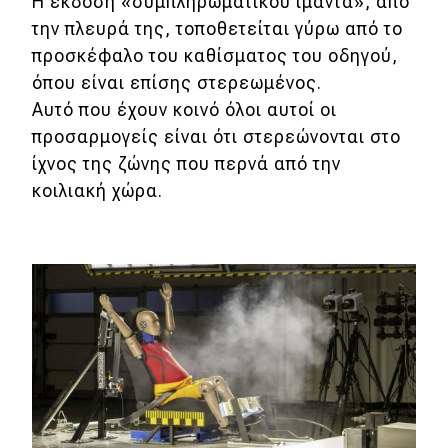
Η έκδοση «συμπληρωματικού ιμάντα», από
eDRIVE
την πλευρά της, τοποθετείται γύρω από το
DRIVE USED
προσκέφαλο του καθίσματος του οδηγού,
όπου είναι επίσης στερεωμένος.
Αυτό που έχουν κοινό όλοι αυτοί οι
προσαρμογείς είναι ότι στερεώνονται στο
ίχνος της ζώνης που περνά από την
κοιλιακή χώρα.