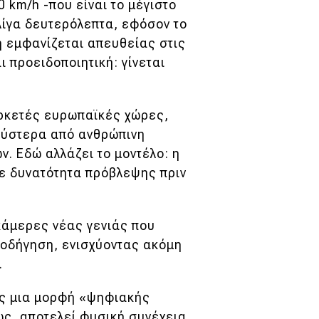
0 km/h -που είναι το μέγιστο
λίγα δευτερόλεπτα, εφόσον το
ή εμφανίζεται απευθείας στις
ι προειδοποιητική: γίνεται
ρκετές ευρωπαϊκές χώρες,
 ύστερα από ανθρώπινη
. Εδώ αλλάζει το μοντέλο: η
ε δυνατότητα πρόβλεψης πριν
κάμερες νέας γενιάς που
 οδήγηση, ενισχύοντας ακόμη
.
ος μια μορφή «ψηφιακής
ως, αποτελεί φυσική συνέχεια