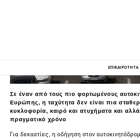
Main navigati
ΕΠΙΚΑΙΡΌΤΗΤΑ
Main navigation
Σε έναν από τους πιο φορτωμένους αυτοκ
Επικαιρότητα
Ευρώπης, η ταχύτητα δεν είναι πια σταθε
κυκλοφορία, καιρό και ατυχήματα και αλλά
Νέα μοντέλα
πραγματικό χρόνο
Πρωτότυπα
Για δεκαετίες, η οδήγηση στον αυτοκινητόδρο
Ελλάδα