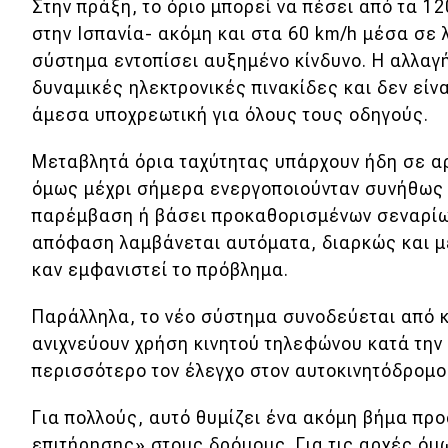
Συμβουλές
Στην πράξη, το όριο μπορεί να πέσει από τα 12
στην Ισπανία- ακόμη και στα 60 km/h μέσα σε 
ΚΤΕΟ
σύστημα εντοπίσει αυξημένο κίνδυνο. Η αλλαγ
Οδική βοήθεια
δυναμικές ηλεκτρονικές πινακίδες και δεν είνα
άμεσα υποχρεωτική για όλους τους οδηγούς.
eDRIVE
Μεταβλητά όρια ταχύτητας υπάρχουν ήδη σε α
όμως μέχρι σήμερα ενεργοποιούνταν συνήθως
DRIVE USED
παρέμβαση ή βάσει προκαθορισμένων σεναρίων
απόφαση λαμβάνεται αυτόματα, διαρκώς και μ
καν εμφανιστεί το πρόβλημα.
Παράλληλα, το νέο σύστημα συνοδεύεται από 
ανιχνεύουν χρήση κινητού τηλεφώνου κατά την
περισσότερο τον έλεγχο στον αυτοκινητόδρομο
Για πολλούς, αυτό θυμίζει ένα ακόμη βήμα πρ
επιτήρησης» στους δρόμους. Για τις αρχές όμ