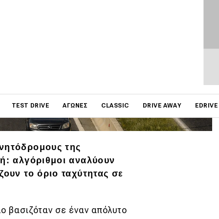
on
TEST DRIVE
ΑΓΏΝΕΣ
CLASSIC
DRIVE AWAY
EDRIVE
ινητόδρομους της
ρή: αλγόριθμοι αναλύουν
ζουν το όριο ταχύτητας σε
μο βασιζόταν σε έναν απόλυτο