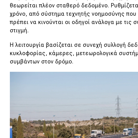
Αγώνες
θεωρείται πλέον σταθερό δεδομένο. Ρυθμίζετα
χρόνο, από σύστημα τεχνητής νοημοσύνης που
Formula 1
πρέπει να κινούνται οι οδηγοί ανάλογα με τις
WRC
στιγμή.
Motorsport
Η λειτουργία βασίζεται σε συνεχή συλλογή δε
κυκλοφορίας, κάμερες, μετεωρολογικά συστή
Eco
συμβάντων στον δρόμο.
Νέα
Τεχνολογία
Mobility
Σταθμοί φόρτισης
Classic