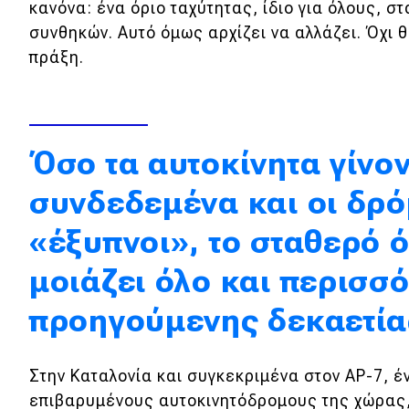
κανόνα: ένα όριο ταχύτητας, ίδιο για όλους, 
Κόσμος
συνθηκών. Αυτό όμως αρχίζει να αλλάζει. Όχι 
πράξη.
Τεχνολογία
Ασφάλεια
Αγορά
Όσο τα αυτοκίνητα γίνον
Απόψεις
συνδεδεμένα και οι δρό
Test Drive
«έξυπνοι», το σταθερό ό
μοιάζει όλο και περισσό
Δοκιμή
Αποστολή
προηγούμενης δεκαετία
Συγκρίνουμε
Στην Καταλονία και συγκεκριμένα στον AP-7, έ
επιβαρυμένους αυτοκινητόδρομους της χώρας, 