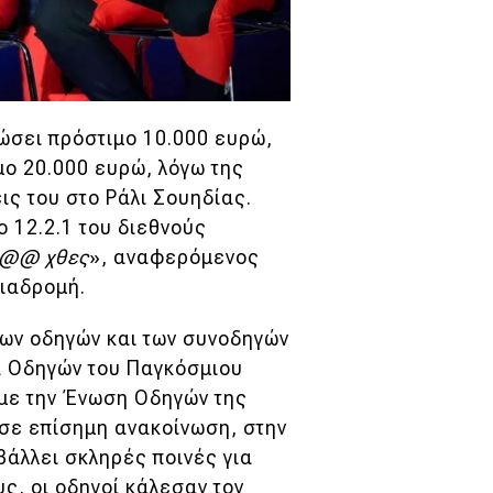
ώσει πρόστιμο 10.000 ευρώ,
μο 20.000 ευρώ, λόγω της
ς του στο Ράλι Σουηδίας.
 12.2.1 του διεθνούς
@@ χθες
», αναφερόμενος
διαδρομή
.
των οδηγών και των συνοδηγών
α Οδηγών του Παγκόσμιου
 με την Ένωση Οδηγών της
σε επίσημη ανακοίνωση, στην
ιβάλλει σκληρές ποινές για
ς, οι οδηγοί κάλεσαν τον