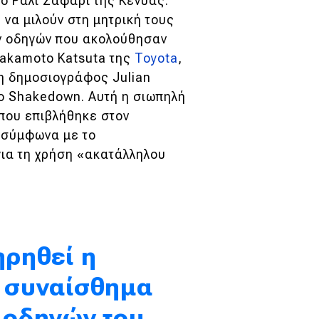
το Ράλι Σαφάρι της Κένυας.
 να μιλούν στη μητρική τους
ν οδηγών που ακολούθησαν
 Takamoto Katsuta της
Toyota
,
 η δημοσιογράφος Julian
ο Shakedown. Αυτή η σιωπηλή
που επιβλήθηκε στον
, σύμφωνα με το
για τη χρήση «ακατάλληλου
ηρηθεί η
ο συναίσθημα
ν οδηγών του