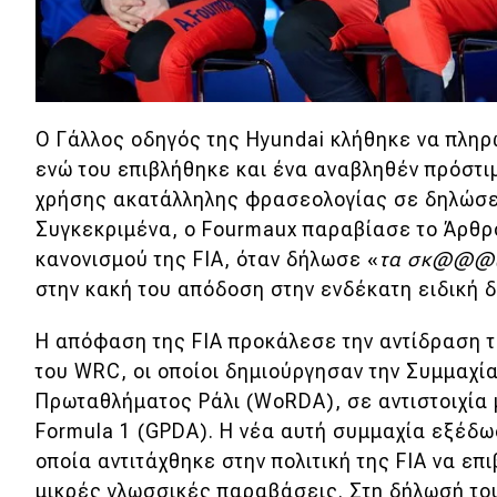
Νέα
Παρουσιάσεις
Ο Γάλλος οδηγός της Hyundai κλήθηκε να πληρ
DRIVE Away
ενώ του επιβλήθηκε και ένα αναβληθέν πρόστι
χρήσης ακατάλληλης φρασεολογίας σε δηλώσει
MOTO
Συγκεκριμένα, ο Fourmaux παραβίασε το Άρθρο
κανονισμού της FIA, όταν δήλωσε «
τα σκ@@@
Μεταχειρισμένο
στην κακή του απόδοση στην ενδέκατη ειδική 
Οδηγός αγοράς
Η απόφαση της FIA προκάλεσε την αντίδραση 
Συμβουλές
του WRC, οι οποίοι δημιούργησαν την Συμμαχί
Πρωταθλήματος Ράλι (WoRDA), σε αντιστοιχία
Formula 1 (GPDA). Η νέα αυτή συμμαχία εξέδω
Χρηστικά
οποία αντιτάχθηκε στην πολιτική της FIA να επ
μικρές γλωσσικές παραβάσεις. Στη δήλωσή του