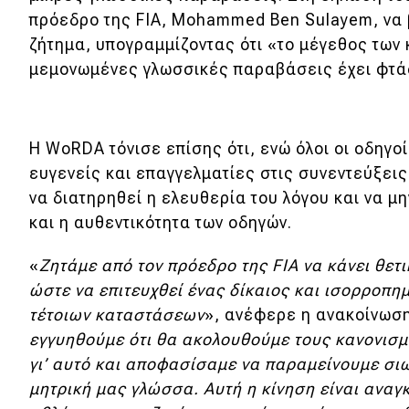
Συμβουλές
πρόεδρο της FIA, Mohammed Ben Sulayem, να 
ΚΤΕΟ
ζήτημα, υπογραμμίζοντας ότι «το μέγεθος των
μεμονωμένες γλωσσικές παραβάσεις έχει φτά
Οδική βοήθεια
eDRIVE
Η WoRDA τόνισε επίσης ότι, ενώ όλοι οι οδηγο
ευγενείς και επαγγελματίες στις συνεντεύξεις
DRIVE USED
να διατηρηθεί η ελευθερία του λόγου και να μ
και η αυθεντικότητα των οδηγών.
«
Ζητάμε από τον πρόεδρο της FIA να κάνει θετι
ώστε να επιτευχθεί ένας δίκαιος και ισορροπη
τέτοιων καταστάσεων
», ανέφερε η ανακοίνωση
εγγυηθούμε ότι θα ακολουθούμε τους κανονισμ
γι’ αυτό και αποφασίσαμε να παραμείνουμε σιω
μητρική μας γλώσσα. Αυτή η κίνηση είναι αναγκ