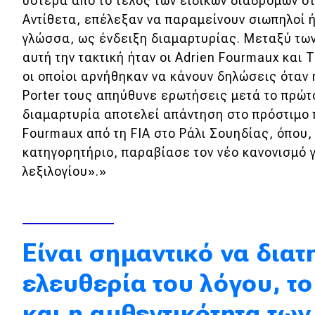
ύστερα από το τέλος των ειδικών διαδρομών σ
Κόσμος
Αντίθετα, επέλεξαν να παραμείνουν σιωπηλοί ή
γλώσσα, ως ένδειξη διαμαρτυρίας. Μεταξύ τω
Τεχνολογία
αυτή την τακτική ήταν οι Adrien Fourmaux και
Ασφάλεια
οι οποίοι αρνήθηκαν να κάνουν δηλώσεις όταν
Porter τους απηύθυνε ερωτήσεις μετά το πρώτ
Αγορά
διαμαρτυρία αποτελεί απάντηση στο πρόστιμο 
Απόψεις
Fourmaux από τη FIA στο Ράλι Σουηδίας, όπου
κατηγορητήριο, παραβίασε τον νέο κανονισμό 
λεξιλογίου».»
Test Drive
Δοκιμή
Αποστολή
Είναι σημαντικό να διατ
Συγκρίνουμε
ελευθερία του λόγου, τ
και η αυθεντικότητα τω