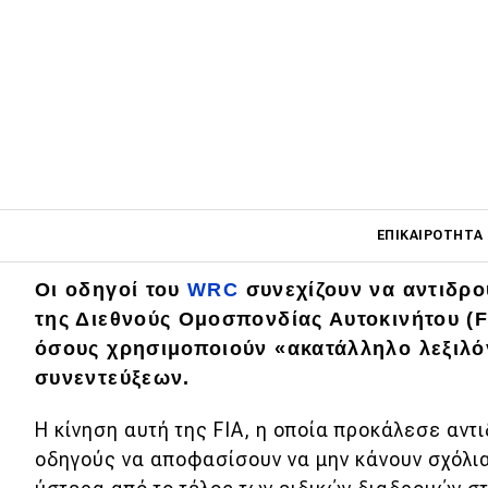
Main navigati
ΕΠΙΚΑΙΡΌΤΗΤΑ
Οι οδηγοί του
WRC
συνεχίζουν να αντιδρ
της Διεθνούς Ομοσπονδίας Αυτοκινήτου (F
Main navigation
Επικαιρότητα
όσους χρησιμοποιούν «ακατάλληλο λεξιλόγ
συνεντεύξεων.
Νέα μοντέλα
Η κίνηση αυτή της FIA, η οποία προκάλεσε αντ
Πρωτότυπα
οδηγούς να αποφασίσουν να μην κάνουν σχόλ
Ελλάδα