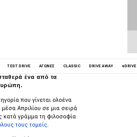
on
TEST DRIVE
ΑΓΏΝΕΣ
CLASSIC
DRIVE AWAY
eDRIVE
άσεις, μιας και από το
σταθερά ένα από τα
Ευρώπη.
τηγορία που γίνεται ολοένα
 μέσα Απριλίου σε μια σειρά
ς κατά γράμμα τη φιλοσοφία
όλους τους τομείς
.