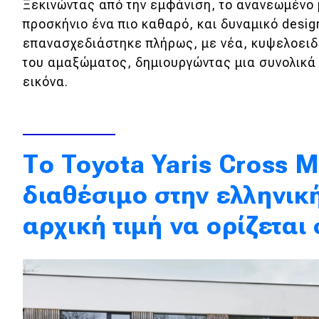
Ξεκινώντας από την εμφάνιση, το ανανεωμένο 
Κόσμος
προσκήνιο ένα πιο καθαρό, και δυναμικό desi
επανασχεδιάστηκε πλήρως, με νέα, κυψελοειδ
Τεχνολογία
του αμαξώματος, δημιουργώντας μια συνολικά
Ασφάλεια
εικόνα.
Αγορά
Απόψεις
Tο Toyota Yaris Cross 
Test Drive
διαθέσιμο στην ελληνική
Δοκιμή
αρχική τιμή να ορίζεται 
Αποστολή
Συγκρίνουμε