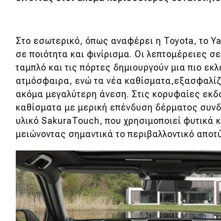
Νέα
Παρουσιάσεις
Στο εσωτερικό, όπως αναφέρει η Toyota, το Ya
σε ποιότητα και φινίρισμα. Οι λεπτομέρειες σ
ταμπλό και τις πόρτες δημιουργούν μια πιο εκ
DRIVE Away
ατμόσφαιρα, ενώ τα νέα καθίσματα,εξασφαλίζ
ακόμα μεγαλύτερη άνεση. Στις κορυφαίες εκδ
MOTO
καθίσματα με μερική επένδυση δέρματος συνδ
Μεταχειρισμένο
υλικό SakuraTouch, που χρησιμοποιεί φυτικά 
μειώνοντας σημαντικά το περιβαλλοντικό αποτ
Οδηγός αγοράς
Συμβουλές
Χρηστικά