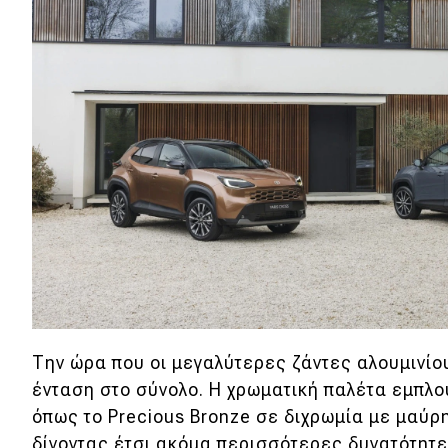
Αγώνες
Formula 1
WRC
Motorsport
Eco
Νέα
Τεχνολογία
Mobility
Σταθμοί φόρτισης
Την ώρα που οι μεγαλύτερες ζάντες αλουμινίο
ένταση στο σύνολο. Η χρωματική παλέτα εμπλου
όπως το Precious Bronze σε διχρωμία με μαύρη
Classic
δίνοντας έτσι ακόμα περισσότερες δυνατότητ