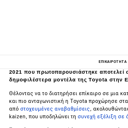
Main navigati
ΕΠΙΚΑΙΡΌΤΗΤΑ
Το Toyota Yaris Cross δεν χρειάζεται συστ
2021 που πρωτοπαρουσιάστηκε αποτελεί 
δημοφιλέστερα μοντέλα της Toyota στην 
Main navigation
Επικαιρότητα
Θέλοντας να το διατηρήσει επίκαιρο σε μια κα
και πιο ανταγωνιστική η Toyota προχώρησε στα
Νέα μοντέλα
από
στοχευμένες αναβαθμίσεις
, ακολουθώντα
Πρωτότυπα
kaizen, που υποδηλώνει τη
συνεχή εξέλιξη σε 
Ελλάδα