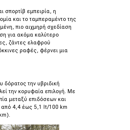
ι σπορτίβ εμπειρία, η
ομία και το ταμπεραμέντο της
μένη, πιο αιχμηρή σχεδίαση
ηση για ακόμα καλύτερο
ες, ζάντες ελαφρού
όκκινες ραφές, φέρνει μια
ου δόρατος την υβριδική
ελεί την κορυφαία επιλογή. Με
πία μεταξύ επιδόσεων και
από 4,4 έως 5,1 lt/100 km
km).