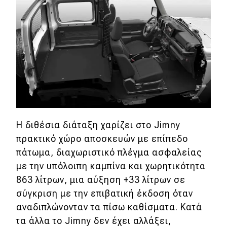
Απόψεις
Test Drive
Δοκιμή
Αποστολή
Συγκρίνουμε
Η διθέσια διάταξη χαρίζει στο Jimny
πρακτικό χώρο αποσκευών με επίπεδο
Αγώνες
πάτωμα, διαχωριστικό πλέγμα ασφαλείας
με την υπόλοιπη καμπίνα και χωρητικότητα
Formula 1
863 λίτρων, μια αύξηση +33 λίτρων σε
σύγκριση με την επιβατική έκδοση όταν
WRC
αναδιπλώνονταν τα πίσω καθίσματα. Κατά
Motorsport
τα άλλα το Jimny δεν έχει αλλάξει,