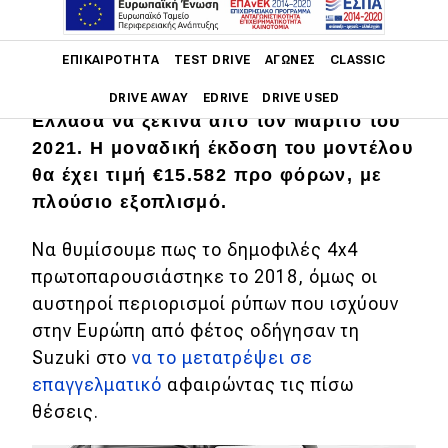
Jimny, το οποίο επιστρέφει στην
αγορά ως επαγγελματικό όχημα. Οι
Main navigation
ΕΠΙΚΑΙΡΌΤΗΤΑ
TEST DRIVE
ΑΓΏΝΕΣ
CLASSIC
προπαραγγελίες του μοντέλου έχουν
ήδη ξεκινήσει, με τη διάθεσή του στην
DRIVE AWAY
EDRIVE
DRIVE USED
Ελλάδα να ξεκινά από τον Μάρτιο του
2021. Η μοναδική έκδοση του μοντέλου
Main navigation
Επικαιρότητα
θα έχει τιμή
€15.582
προ φόρων, με
πλούσιο εξοπλισμό.
Νέα μοντέλα
Να θυμίσουμε πως το δημοφιλές 4x4
Πρωτότυπα
πρωτοπαρουσιάστηκε το 2018, όμως οι
Ελλάδα
αυστηροί περιορισμοί ρύπων που ισχύουν
Κόσμος
στην Ευρώπη από φέτος οδήγησαν τη
Suzuki στο
να το μετατρέψει σε
Τεχνολογία
επαγγελματικό
αφαιρώντας τις πίσω
Ασφάλεια
θέσεις.
Αγορά