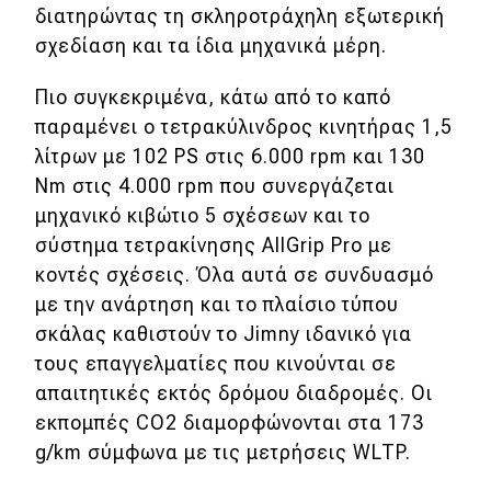
διατηρώντας τη σκληροτράχηλη εξωτερική
σχεδίαση και τα ίδια μηχανικά μέρη.
Eco
Πιο συγκεκριμένα, κάτω από το καπό
Νέα
παραμένει ο τετρακύλινδρος κινητήρας 1,5
Τεχνολογία
λίτρων με 102 PS στις 6.000 rpm και 130
Nm στις 4.000 rpm που συνεργάζεται
Mobility
μηχανικό κιβώτιο 5 σχέσεων και το
Σταθμοί φόρτισης
σύστημα τετρακίνησης AllGrip Pro με
κοντές σχέσεις. Όλα αυτά σε συνδυασμό
με την ανάρτηση και το πλαίσιο τύπου
Classic
σκάλας καθιστούν το Jimny ιδανικό για
Νέα
τους επαγγελματίες που κινούνται σε
απαιτητικές εκτός δρόμου διαδρομές. Οι
Παρουσιάσεις
εκπομπές CO2 διαμορφώνονται στα 173
g/km σύμφωνα με τις μετρήσεις WLTP.
DRIVE Away