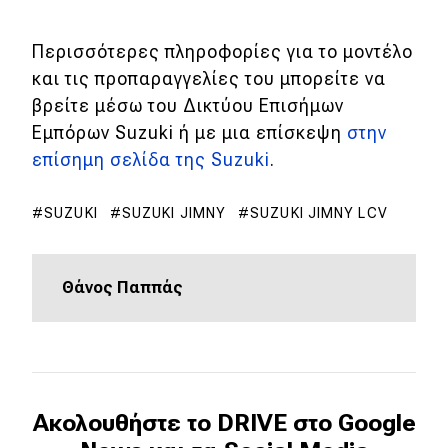
MOTO
Περισσότερες πληροφορίες για το μοντέλο
και τις προπαραγγελίες του μπορείτε να
Μεταχειρισμένο
βρείτε μέσω του Δικτύου Επισήμων
Εμπόρων Suzuki ή με μια επίσκεψη
στην
Οδηγός αγοράς
επίσημη σελίδα της Suzuki
.
Συμβουλές
SUZUKI
SUZUKI JIMNY
SUZUKI JIMNY LCV
Χρηστικά
Θάνος Παππάς
Συμβουλές
ΚΤΕΟ
Οδική βοήθεια
Ακολουθήστε το DRIVE στο Google