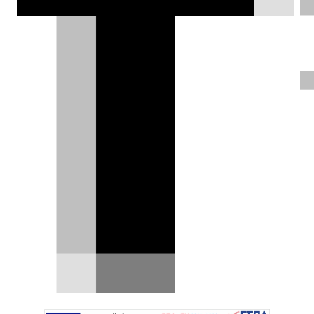
κυκλοφορήσει τον Μάρτιο του 2021.
Θάνος Παππάς |
06.01.2021
ΦΩΤΟΓΡΑΦΙΕΣ
Η ελληνική αντιπροσωπεία της Suzuki
ανακοίνωσε την αρχική τιμή του