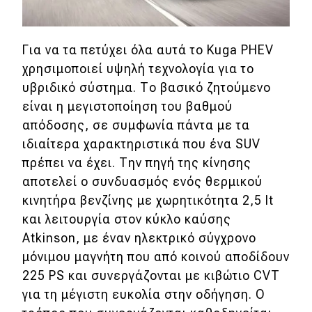
Eco
Για να τα πετύχει όλα αυτά το Kuga PHEV
Νέα
χρησιμοποιεί υψηλή τεχνολογία για το
υβριδικό σύστημα. Το βασικό ζητούμενο
Τεχνολογία
είναι η μεγιστοποίηση του βαθμού
Mobility
απόδοσης, σε συμφωνία πάντα με τα
ιδιαίτερα χαρακτηριστικά που ένα SUV
Σταθμοί φόρτισης
πρέπει να έχει. Την πηγή της κίνησης
αποτελεί ο συνδυασμός ενός θερμικού
Classic
κινητήρα βενζίνης με χωρητικότητα 2,5 lt
και λειτουργία στον κύκλο καύσης
Νέα
Atkinson, με έναν ηλεκτρικό σύγχρονο
Παρουσιάσεις
μόνιμου μαγνήτη που από κοινού αποδίδουν
225 PS και συνεργάζονται με κιβώτιο CVT
για τη μέγιστη ευκολία στην οδήγηση. Ο
DRIVE Away