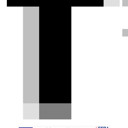
προτιμήσεις σε μια κατηγορία με
αδυσώπητο ανταγωνισμό και αυτό
φαίνεται από τις πωλήσεις του.
DRIVE Team |
29.10.2021
ΦΩΤΟΓΡΑΦΙΕΣ