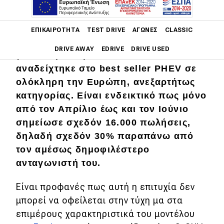
Οι αριθμοί λένε πάντα την αλήθεια. Και
Main navigation
για την περίπτωση του
Ford Kuga
ΕΠΙΚΑΙΡΌΤΗΤΑ
TEST DRIVE
ΑΓΏΝΕΣ
CLASSIC
Plug-in Hybrid
, η αλήθεια είναι πως
DRIVE AWAY
EDRIVE
DRIVE USED
για το πρώτο μισό του 2021
αναδείχτηκε στο best seller PHEV σε
Main navigation
ολόκληρη την Ευρώπη, ανεξαρτήτως
Επικαιρότητα
κατηγορίας. Είναι ενδεικτικό πως μόνο
Νέα μοντέλα
από τον Απρίλιο έως και τον Ιούνιο
σημείωσε σχεδόν 16.000 πωλήσεις,
Πρωτότυπα
δηλαδή σχεδόν 30% παραπάνω από
Ελλάδα
τον αμέσως δημοφιλέστερο
ανταγωνιστή του.
Κόσμος
Τεχνολογία
Είναι προφανές πως αυτή η επιτυχία δεν
μπορεί να οφείλεται στην τύχη μα στα
Ασφάλεια
επιμέρους χαρακτηριστικά του μοντέλου
Αγορά