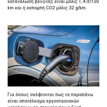
eDRIVE
κατανάλωση βενζίνης είναι μόλις 1,4 lt/100
km και η εκπομπή CO2 μόλις 32 g/km.
DRIVE USED
Για όσους σκέφτονται πως τα παραπάνω
είναι αποτέλεσμα εργοστασιακών