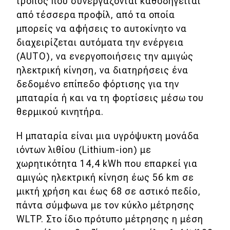
τρόπος που συνεργάζονται καθοδηγείται
από τέσσερα προφίλ, από τα οποία
MOTO
μπορείς να αφήσεις το αυτοκίνητο να
διαχειρίζεται αυτόματα την ενέργεια
Μεταχειρισμένο
(AUTO), να ενεργοποιήσεις την αμιγώς
ηλεκτρική κίνηση, να διατηρήσεις ένα
Οδηγός αγοράς
δεδομένο επίπεδο φόρτισης για την
Συμβουλές
μπαταρία ή και να τη φορτίσεις μέσω του
θερμικού κινητήρα.
Χρηστικά
Η μπαταρία είναι μια υγρόψυκτη μονάδα
ιόντων λιθίου (Lithium-ion) με
Συμβουλές
χωρητικότητα 14,4 kWh που επαρκεί για
ΚΤΕΟ
αμιγώς ηλεκτρική κίνηση έως 56 km σε
μικτή χρήση και έως 68 σε αστικό πεδίο,
Οδική βοήθεια
πάντα σύμφωνα με τον κύκλο μέτρησης
WLTP. Στο ίδιο πρότυπο μέτρησης η μέση