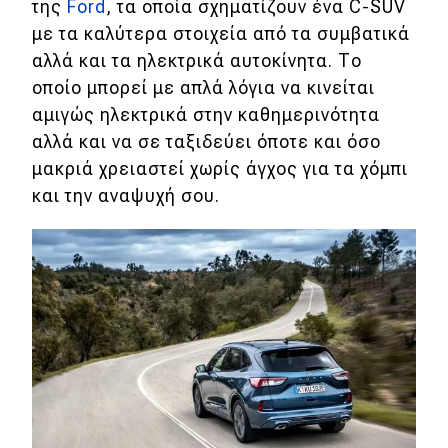
της
Ford
, τα οποία σχηματίζουν ένα C-SUV
Απόψεις
με τα καλύτερα στοιχεία από τα συμβατικά
αλλά και τα ηλεκτρικά αυτοκίνητα. Το
οποίο μπορεί με απλά λόγια να κινείται
Test Drive
αμιγώς ηλεκτρικά στην καθημερινότητα
αλλά και να σε ταξιδεύει όποτε και όσο
Δοκιμή
μακριά χρειαστεί χωρίς άγχος για τα χόμπι
Αποστολή
και την αναψυχή σου.
Συγκρίνουμε
Αγώνες
Formula 1
WRC
Motorsport