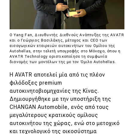
MOTO
Μεταχειρισμένο
Ο Yang Fan, Διευθυντής Διεθνούς Ανάπτυξης της AVATR
και ο Γεώργιος Βασιλάκης, μέτοχος και CEO των
Οδηγός αγοράς
εισαγωγικών εταιρειών αυτοκινήτων του Ομίλου της
Autohellas, στην τελετή υπογραφής στο Μόναχο, όπου η
Συμβουλές
AVATR Technology οριστικοποίησε τη συμφωνία
διανομής των μοντέλων της με τον Όμιλο Autohellas.
Η AVATR αποτελεί μία από τις πλέον
Χρηστικά
φιλόδοξες premium
Συμβουλές
αυτοκινητοβιομηχανίες της Κίνας.
Δημιουργήθηκε με την υποστήριξη της
ΚΤΕΟ
CHANGAN Automobile, ενός από τους
Οδική βοήθεια
μεγαλύτερους κρατικούς ομίλους
αυτοκινήτου της χώρας, ενώ στο μετοχικό
και τεχνολογικό της οικοσύστημα