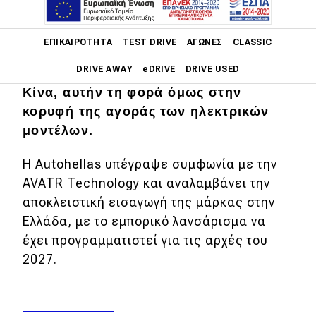
Main navigation
ΕΠΙΚΑΙΡΌΤΗΤΑ
TEST DRIVE
ΑΓΏΝΕΣ
CLASSIC
Η ελληνική αγορά αυτοκινήτου αποκτά
DRIVE AWAY
eDRIVE
DRIVE USED
ακόμη έναν ισχυρό παίκτη από την
Κίνα, αυτήν τη φορά όμως στην
Main navigation
κορυφή της αγοράς των ηλεκτρικών
Επικαιρότητα
μοντέλων.
Νέα μοντέλα
Η Autohellas υπέγραψε συμφωνία με την
Πρωτότυπα
AVATR Technology και αναλαμβάνει την
αποκλειστική εισαγωγή της μάρκας στην
Ελλάδα
Ελλάδα, με το εμπορικό λανσάρισμα να
Κόσμος
έχει προγραμματιστεί για τις αρχές του
Τεχνολογία
2027.
Ασφάλεια
Αγορά