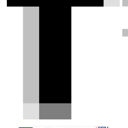
Ελλάδα. Η premium μάρκα ηλεκτρικών
αυτοκινήτων του Ομίλου Changan, με
τεχνολογία της CATL, κάνει ντεμπούτο
στις αρχές του 2027 με τα AVATR 07L
και AVATR 06T.
DRIVE Team |
30.06.2026