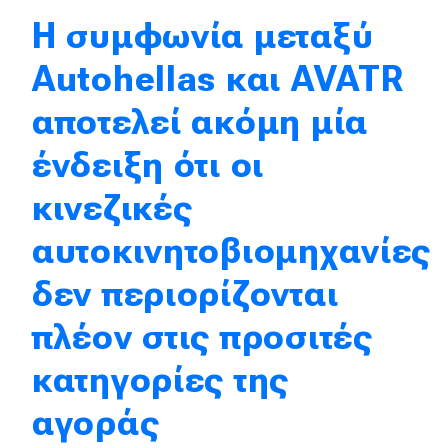
Η συμφωνία μεταξύ
Απόψεις
Autohellas και AVATR
Test Drive
αποτελεί ακόμη μία
Δοκιμή
ένδειξη ότι οι
Αποστολή
κινεζικές
Συγκρίνουμε
αυτοκινητοβιομηχανίες
δεν περιορίζονται
Αγώνες
πλέον στις προσιτές
Formula 1
κατηγορίες της
WRC
αγοράς
Motorsport