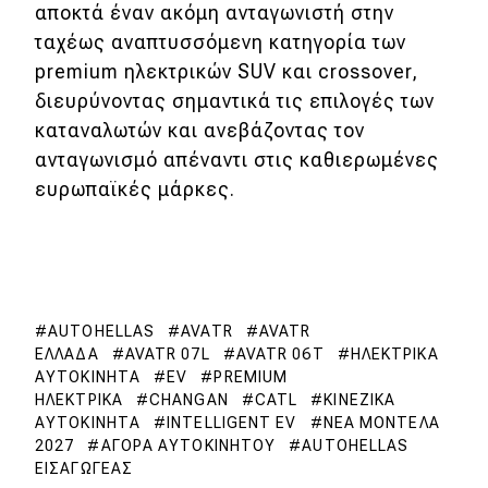
αποκτά έναν ακόμη ανταγωνιστή στην
ταχέως αναπτυσσόμενη κατηγορία των
premium ηλεκτρικών SUV και crossover,
διευρύνοντας σημαντικά τις επιλογές των
καταναλωτών και ανεβάζοντας τον
ανταγωνισμό απέναντι στις καθιερωμένες
ευρωπαϊκές μάρκες.
AUTOHELLAS
AVATR
AVATR
ΕΛΛΆΔΑ
AVATR 07L
AVATR 06T
HΛΕΚΤΡΙΚΆ
ΑΥΤΟΚΊΝΗΤΑ
EV
PREMIUM
ΗΛΕΚΤΡΙΚΆ
CHANGAN
CATL
KΙΝΕΖΙΚΆ
ΑΥΤΟΚΊΝΗΤΑ
ΙNTELLIGENT EV
NΈΑ ΜΟΝΤΈΛΑ
2027
AΓΟΡΆ ΑΥΤΟΚΙΝΉΤΟΥ
AUTOHELLAS
ΕΙΣΑΓΩΓΈΑΣ