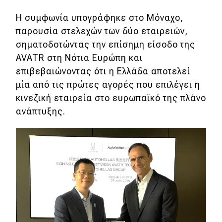
Η συμφωνία υπογράφηκε στο Μόναχο,
Eco
παρουσία στελεχών των δύο εταιρειών,
σηματοδοτώντας την επίσημη είσοδο της
Νέα
AVATR στη Νότια Ευρώπη και
Τεχνολογία
επιβεβαιώνοντας ότι η Ελλάδα αποτελεί
μία από τις πρώτες αγορές που επιλέγει η
Mobility
κινεζική εταιρεία στο ευρωπαϊκό της πλάνο
Σταθμοί φόρτισης
ανάπτυξης.
Classic
Νέα
Παρουσιάσεις
DRIVE Away