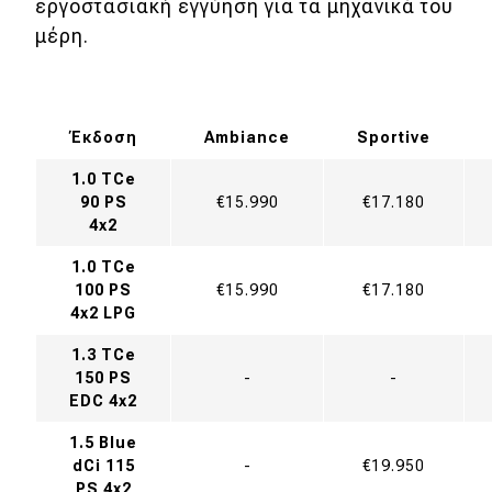
εργοστασιακή εγγύηση για τα μηχανικά του
μέρη.
Έκδοση
Ambiance
Sportive
1.0 TCe
90 PS
€15.990
€17.180
4x2
1.0 TCe
100 PS
€15.990
€17.180
4x2 LPG
1.3 TCe
150 PS
-
-
EDC 4x2
1.5 Blue
dCi 115
-
€19.950
PS 4x2