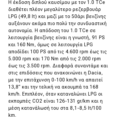
Η έκδοση διπλού καυσίμου με τον 1.0 TCe
διαθέτει πλέον μεγαλύτερο ρεζερβουάρ
Classic
LPG (49,8 lt) και μαζί με το 50άρι βενζίνης
Νέα
αυξάνουν ακόμα πιο πολύ την συνδυαστική
αυτονομία. Η απόδοση του 1.0 TCe σε
Παρουσιάσεις
λειτουργία βενζίνης είναι η γνωστή, 91 PS
και 160 Nm, όμως σε λειτουργία LPG
αποδίδει 100 PS από τις 4.600 rpm έως τις
DRIVE Away
5.000 rpm και 170 Nm από τις 2.000 rpm
MOTO
έως τις 3.500 rpm. Διαφορά συναντάμε και
στις επιδόσεις που ανακοινώνει η Dacia,
Μεταχειρισμένο
με την επιτάχυνση 0-100 km/h να απαιτεί
13,8” και την τελική να ακουμπά τα 168
Οδηγός αγοράς
km/h. Επιπλέον, όταν καταναλώνει LPG οι
εκπομπές CO2 είναι 126-131 gr/km και η
Συμβουλές
μέση κατανάλωσή του στα 8,1-8,5 lt/100
km.