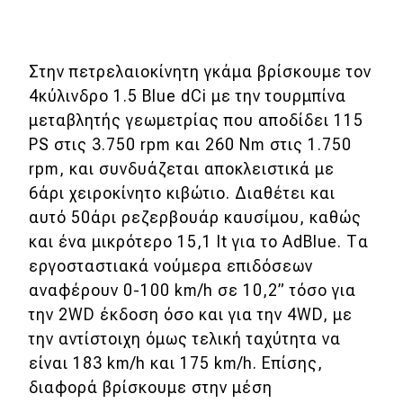
Χρηστικά
Συμβουλές
Στην πετρελαιοκίνητη γκάμα βρίσκουμε τον
ΚΤΕΟ
4κύλινδρο 1.5 Blue dCi με την τουρμπίνα
μεταβλητής γεωμετρίας που αποδίδει 115
Οδική βοήθεια
PS στις 3.750 rpm και 260 Nm στις 1.750
rpm, και συνδυάζεται αποκλειστικά με
eDRIVE
6άρι χειροκίνητο κιβώτιο. Διαθέτει και
αυτό 50άρι ρεζερβουάρ καυσίμου, καθώς
DRIVE USED
και ένα μικρότερο 15,1 lt για το AdBlue. Τα
εργοσταστιακά νούμερα επιδόσεων
αναφέρουν 0-100 km/h σε 10,2” τόσο για
την 2WD έκδοση όσο και για την 4WD, με
την αντίστοιχη όμως τελική ταχύτητα να
είναι 183 km/h και 175 km/h. Επίσης,
διαφορά βρίσκουμε στην μέση