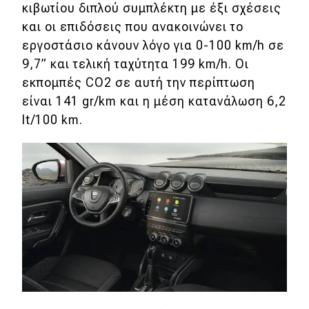
κιβωτίου διπλού συμπλέκτη με έξι σχέσεις
και οι επιδόσεις που ανακοινώνει το
Αγώνες
εργοστάσιο κάνουν λόγο για 0-100 km/h σε
9,7” και τελική ταχύτητα 199 km/h. Οι
Formula 1
εκπομπές CO2 σε αυτή την περίπτωση
WRC
είναι 141 gr/km και η μέση κατανάλωση 6,2
lt/100 km.
Motorsport
Eco
Νέα
Τεχνολογία
Mobility
Σταθμοί φόρτισης