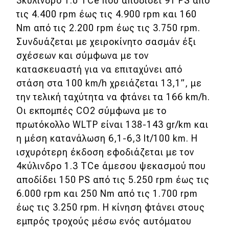
3κύλινδρο 1.0 TCe που αποδίδει 91 PS από
Πρωτότυπα
τις 4.400 rpm έως τις 4.900 rpm και 160
Ελλάδα
Nm από τις 2.200 rpm έως τις 3.750 rpm.
Συνδυάζεται με χειροκίνητο σασμάν έξι
Κόσμος
σχέσεων και σύμφωνα με τον
Τεχνολογία
κατασκευαστή για να επιταχύνει από
Ασφάλεια
στάση στα 100 km/h χρειάζεται 13,1”, με
την τελική ταχύτητα να φτάνει τα 166 km/h.
Αγορά
Οι εκπομπές CO2 σύμφωνα με το
Απόψεις
πρωτόκολλο WLTP είναι 138-143 gr/km και
η μέση κατανάλωση 6,1-6,3 lt/100 km. H
ισχυρότερη έκδοση εφοδιάζεται με τον
Test Drive
4κύλινδρο 1.3 TCe άμεσου ψεκασμού που
αποδίδει 150 PS από τις 5.250 rpm έως τις
Δοκιμή
6.000 rpm και 250 Nm από τις 1.700 rpm
Αποστολή
έως τις 3.250 rpm. Η κίνηση φτάνει στους
εμπρός τροχούς μέσω ενός αυτόματου
Συγκρίνουμε