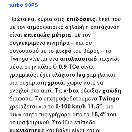
turbo 90PS
Eco
Πρώτα και κύρια στις
επιδόσεις
. Εκεί που
με τον ατμοσφαιρικό δηλαδή η επιτάχυνση
Νέα
είναι
επιεικώς μέτρια
, με τον
Τεχνολογία
συγκεκριμένο κινητήρα – και σε
Mobility
συνδυασμό με το
μικρό
του βάρος – το
Twingo γίνεται ένα
απολαυστικό
παιχνίδι
Σταθμοί φόρτισης
μέσα στην πόλη. Ο
0.9 TCe
είναι
γραμμικός, έχει ελάχιστο
lag
χαμηλά και
μια ευχάριστη
χροιά
, χωρίς ποτέ να
Classic
ενοχλεί στο αυτί. Τα
v-box
έδειξαν
χαώδη
Νέα
διαφορά. Το υπετροφοδοτούμενο
Twingo
χρειάζεται για το
0-100 km/h 11,5”
, μια
Παρουσιάσεις
αιωνιότητα πιο γρήγορα από τα
15,4”
του
ατμοσφαιρικού. Στο ίδιο επίπεδο
DRIVE Away
αιωνιότητας
και βάλει είναι και οι