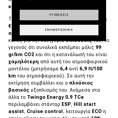
κανείς
δεν μπορεί όμως να καθίσεις.
ΡΥΘΜΊΣΕΙΣ
Το υπερτροφοδοτούμενο
Twingo
κοστίζει
€12.910
, τιμή που είναι αρκετά
ΕΝΗΜΕΡΏΘΗΚΑ
ανταγωνιστική
, αν υπολογίσεις τις πολύ
καλές για την κατηγορία
επιδόσεις
του, το
γεγονός ότι συνολικά εκπέμπει μόλις
99
gr/km CO2
και ότι η κατανάλωσή του είναι
χαμηλότερη
από αυτή του ατμοσφαιρικού
μοντέλου (μετρήσαμε
6,4
αντί
6,9 lt/100
km
του ατμοσφαιρικού). Σε αυτή την
εκτίμηση συμβάλλει και ο
πλούσιος
βασικός
εξοπλισμός του. Ανάμεσα στα
άλλα το
Twingo Energy 0.9 TCe
περιλαμβάνει στάνταρ
ESP
,
Hill start
assist
,
Cruise control
, λειτουργία
ECO
η