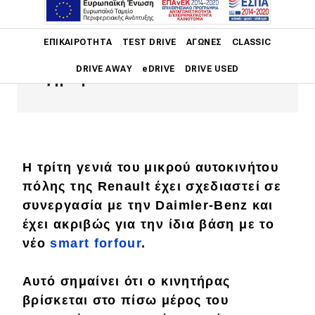
Renault 900άρη τούρμπο κινητήρα
είναι μια σαφώς πιο ολοκληρωμένη
Main navigation
ΕΠΙΚΑΙΡΌΤΗΤΑ
TEST DRIVE
ΑΓΏΝΕΣ
CLASSIC
πρόταση για όλους τους λόγους που
DRIVE AWAY
eDRIVE
DRIVE USED
εξηγούμε πιο κάτω
Main navigation
Επικαιρότητα
Νέα μοντέλα
Η τρίτη γενιά του μικρού αυτοκινήτου
Πρωτότυπα
πόλης της Renault έχει σχεδιαστεί σε
Ελλάδα
συνεργασία με την Daimler-Benz και
έχει ακριβώς για την ίδια βάση με το
Κόσμος
νέο
smart forfour
.
Τεχνολογία
Αυτό σημαίνει ότι ο κινητήρας
Ασφάλεια
βρίσκεται στο
πίσω
μέρος του
Αγορά