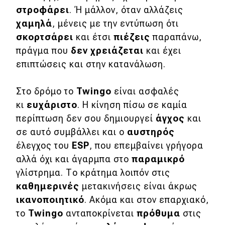
στροφάρει
. Ή μάλλον, όταν αλλάζεις
χαμηλά
, μένεις με την εντύπωση ότι
σκορτσάρει
και έτσι
πιέζεις
παραπάνω,
πράγμα που
δεν χρειάζεται
και έχει
επιπτώσεις και στην κατανάλωση.
Στο δρόμο το
Twingo
είναι ασφαλές
κι
ευχάριστο
. Η κίνηση πίσω σε καμία
περίπτωση δεν σου δημιουργεί
άγχος
και
σε αυτό συμβάλλει και ο
αυστηρός
έλεγχος του
ESP
, που επεμβαίνει γρήγορα
αλλά όχι και άγαρμπα στο
παραμικρό
γλίστρημα. Το κράτημα λοιπόν στις
καθημερινές
μετακινήσεις είναι άκρως
ικανοποιητικό
. Ακόμα και στον επαρχιακό,
το
Twingo
ανταποκρίνεται
πρόθυμα
στις