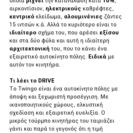
οποία
ρίχνει
την κατανάλωση κατά
10%
,
αιρκοντίσιον,
ηλεκτρικούς
καθρέφτες,
κεντρικό
κλείδωμα,
αλουμινένιες
ζάντες
15 ιντσών κ.ά. Αλλά το κυριότερο είναι το
ιδιαίτερο
σχήμα του, που αρέσει
εξίσου
και στα δύο φύλα και αυτή η ιδιαίτερη
αρχιτεκτονική
του, που το κάνει ένα
εξαιρετικό αυτοκίνητο πόλης.
Ειδικά
με
αυτόν τον κινητήρα.
Τι λέει το DRIVE
Το Twingo είναι ένα αυτοκίνητο πόλης με
άποψη και ξεχωριστή προσέγγιση. Με
ικανοποιητικούς χώρους, ελκυστική
σχεδίαση και εξαιρετική ευελιξία. Ο
μικρός τούρμπο κινητήρας του ταιριάζει
γάντι και παρά το γεγονός ότι η τιμή