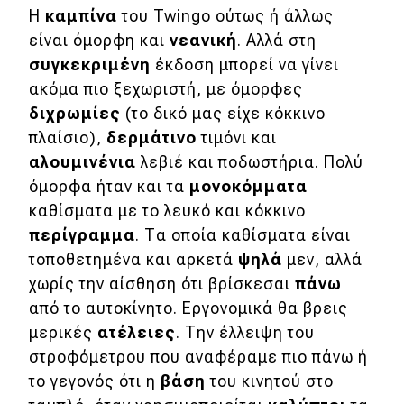
Η
καμπίνα
του Twingo ούτως ή άλλως
είναι όμορφη και
νεανική
. Αλλά στη
συγκεκριμένη
έκδοση μπορεί να γίνει
ακόμα πιο ξεχωριστή, με όμορφες
διχρωμίες
(το δικό μας είχε κόκκινο
πλαίσιο),
δερμάτινο
τιμόνι και
αλουμινένια
λεβιέ και ποδωστήρια. Πολύ
όμορφα ήταν και τα
μονοκόμματα
καθίσματα με το λευκό και κόκκινο
περίγραμμα
. Τα οποία καθίσματα είναι
τοποθετημένα και αρκετά
ψηλά
μεν, αλλά
χωρίς την αίσθηση ότι βρίσκεσαι
πάνω
από το αυτοκίνητο. Εργονομικά θα βρεις
μερικές
ατέλειες
. Την έλλειψη του
στροφόμετρου που αναφέραμε πιο πάνω ή
το γεγονός ότι η
βάση
του κινητού στο