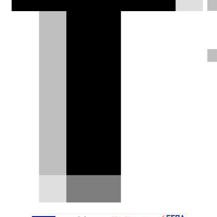
Ντίνος Παπαγιαννόπουλος |
28.11.2016
Test drive: Renault
Twingo Energy 0.9 TCe
Το μικρό αυτοκίνητο πόλης της