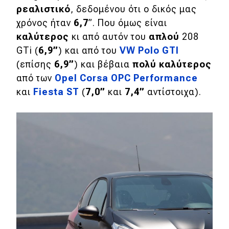
ρεαλιστικό
, δεδομένου ότι ο δικός μας
χρόνος ήταν
6,7
”. Που όμως είναι
καλύτερος
κι από αυτόν του
απλού
208
GTi (
6,9”
) και από του
VW Polo GTI
(επίσης
6,9”
) και βέβαια
πολύ καλύτερος
από των
Opel Corsa OPC Performance
και
Fiesta ST
(
7,0”
και
7,4”
αντίστοιχα).