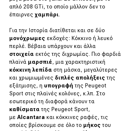
απλό 208 GTi, το οποίο μάλλον δεν το
έπαιρνες
χαμπάρι
.
Για την Ιστορία διατίθεται και σε δύο
μονόχρωμες
εκδοχές: Κόκκινο ή λευκό
περλέ. Βέβαια υπάρχουν και άλλα
στοιχεία
εκτός της διχρωμίας. Πιο φαρδιά
πλαϊνά
μαρσπιέ
, μια χαρακτηριστική
κόκκινη λεπίδα
στη μάσκα, μεγαλύτερες
και χρωμιωμένες
διπλές απολήξεις
της
εξάτμισης, η
υπογραφή
της Peugeot
Sport στις πλαϊνές κολόνες, κ.λπ. Στο
εσωτερικό τη διαφορά κάνουν τα
καθίσματα
της Peugeot Sport,
με
Αlcantara
και κόκκινες ραφές, τις
οποίες βρίσκουμε σε όλο το
μήκος
του