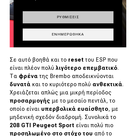
ΡΥΘΜΊΣΕΙΣ
ΕΝΗΜΕΡΏΘΗΚΑ
Σε αυτό βοηθά και το
reset
του ESP που
είναι πλέον πολύ
λιγότερο επεμβατικό
.
Τα
φρένα
της Brembo αποδεικνύονται
δυνατά
και το κυριότερο πολύ
ανθεκτικά
.
Χρειάζεται απλώς μια μικρή περίοδος
προσαρμογής
με το μεσαίο πεντάλ, το
οποίο είναι
υπερβολικά ευαίσθητο
, με
μηδενική σχεδόν διαδρομή. Συνολικά το
208 GTI Peugeot Sport
είναι πολύ πιο
προσηλωμένο
στο στόχο του
από το