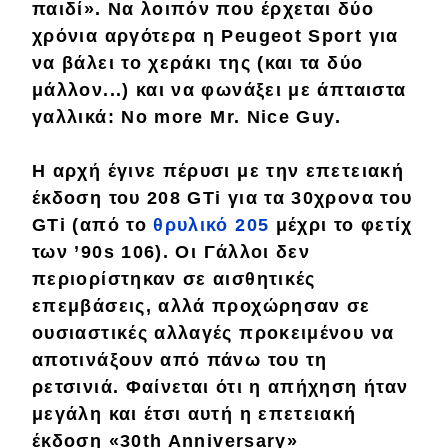
παιδί»
. Να λοιπόν που έρχεται δύο
Απόψεις
χρόνια αργότερα η
Peugeot Sport
για
να βάλει το χεράκι της (και τα δύο
μάλλον...) και να φωνάξει με άπταιστα
Test Drive
γαλλικά:
N
o more Mr. Nice Guy
.
Δοκιμή
Η αρχή έγινε πέρυσι με την
επετειακή
Αποστολή
έκδοση του
208 GTi
για τα 30χρονα του
GTi (από το
θρυλικό 205
μέχρι το
φετίχ
Συγκρίνουμε
των ’90s
106
). Οι Γάλλοι δεν
περιορίστηκαν σε
αισθητικές
Αγώνες
επεμβάσεις, αλλά προχώρησαν σε
ουσιαστικές αλλαγές
προκειμένου να
Formula 1
αποτινάξουν
από πάνω του τη
WRC
ρετσινιά. Φαίνεται ότι η
απήχηση
ήταν
μεγάλη και έτσι αυτή η επετειακή
Motorsport
έκδοση «
30
th
Anniversary
»