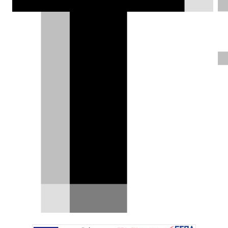
Ντίνος Παπαγιαννόπουλος |
02.08.2016
Test drive: Peugeot 208
GTi by Peugeot Sport
Το 208 GTi ήταν γρήγορο, ήταν