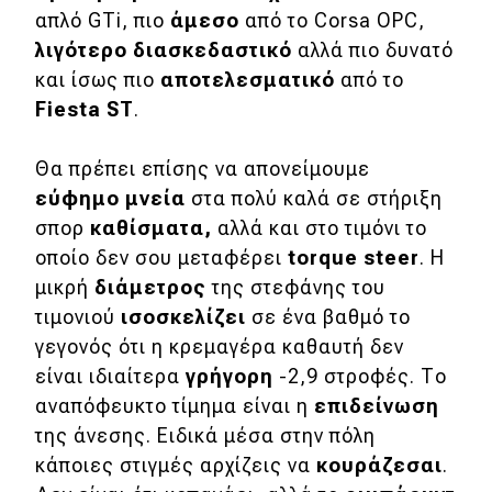
απλό GTi, πιο
άμεσο
από το Corsa OPC,
λιγότερο διασκεδαστικό
αλλά πιο δυνατό
και ίσως πιο
αποτελεσματικό
από το
Fiesta ST
.
Θα πρέπει επίσης να απονείμουμε
εύφημο μνεία
στα πολύ καλά σε στήριξη
σπορ
καθίσματα
,
αλλά και στο τιμόνι το
οποίο δεν σου μεταφέρει
torque steer
. H
μικρή
διάμετρος
της στεφάνης του
τιμονιού
ισοσκελίζει
σε ένα βαθμό το
γεγονός ότι η κρεμαγέρα καθαυτή δεν
είναι ιδιαίτερα
γρήγορη
-2,9 στροφές. Το
αναπόφευκτο τίμημα είναι η
επιδείνωση
της άνεσης. Ειδικά μέσα στην πόλη
κάποιες στιγμές αρχίζεις να
κουράζεσαι
.