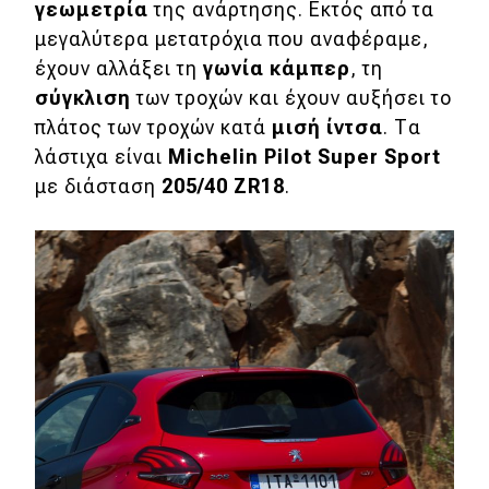
eDRIVE
γεωμετρία
της ανάρτησης. Εκτός από τα
μεγαλύτερα μετατρόχια που αναφέραμε,
DRIVE USED
έχουν αλλάξει τη
γωνία κάμπερ
, τη
σύγκλιση
των τροχών και έχουν αυξήσει το
πλάτος των τροχών κατά
μισή ίντσα
. Τα
λάστιχα είναι
Michelin Pilot Super Sport
με διάσταση
205/40 ZR18
.