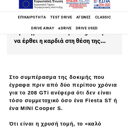
αποτελεσματικό αλλά παραήταν
πολιτισμένο. Πάρτε τώρα όλοι
Main navigation
ΕΠΙΚΑΙΡΌΤΗΤΑ
TEST DRIVE
ΑΓΏΝΕΣ
CLASSIC
εσείς οι φανατικοί γαλλόφιλοι ένα
DRIVE AWAY
eDRIVE
DRIVE USED
«φτιαγμένο» από την Peugeot sport
να έρθει η καρδιά στη θέση της...
Main navigation
Επικαιρότητα
Νέα μοντέλα
Πρωτότυπα
Στο συμπέρασμα της δοκιμής που
Ελλάδα
έγραφα πριν από δύο περίπου χρόνια
για το 208 GTi ανέφερα ότι δεν είναι
Κόσμος
τόσο συμμετοχικό όσο ένα Fiesta ST ή
Τεχνολογία
ένα MINI Cooper S.
Ασφάλεια
Ότι είναι η χρυσή τομή, το
«καλό
Αγορά