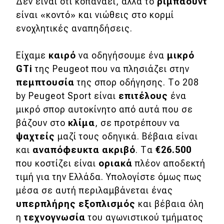
Δεν είναι ότι κοπανάει, αλλά το
ριμπάουντ
είναι «κοντό» και νιώθεις στο κορμί
ενοχλητικές αναπηδήσεις.
Είχαμε
καιρό
να οδηγήσουμε ένα
μικρό
GTi
της Peugeot που να πλησιάζει στην
πεμπτουσία
της σπορ οδήγησης. Το 208
by Peugeot Sport είναι
επιτέλους
ένα
μικρό σπορ αυτοκίνητο από αυτά που σε
βάζουν στο
κλίμα
, σε προτρέπουν να
ψαχτείς
μαζί τους οδηγικά. Βέβαια είναι
και
αναπόφευκτα ακριβό
. Τα
€26.500
που κοστίζει είναι
οριακά
πλέον αποδεκτή
τιμή για την Ελλάδα. Υπολογίστε όμως πως
μέσα σε αυτή περιλαμβάνεται ένας
υπερπλήρης εξοπλισμός
και βέβαια όλη
η
τεχνογνωσία
του αγωνιστικού τμήματος