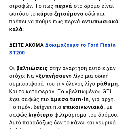
στροφών. Το πως
περνά
στο δρόμο είναι
ωστόσο το
κύριο ζητούμενο
εδώ και
πρέπει να πούμε πως περνά
εντυπωσιακά
καλά
.
ΔΕΙΤΕ ΑΚΟΜΑ
Δοκιμάζουμε το Ford Fiesta
ST200
Οι
βελτιώσεις
στην ανάρτηση αυτό είχαν
στόχο: Να
«ξυπνήσουν»
λίγο μια οδική
συμπεριφορά που την έλεγες λίγο
ράθυμη
.
Και το κατάφεραν. Το «βελτιωμένο» GTi
έχει σαφώς πιο
άμεσο turn-in
, για αρχή.
Το τιμόνι δείχνει πιο
επικοινωνιακό
, με
σαφώς
λιγότερο
φιλτράρισμα του δρόμου.
Αυτό παραδόξως δεν το κάνει και νευρικό.