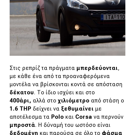
Στις ρεπρίζ τα πράγματα
μπερδεύονται
,
με κάθε ένα από τα προαναφερόμενα
μοντέλα να βρίσκονται κοντά σε απόσταση
δέκατου
. Το ίδιο ισχύει και στο
400άρι,
αλλά στο
χιλιόμετρο
από στάση ο
1.6 THP
δείχνει να
ξεθυμαίνει
με
αποτέλεσμα τα
Polo
και
Corsa
να περνούν
μπροστά
. Η δύναμή του ωστόσο είναι
δεδομένη
και παρούσα σε όλο το
φάσμα