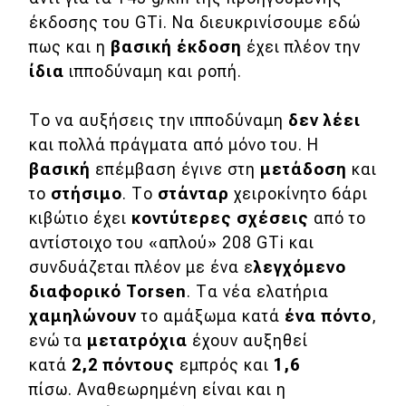
έκδοσης του GTi. Να διευκρινίσουμε εδώ
MOTO
πως και η
βασική έκδοση
έχει πλέον την
ίδια
ιπποδύναμη και ροπή.
Μεταχειρισμένο
Το να αυξήσεις την ιπποδύναμη
δεν λέει
Οδηγός αγοράς
και πολλά πράγματα από μόνο του. Η
Συμβουλές
βασική
επέμβαση έγινε στη
μετάδοση
και
το
στήσιμο
. Το
στάνταρ
χειροκίνητο 6άρι
κιβώτιο έχει
κοντύτερες σχέσεις
από το
Χρηστικά
αντίστοιχο του «απλού» 208 GTi και
συνδυάζεται πλέον με ένα ε
λεγχόμενο
Συμβουλές
διαφορικό Torsen
. Τα νέα ελατήρια
ΚΤΕΟ
χαμηλώνουν
το αμάξωμα κατά
ένα πόντο
,
ενώ τα
μετατρόχια
έχουν αυξηθεί
Οδική βοήθεια
κατά
2,2 πόντους
εμπρός και
1,6
πίσω. Αναθεωρημένη είναι και η