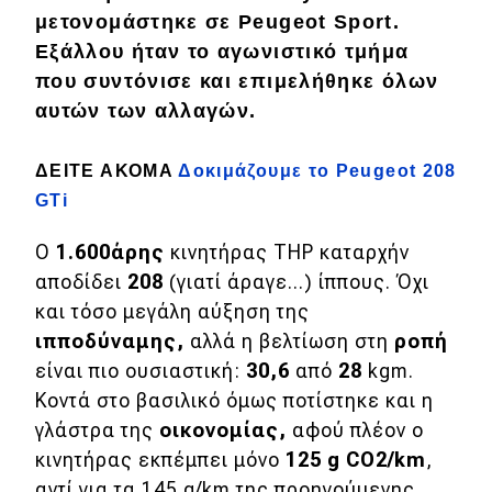
μετονομάστηκε σε
Peugeot Spor
t.
Εξάλλου ήταν το
αγωνιστικό τμήμα
Eco
που συντόνισε και
επιμελήθηκε
όλων
Νέα
αυτών των αλλαγών.
Τεχνολογία
ΔΕΙΤΕ ΑΚΟΜΑ
Δοκιμάζουμε το Peugeot 208
Mobility
GTi
Σταθμοί φόρτισης
Ο
1.600άρης
κινητήρας THP καταρχήν
αποδίδει
208
(γιατί άραγε...) ίππους. Όχι
Classic
και τόσο μεγάλη αύξηση της
ιπποδύναμης
,
αλλά η βελτίωση στη
ροπή
Νέα
είναι πιο ουσιαστική:
30,6
από
28
kgm.
Κοντά στο βασιλικό όμως ποτίστηκε και η
Παρουσιάσεις
γλάστρα της
οικονομίας
,
αφού πλέον o
κινητήρας εκπέμπει μόνο
125 g CO2/km
,
DRIVE Away
αντί για τα 145 g/km της προηγούμενης