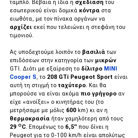
ταμπλό. Βέβαια η ίδια η
σχεδίαση
του
εσωτερικού είναι δομικά
κόντρα
στα
ειωθότα, με τον πίνακα οργάνων να
αρχίζει
εκεί που τελειώνει η στεφάνη του
τιμονιού.
Ας υποδεχτούμε λοιπόν το
βασιλιά
των
επιδόσεων στην κατηγορία των
μικρών
GTI. Διότι με εξαίρεση το
δίλιτρο
MINI
Cooper S
, το
208 GTi Peugeot Sport
είναι
αυτή τη στιγμή το
ταχύτερο
. Και θα
μπορούσε να είναι ακόμα
πιο γρήγορο
αν
είχε «ανοίξει» ο κινητήρας του (το
μετρήσαμε με μόλις
600
km) κι αν η
θερμοκρασία
ήταν χαμηλότερη από τους
Ο
29
C
. Επομένως το
6,5”
που δίνει η
Peugeot για το 0-100 km/h είναι απολύτως