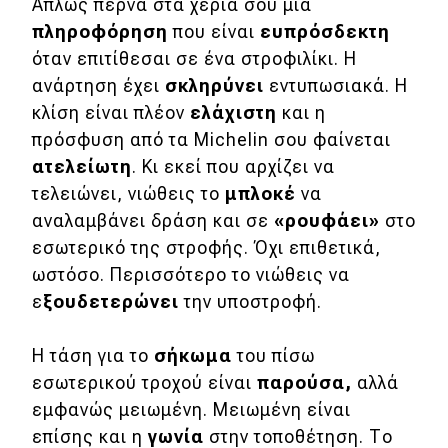
Απλώς περνά στα χέρια σου μια
πληροφόρηση
που είναι
ευπρόσδεκτη
όταν επιτίθεσαι σε ένα στροφιλίκι. Η
ανάρτηση έχει
σκληρύνει
εντυπωσιακά. Η
κλίση είναι πλέον
ελάχιστη
και η
πρόσφυση από τα Michelin σου φαίνεται
ατελείωτη
. Κι εκεί που αρχίζει να
τελειώνει, νιώθεις το
μπλοκέ
να
αναλαμβάνει δράση και σε
«ρουφάει»
στο
εσωτερικό της στροφής. Όχι επιθετικά,
ωστόσο. Περισσότερο το νιώθεις να
ε
ξουδετερώνει
την υποστροφή.
Η τάση για το
σήκωμα
του πίσω
εσωτερικού τροχού είναι
παρούσα
,
αλλά
εμφανώς μειωμένη. Μειωμένη είναι
επίσης και η
γωνία
στην τοποθέτηση. Το