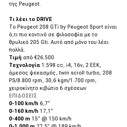
της Peugeot.
Τι
λέει
το DRIVE
Το Peugeot 208 GTi by Peugeot Sport είναι
ό,τι πιο κοντινό σε φιλοσοφία με το
θρυλικό 205 Gti. Αυτό από μόνο του λέει
πολλά.
Τιμή
από €26.500
Τεχνολογία
1.598 cc, i4, 16v, 2 ΕΕΚ,
άμεσος ψεκασμός, twin scroll turbo, 208
PS/8.800 rpm, 30,6 kgm/1.700 rpm,
χειροκίνητο κιβώτιο 6 σχέσεων
ΕΠΙΔΟΣΕΙΣ
0-100 km/h
6,7”
0-160 km/h
17,1”
0-400 m
15” @ 150 km/h
0-1.000 m
27,5” @ 189 km/h