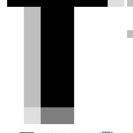
Γιώργος Γαβάνας |
11.04.2013
Opel Mokka 1.4T
Μικρό σε εξωτερικές διαστάσεις,
μεγάλο σε εσωτερικούς χώρους,