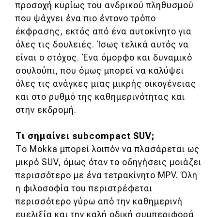
προσοχή κυρίως του ανδρικού πληθυσμού
που ψάχνει ένα πιο έντονο τρόπο
Eco
έκφρασης, εκτός από ένα αυτοκίνητο για
όλες τις δουλειές. Ίσως τελικά αυτός να
Νέα
είναι ο στόχος. Ένα όμορφο και δυναμικό
Τεχνολογία
σουλούπι, που όμως μπορεί να καλύψει
Mobility
όλες τις ανάγκες μιας μικρής οικογένειας
και στο ρυθμό της καθημερινότητας και
Σταθμοί φόρτισης
στην εκδρομή.
Τι σημαίνει subcompact SUV;
Classic
Το Mokka μπορεί λοιπόν να πλασάρεται ως
Νέα
μικρό SUV, όμως όταν το οδηγήσεις μοιάζει
περισσότερο με ένα τετρακίνητο MPV. Όλη
Παρουσιάσεις
η φιλοσοφία του περιστρέφεται
περισσότερο γύρω από την καθημερινή
DRIVE Away
ευελιξία και την καλή οδική συμπεριφορά