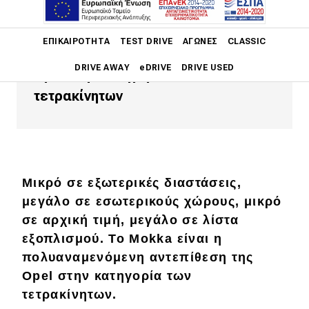
μικρό σε αρχική τιμή, μεγάλο σε
λίστα εξοπλισμού. Το Mokka είναι η
Main navigation
ΕΠΙΚΑΙΡΌΤΗΤΑ
TEST DRIVE
ΑΓΏΝΕΣ
CLASSIC
πολυαναμενόμενη αντεπίθεση της
DRIVE AWAY
eDRIVE
DRIVE USED
Opel στην κατηγορία των
τετρακίνητων
Main navigation
Επικαιρότητα
Νέα μοντέλα
Πρωτότυπα
Μικρό σε εξωτερικές διαστάσεις,
Ελλάδα
μεγάλο σε εσωτερικούς χώρους, μικρό
σε αρχική τιμή, μεγάλο σε λίστα
Κόσμος
εξοπλισμού. Το Mokka είναι η
Τεχνολογία
πολυαναμενόμενη αντεπίθεση της
Opel στην κατηγορία των
Ασφάλεια
τετρακίνητων.
Αγορά