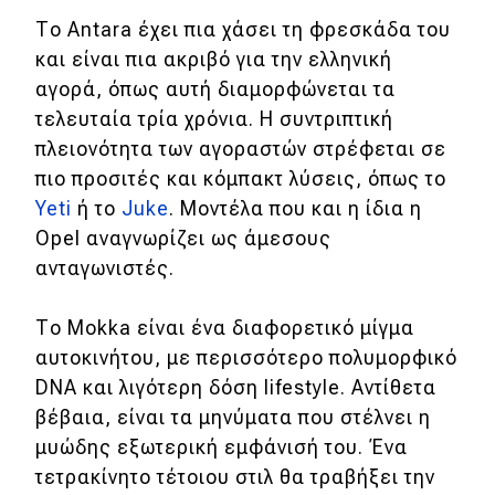
Το Antara έχει πια χάσει τη φρεσκάδα του
Απόψεις
και είναι πια ακριβό για την ελληνική
αγορά, όπως αυτή διαμορφώνεται τα
Test Drive
τελευταία τρία χρόνια. Η συντριπτική
πλειονότητα των αγοραστών στρέφεται σε
Δοκιμή
πιο προσιτές και κόμπακτ λύσεις, όπως το
Yeti
ή το
Juke
. Μοντέλα που και η ίδια η
Αποστολή
Opel αναγνωρίζει ως άμεσους
Συγκρίνουμε
ανταγωνιστές.
Το Mokka είναι ένα διαφορετικό μίγμα
Αγώνες
αυτοκινήτου, με περισσότερο πολυμορφικό
Formula 1
DNA και λιγότερη δόση lifestyle. Αντίθετα
βέβαια, είναι τα μηνύματα που στέλνει η
WRC
μυώδης εξωτερική εμφάνισή του. Ένα
Motorsport
τετρακίνητο τέτοιου στιλ θα τραβήξει την