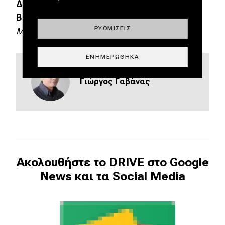
Διαστάσεις
4.278 x 1.777 x 1.658 mm
Βάρος
1.450 kg
ΡΥΘΜΊΣΕΙΣ
Μετρήσεις DRIVE
ΕΝΗΜΕΡΏΘΗΚΑ
Γιώργος Γαβάνας
Ακολουθήστε το DRIVE στο Google
News και τα Social Media