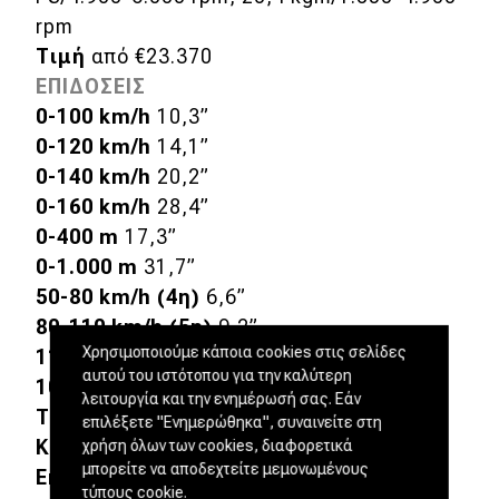
rpm
Τιμή
από €23.370
ΕΠΙΔΟΣΕΙΣ
0-100 km/h
10,3”
0-120 km/h
14,1”
0-140 km/h
20,2”
0-160 km/h
28,4”
0-400 m
17,3”
0-1.000 m
31,7”
50-80 km/h (4η)
6,6”
80-110 km/h (5η)
9,2”
Χρησιμοποιούμε κάποια cookies στις σελίδες
110-140 km/h (6η)
15,7”
αυτού του ιστότοπου για την καλύτερη
100-0 km/h
41,9 m
λειτουργία και την ενημέρωσή σας. Εάν
Τελική
ταχύτητα
190 km/h
επιλέξετε "Ενημερώθηκα", συναινείτε στη
Κατανάλωση
9,1 lt/100 km
χρήση όλων των cookies, διαφορετικά
μπορείτε να αποδεχτείτε μεμονωμένους
Εκπομπές
CO
149
2
τύπους cookie.