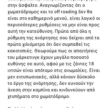
στην άσφαλτο. Αναγνωρίζοντας ότι ο
MOTO
χωματόδρομος και το off roading δεν θα
είναι στο καθημερινό μενού, είναι λογικό οι
Μεταχειρισμένο
περισσότερες ρυθμίσεις να μην είναι προς
αυτή την κατεύθυνση. Πρώτα από όλα η
Οδηγός αγοράς
ρύθμιση της ανάρτησης σου δείχνει από τα
Συμβουλές
πρώτα χιλιόμετρα ότι δεν συμπαθεί τις
κακοτοπιές. Θεωρoύμε πως οι απαιτήσεις
του μάρκετινγκ έχουν μεγάλο ποσοστό
Χρηστικά
ευθύνης σε αυτό, αφού με τις ζάντες 18
ιντσών είναι απότομο στις ανωμαλίες. Είναι
Συμβουλές
μεν εντυπωσιακές, αλλά κάνουν δύσκολο
ΚΤΕΟ
το έργο της ανάρτησης, δεν ευνοούν την
άνεση στην καμπίνα και κινδυνεύουν από
Οδική βοήθεια
χτυπήματα στο χωματόδρομο.