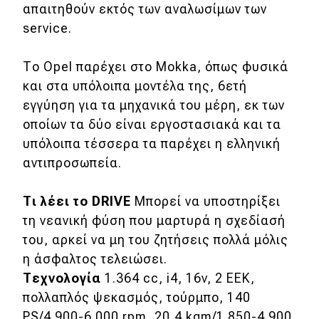
απαιτηθούν εκτός των αναλωσίμων των
service.
Το Opel παρέχει στο Mokka, όπως φυσικά
και στα υπόλοιπα μοντέλα της, 6ετή
εγγύηση για τα μηχανικά του μέρη, εκ των
οποίων τα δύο είναι εργοστασιακά και τα
υπόλοιπα τέσσερα τα παρέχει η ελληνική
αντιπροσωπεία.
Τι λέει το DRIVE
Μπορεί να υποστηρίξει
τη νεανική φύση που μαρτυρά η σχεδίασή
του, αρκεί να μη του ζητήσεις πολλά μόλις
η άσφαλτος τελειώσει.
Τεχνολογία
1.364 cc, i4, 16v, 2 EEK,
πολλαπλός ψεκασμός, τούρμπο, 140
PS/4.900-6.000 rpm, 20,4 kgm/1.850-4.900