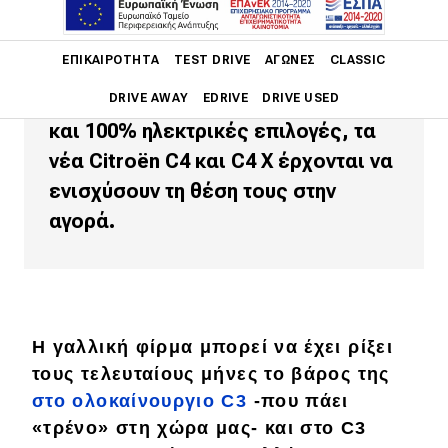
Με ανανεωμένη σχεδίαση,
Main navigation
ΕΠΙΚΑΙΡΌΤΗΤΑ
TEST DRIVE
ΑΓΏΝΕΣ
CLASSIC
προηγμένες τεχνολογίες και μια
γκάμα που περιλαμβάνει υβριδικές
DRIVE AWAY
EDRIVE
DRIVE USED
και 100% ηλεκτρικές επιλογές, τα
Main navigation
νέα Citroën C4 και C4 X έρχονται να
Επικαιρότητα
ενισχύσουν τη θέση τους στην
Νέα μοντέλα
αγορά.
Πρωτότυπα
Ελλάδα
Κόσμος
H γαλλική φίρμα μπορεί να έχει ρίξει
Τεχνολογία
τους τελευταίους μήνες το βάρος της
στο ολοκαίνουργιο C3
-που πάει
Ασφάλεια
«τρένο» στη χώρα μας- και στο C3
Αγορά