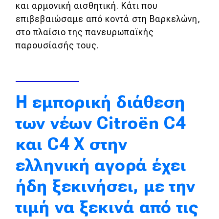
και αρμονική αισθητική. Κάτι που
επιβεβαιώσαμε από κοντά στη Βαρκελώνη,
Eco
στο πλαίσιο της πανευρωπαϊκής
παρουσίασής τους.
Νέα
Τεχνολογία
Mobility
Η εμπορική διάθεση
Σταθμοί φόρτισης
των νέων Citroën C4
Classic
και C4 X στην
ελληνική αγορά έχει
Νέα
Παρουσιάσεις
ήδη ξεκινήσει, με την
τιμή να ξεκινά από τις
DRIVE Away