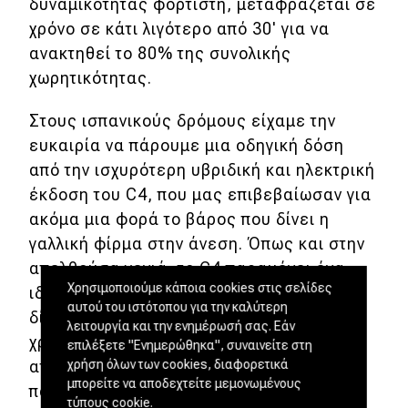
δυναμικότητας φορτιστή, μεταφράζεται σε
χρόνο σε κάτι λιγότερο από 30' για να
ανακτηθεί το 80% της συνολικής
χωρητικότητας.
Στους ισπανικούς δρόμους είχαμε την
ευκαιρία να πάρουμε μια οδηγική δόση
από την ισχυρότερη υβριδική και ηλεκτρική
έκδοση του C4, που μας επιβεβαίωσαν για
ακόμα μια φορά το βάρος που δίνει η
γαλλική φίρμα στην άνεση. Όπως και στην
απελθούσα γενιά, το C4 παραμένει ένα
Χρησιμοποιούμε κάποια cookies στις σελίδες
ιδιαίτερο σε εμφάνιση αυτοκίνητο που
αυτού του ιστότοπου για την καλύτερη
δίνει έμφαση στην καθημερινή
λειτουργία και την ενημέρωσή σας. Εάν
χρηστικότητα. Μόνο που τώρα, η
επιλέξετε "Ενημερώθηκα", συναινείτε στη
χρήση όλων των cookies, διαφορετικά
απαράμιλλη άνεση και η ποιότητα κύλισης
μπορείτε να αποδεχτείτε μεμονωμένους
που προσφέρει η ανάρτηση Progressive
τύπους cookie.