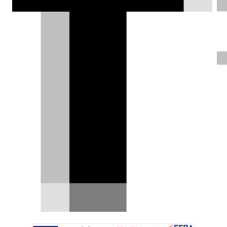
ΦΩΤΟΓΡΑΦΙΕΣ
Χρήστος Παπαχριστόπουλος |
31.01.2025
Δοκιμάζουμε στη
Βαρκελώνη τα νέα
Citroën C4 και C4 X