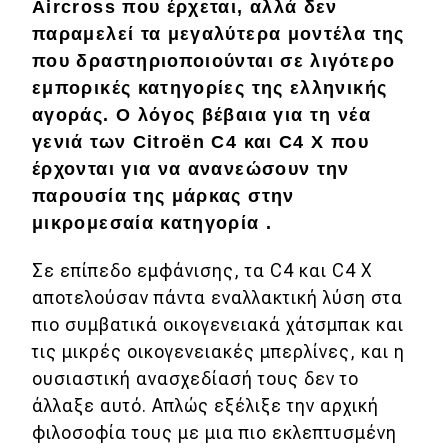
Aircross που έρχεται, αλλά δεν
Απόψεις
παραμελεί τα μεγαλύτερα μοντέλα της
που δραστηριοποιούνται σε λιγότερο
εμπορικές κατηγορίες της ελληνικής
Test Drive
αγοράς. Ο λόγος βέβαια για τη νέα
γενιά των Citroën C4 και C4 X που
Δοκιμή
έρχονται για να ανανεώσουν την
Αποστολή
παρουσία της μάρκας στην
μικρομεσαία κατηγορία .
Συγκρίνουμε
Σε επίπεδο εμφάνισης, τα C4 και C4 X
αποτελούσαν πάντα εναλλακτική λύση στα
Αγώνες
πιο συμβατικά οικογενειακά χάτσμπακ και
Formula 1
τις μικρές οικογενειακές μπερλίνες, και η
ουσιαστική ανασχεδίασή τους δεν το
WRC
άλλαξε αυτό. Απλώς εξέλιξε την αρχική
Motorsport
φιλοσοφία τους με μια πιο εκλεπτυσμένη