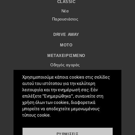
eDRIVE
CLASSIC
Νέα
DRIVE USED
Παρουσιάσεις
DRIVE AWAY
MOTO
ΜΕΤΑΧΕΙΡΙΣΜΈΝΟ
Οδηγός αγοράς
Συμβουλές
Χρησιμοποιούμε κάποια cookies στις σελίδες
αυτού του ιστότοπου για την καλύτερη
ΧΡΗΣΤΙΚΆ
λειτουργία και την ενημέρωσή σας. Εάν
επιλέξετε "Ενημερώθηκα", συναινείτε στη
Συμβουλές
χρήση όλων των cookies, διαφορετικά
ΚΤΕΟ
μπορείτε να αποδεχτείτε μεμονωμένους
Οδική βοήθεια
τύπους cookie.
EDRIVE
ΡΥΘΜΊΣΕΙΣ