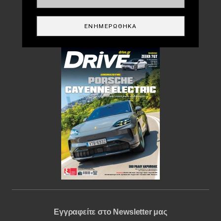
DRIVE USED
ΕΝΗΜΕΡΏΘΗΚΑ
Περιοδικό
Εγγραφείτε στο Newsletter μας