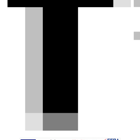
Τέλος για ξένες πινακίδες σε
σούπερκαρ – 229 αυτοκίνητα στο
στόχαστρο της ΑΑΔΕ
Η κυκλοφορία ακριβών αυτοκινήτων με ξένες
πινακίδες αποτελούσε για χρόνια μια γνωστή
πρακτική για…
16.04.2026
|
Δημήτρης Βαμβακίδης