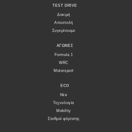
TEST DRIVE
MOTO
Δοκιμή
Αποστολή
Μεταχειρισμένο
Συγκρίνουμε
Οδηγός αγοράς
ΑΓΏΝΕΣ
Συμβουλές
Formula 1
WRC
Motorsport
Χρηστικά
ECO
Συμβουλές
Νέα
ΚΤΕΟ
Τεχνολογία
Οδική βοήθεια
Mobility
Σταθμοί φόρτισης