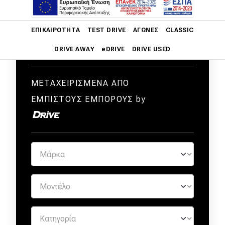
Main navigation
ΕΠΙΚΑΙΡΌΤΗΤΑ
TEST DRIVE
ΑΓΏΝΕΣ
CLASSIC
DRIVE AWAY
eDRIVE
DRIVE USED
Main navigation
Επικαιρότητα
ΜΕΤΑΧΕΙΡΙΣΜΕΝΑ ΑΠΟ
ΕΜΠΙΣΤΟΥΣ ΕΜΠΟΡΟΥΣ by
Νέα μοντέλα
Πρωτότυπα
Ελλάδα
Κόσμος
Τεχνολογία
Ασφάλεια
Αγορά