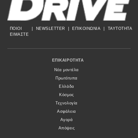
Eco
ΠΟΙΟΙ
|
NEWSLETTER
|
ΕΠΙΚΟΙΝΩΝΙΑ
|
TAYTOTHTA
Νέα
ΕΙΜΑΣΤΕ
Τεχνολογία
Mobility
Footer Menu
ΕΠΙΚΑΙΡΌΤΗΤΑ
Σταθμοί φόρτισης
Νέα μοντέλα
Πρωτότυπα
Classic
Ελλάδα
Κόσμος
Νέα
Τεχνολογία
Ασφάλεια
Παρουσιάσεις
Αγορά
Απόψεις
DRIVE Away