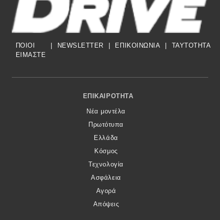
Eco
ΠΟΙΟΙ
|
NEWSLETTER
|
ΕΠΙΚΟΙΝΩΝΙΑ
|
TAYTOTHTA
Νέα
ΕΙΜΑΣΤΕ
Τεχνολογία
Mobility
Footer Menu
ΕΠΙΚΑΙΡΌΤΗΤΑ
Σταθμοί φόρτισης
Νέα μοντέλα
Πρωτότυπα
Classic
Ελλάδα
Κόσμος
Νέα
Τεχνολογία
Ασφάλεια
Παρουσιάσεις
Αγορά
Απόψεις
DRIVE Away