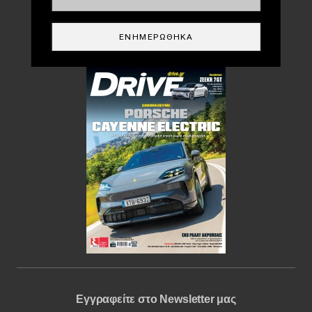
DRIVE USED
ΕΝΗΜΕΡΏΘΗΚΑ
Περιοδικό
Εγγραφείτε στο Newsletter μας