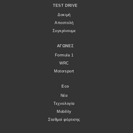
TEST DRIVE
MOTO
Δοκιμή
Αποστολή
Μεταχειρισμένο
Συγκρίνουμε
Οδηγός αγοράς
ΑΓΏΝΕΣ
Συμβουλές
Formula 1
WRC
Motorsport
Χρηστικά
Eco
Συμβουλές
Νέα
ΚΤΕΟ
Τεχνολογία
Οδική βοήθεια
Mobility
Σταθμοί φόρτισης