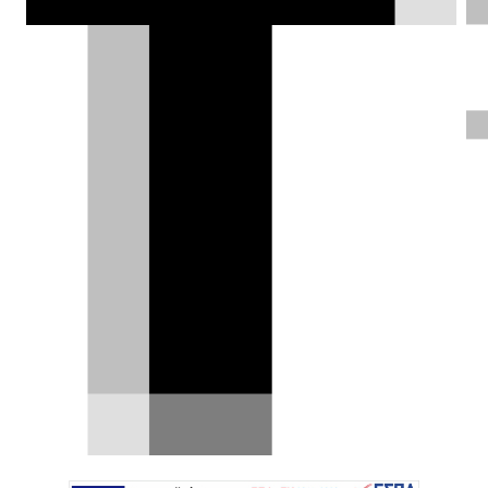
Το Mazda RX-7 του Fast and
Furious πουλήθηκε πάνω από
'μύριο
Οι ταινίες Fast and Furious έχουν συνεισφέρει
στην εξάπλωση μιας ολόκληρης κουλτούρας
βελτίωσης.…
16.07.2025
|
Δημήτρης Σαμπαζιώτης