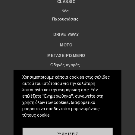
eDRIVE
CLASSIC
Νέα
DRIVE USED
Παρουσιάσεις
DRIVE AWAY
MOTO
ΜΕΤΑΧΕΙΡΙΣΜΈΝΟ
Οδηγός αγοράς
Συμβουλές
Χρησιμοποιούμε κάποια cookies στις σελίδες
αυτού του ιστότοπου για την καλύτερη
ΧΡΗΣΤΙΚΆ
λειτουργία και την ενημέρωσή σας. Εάν
επιλέξετε "Ενημερώθηκα", συναινείτε στη
Συμβουλές
χρήση όλων των cookies, διαφορετικά
ΚΤΕΟ
μπορείτε να αποδεχτείτε μεμονωμένους
Οδική βοήθεια
τύπους cookie.
eDRIVE
ΡΥΘΜΊΣΕΙΣ