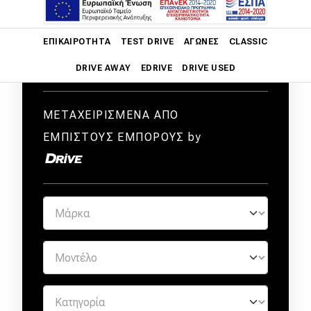
Main navigation
ΕΠΙΚΑΙΡΌΤΗΤΑ
TEST DRIVE
ΑΓΏΝΕΣ
CLASSIC
DRIVE AWAY
EDRIVE
DRIVE USED
Main navigation
Επικαιρότητα
ΜΕΤΑΧΕΙΡΙΣΜΕΝΑ ΑΠΟ
ΕΜΠΙΣΤΟΥΣ ΕΜΠΟΡΟΥΣ by
Νέα μοντέλα
Πρωτότυπα
Ελλάδα
Κόσμος
Τεχνολογία
Ασφάλεια
Αγορά