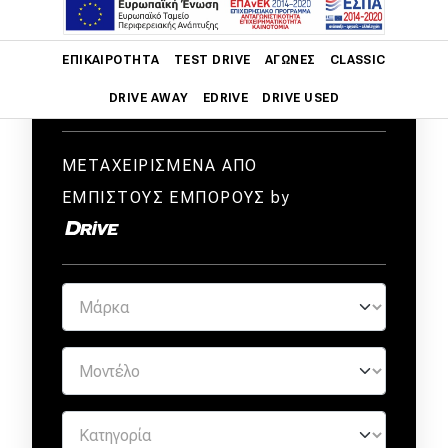
Main navigation
ΕΠΙΚΑΙΡΌΤΗΤΑ
TEST DRIVE
ΑΓΏΝΕΣ
CLASSIC
DRIVE AWAY
EDRIVE
DRIVE USED
Main navigation
Επικαιρότητα
ΜΕΤΑΧΕΙΡΙΣΜΕΝΑ ΑΠΟ
ΕΜΠΙΣΤΟΥΣ ΕΜΠΟΡΟΥΣ by
Νέα μοντέλα
Πρωτότυπα
Ελλάδα
Κόσμος
Τεχνολογία
Ασφάλεια
Αγορά