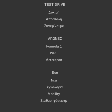
TEST DRIVE
MOTO
Δοκιμή
Αποστολή
Μεταχειρισμένο
Συγκρίνουμε
Οδηγός αγοράς
ΑΓΏΝΕΣ
Συμβουλές
Formula 1
WRC
Motorsport
Χρηστικά
Eco
Συμβουλές
Νέα
ΚΤΕΟ
Τεχνολογία
Οδική βοήθεια
Mobility
Σταθμοί φόρτισης