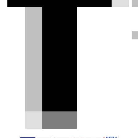
Jeep Avenger 2026: Ντεμπούτο-
έκπληξη στη Βραζιλία με φόντο τη
Shakira
Η αμερικανική φίρμα παίζει το παιχνίδι του
hype με ακρίβεια… αλλά αυτή τη φορά το πήγε
ένα βήμα…
01.05.2026
|
Δημήτρης Βαμβακίδης