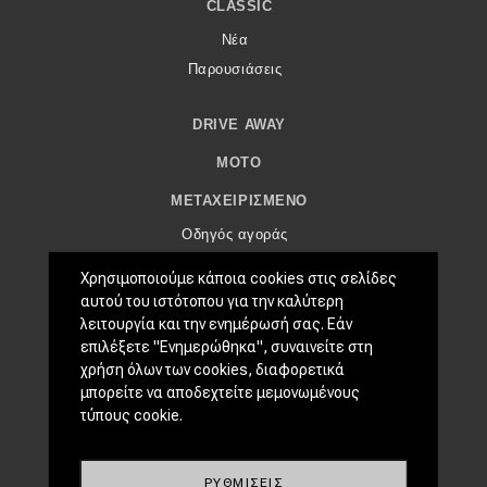
eDRIVE
CLASSIC
Νέα
DRIVE USED
Παρουσιάσεις
DRIVE AWAY
MOTO
ΜΕΤΑΧΕΙΡΙΣΜΈΝΟ
Οδηγός αγοράς
Συμβουλές
Χρησιμοποιούμε κάποια cookies στις σελίδες
αυτού του ιστότοπου για την καλύτερη
ΧΡΗΣΤΙΚΆ
λειτουργία και την ενημέρωσή σας. Εάν
επιλέξετε "Ενημερώθηκα", συναινείτε στη
Συμβουλές
χρήση όλων των cookies, διαφορετικά
ΚΤΕΟ
μπορείτε να αποδεχτείτε μεμονωμένους
Οδική βοήθεια
τύπους cookie.
eDRIVE
ΡΥΘΜΊΣΕΙΣ