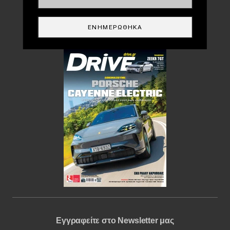
DRIVE USED
ΕΝΗΜΕΡΏΘΗΚΑ
Περιοδικό
Εγγραφείτε στο Newsletter μας