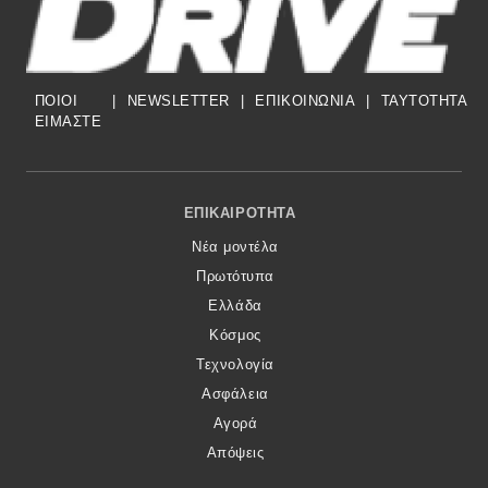
Eco
ΠΟΙΟΙ
|
NEWSLETTER
|
ΕΠΙΚΟΙΝΩΝΙΑ
|
TAYTOTHTA
Νέα
ΕΙΜΑΣΤΕ
Τεχνολογία
Mobility
Footer Menu
ΕΠΙΚΑΙΡΌΤΗΤΑ
Σταθμοί φόρτισης
Νέα μοντέλα
Πρωτότυπα
Classic
Ελλάδα
Κόσμος
Νέα
Τεχνολογία
Ασφάλεια
Παρουσιάσεις
Αγορά
Απόψεις
DRIVE Away