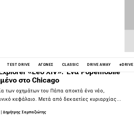
ινούνται τα VW του Βατικανού
ικανό, η μετάβαση στην ηλεκτροκίνηση περνά πλέον
επίπεδο: δεν αρκεί μόνο η χρήση…
6
|
Δημήτρης Βαμβακίδης
on
TEST DRIVE
ΑΓΏΝΕΣ
CLASSIC
DRIVE AWAY
eDRIVE
Explorer «Leo XIV»: Ένα Popemobile
ημένο στο Chicago
ία των οχημάτων του Πάπα αποκτά ένα νέο,
ανικό κεφάλαιο. Μετά από δεκαετίες κυριαρχίας…
6
|
Δημήτρης Σαμπαζιώτης