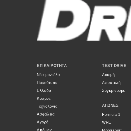
Αγώνες
Formula 1
WRC
Motorsport
Eco
Footer Menu
ΕΠΙΚΑΙΡΌΤΗΤΑ
TEST DRIVE
Νέα
Νέα μοντέλα
Δοκιμή
Τεχνολογία
Πρωτότυπα
Αποστολή
Ελλάδα
Συγκρίνουμε
Mobility
Κόσμος
Σταθμοί φόρτισης
ΑΓΏΝΕΣ
Τεχνολογία
Ασφάλεια
Formula 1
Αγορά
WRC
Classic
Απόψεις
Motorsport