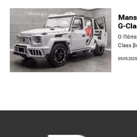
Κόσμος
Mans
Τεχνολογία
G-Cla
Ασφάλεια
Ο Πάπα
Αγορά
Class 
Απόψεις
09.05.202
Test Drive
Δοκιμή
Αποστολή
Συγκρίνουμε