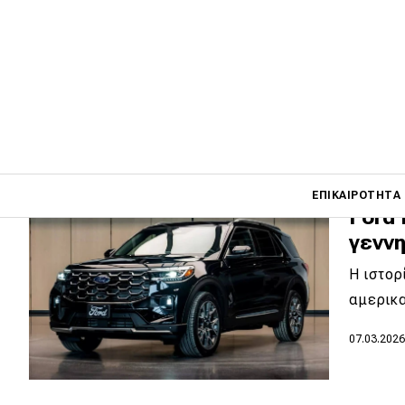
πού κ
Στο Βατ
σε νέο 
18.04.202
Main navigati
ΕΠΙΚΑΙΡΌΤΗΤΑ
Ford 
γενν
Main navigation
Η ιστορ
Επικαιρότητα
αμερικ
Νέα μοντέλα
07.03.202
Πρωτότυπα
Ελλάδα