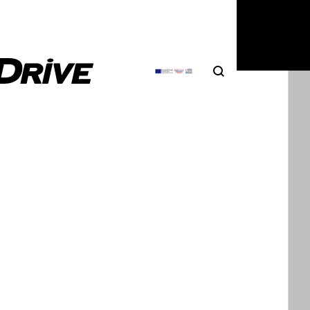
6
|
Δημήτρης Σαμπαζιώτης
Search
Αναζήτηση
ri Luce: πήρε Παπική ευλογία, θα της
στεί [video]
ri Luce, το πρώτο 100% ηλεκτρικό μοντέλο στην
 της θρυλικής ιταλικής φίρμας, κατάφερε…
6
|
Δημήτρης Σαμπαζιώτης
στους καρδινάλιους: Ο Πάπας βλέπει