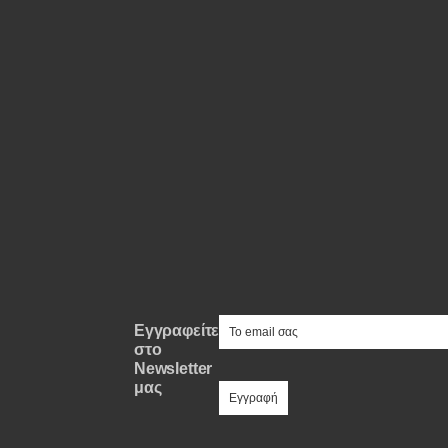
Συμβουλές
ΚΤΕΟ
Οδική βοήθεια
eDRIVE
DRIVE USED
e-mail
Εγγραφείτε
στο
Newsletter
μας