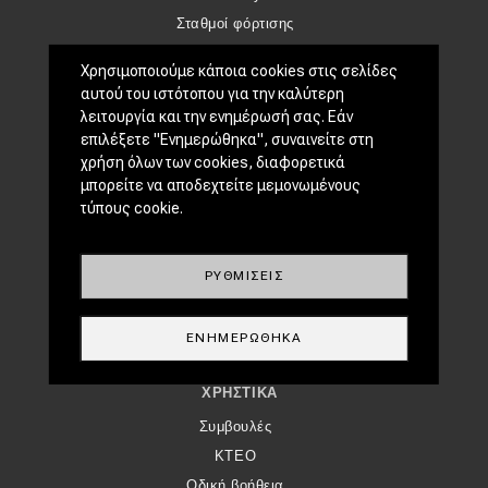
Σταθμοί φόρτισης
Χρησιμοποιούμε κάποια cookies στις σελίδες
CLASSIC
αυτού του ιστότοπου για την καλύτερη
Νέα
λειτουργία και την ενημέρωσή σας. Εάν
επιλέξετε "Ενημερώθηκα", συναινείτε στη
Παρουσιάσεις
χρήση όλων των cookies, διαφορετικά
μπορείτε να αποδεχτείτε μεμονωμένους
DRIVE AWAY
τύπους cookie.
MOTO
ΜΕΤΑΧΕΙΡΙΣΜΈΝΟ
ΡΥΘΜΊΣΕΙΣ
Οδηγός αγοράς
Συμβουλές
ΕΝΗΜΕΡΏΘΗΚΑ
ΧΡΗΣΤΙΚΆ
Συμβουλές
ΚΤΕΟ
Οδική βοήθεια