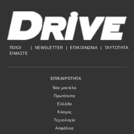
MOTO
Μεταχειρισμένο
Οδηγός αγοράς
ΠΟΙΟΙ
|
NEWSLETTER
|
ΕΠΙΚΟΙΝΩΝΙΑ
|
TAYTOTHTA
ΕΙΜΑΣΤΕ
Συμβουλές
Footer Menu
Χρηστικά
ΕΠΙΚΑΙΡΌΤΗΤΑ
Νέα μοντέλα
Συμβουλές
Πρωτότυπα
ΚΤΕΟ
Ελλάδα
Κόσμος
Οδική βοήθεια
Τεχνολογία
Ασφάλεια