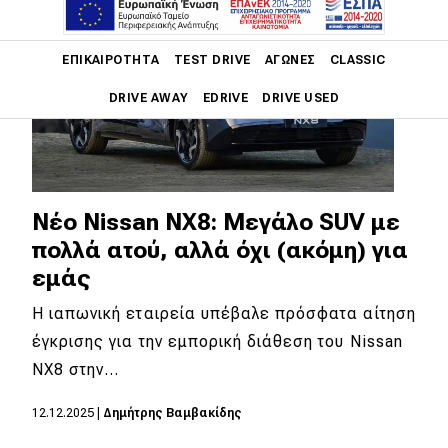
Main navigation
ΕΠΙΚΑΙΡΌΤΗΤΑ
TEST DRIVE
ΑΓΏΝΕΣ
CLASSIC
DRIVE AWAY
EDRIVE
DRIVE USED
Main navigation
Επικαιρότητα
Νέα μοντέλα
Νέο Nissan NX8: Μεγάλο SUV με
πολλά ατού, αλλά όχι (ακόμη) για
Πρωτότυπα
εμάς
Ελλάδα
Η ιαπωνική εταιρεία υπέβαλε πρόσφατα αίτηση
Κόσμος
έγκρισης για την εμπορική διάθεση του Nissan
Τεχνολογία
NX8 στην…
Ασφάλεια
12.12.2025
|
Δημήτρης Βαμβακίδης
Αγορά