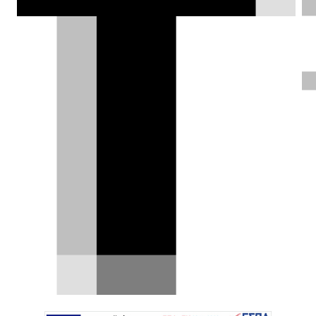
Το μεγάλο Nissan NX8
ετοιμάζεται για την Ευρώπη – Πιο
μεγάλο από Ariya
Ένα νέο μεγάλο ηλεκτρικό SUV εξετάζει να
φέρει στην Ευρώπη η Nissan, ενισχύοντας την
παρουσία της…
18.04.2026
|
Δημήτρης Βαμβακίδης