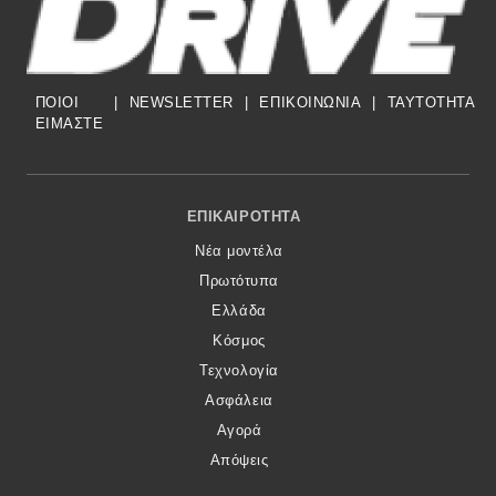
Eco
ΠΟΙΟΙ
|
NEWSLETTER
|
ΕΠΙΚΟΙΝΩΝΙΑ
|
TAYTOTHTA
Νέα
ΕΙΜΑΣΤΕ
Τεχνολογία
Mobility
Footer Menu
ΕΠΙΚΑΙΡΌΤΗΤΑ
Σταθμοί φόρτισης
Νέα μοντέλα
Πρωτότυπα
Classic
Ελλάδα
Κόσμος
Νέα
Τεχνολογία
Ασφάλεια
Παρουσιάσεις
Αγορά
Απόψεις
DRIVE Away