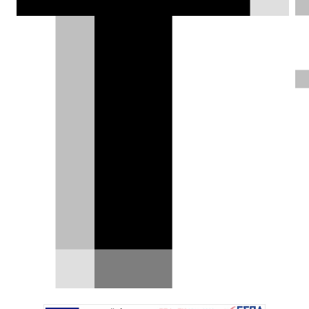
Νιώσε Πρόεδρος της
Δημοκρατίας με τη Mercedes-
Benz S320
Δεν το αναφέρουμε κατ' ευφημισμόν, ούτε για
αστεϊσμό: Έχεις την ευκαιρία να νιώσεις όπως
ο Πρόεδρος…
06.01.2024
|
Δημήτρης Σαμπαζιώτης