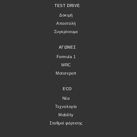
TEST DRIVE
MOTO
Δοκιμή
Αποστολή
Μεταχειρισμένο
Συγκρίνουμε
Οδηγός αγοράς
ΑΓΏΝΕΣ
Συμβουλές
Formula 1
WRC
Motorsport
Χρηστικά
ECO
Συμβουλές
Νέα
ΚΤΕΟ
Τεχνολογία
Οδική βοήθεια
Mobility
Σταθμοί φόρτισης