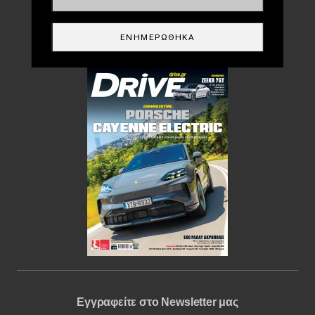
DRIVE USED
ΕΝΗΜΕΡΏΘΗΚΑ
Περιοδικό
Εγγραφείτε στο Newsletter μας