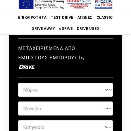
Main navigation
ΕΠΙΚΑΙΡΌΤΗΤΑ
TEST DRIVE
ΑΓΏΝΕΣ
CLASSIC
DRIVE AWAY
eDRIVE
DRIVE USED
Main navigation
Επικαιρότητα
ΜΕΤΑΧΕΙΡΙΣΜΕΝΑ ΑΠΟ
ΕΜΠΙΣΤΟΥΣ ΕΜΠΟΡΟΥΣ by
Νέα μοντέλα
Πρωτότυπα
Ελλάδα
Κόσμος
Τεχνολογία
Ασφάλεια
Αγορά