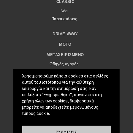
eDRIVE
CLASSIC
Νέα
DRIVE USED
Παρουσιάσεις
DRIVE AWAY
MOTO
ΜΕΤΑΧΕΙΡΙΣΜΈΝΟ
Οδηγός αγοράς
Συμβουλές
Χρησιμοποιούμε κάποια cookies στις σελίδες
αυτού του ιστότοπου για την καλύτερη
ΧΡΗΣΤΙΚΆ
λειτουργία και την ενημέρωσή σας. Εάν
επιλέξετε "Ενημερώθηκα", συναινείτε στη
Συμβουλές
χρήση όλων των cookies, διαφορετικά
ΚΤΕΟ
μπορείτε να αποδεχτείτε μεμονωμένους
Οδική βοήθεια
τύπους cookie.
EDRIVE
ΡΥΘΜΊΣΕΙΣ