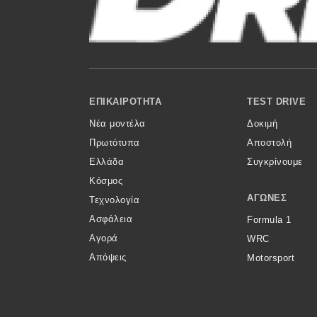
Κόσμος
Τεχνολογία
Ασφάλεια
Footer Menu
Αγορά
ΕΠΙΚΑΙΡΌΤΗΤΑ
TEST DRIVE
Νέα μοντέλα
Δοκιμή
Απόψεις
Πρωτότυπα
Αποστολή
Ελλάδα
Συγκρίνουμε
Test Drive
Κόσμος
ΑΓΏΝΕΣ
Τεχνολογία
Δοκιμή
Ασφάλεια
Formula 1
Αποστολή
Αγορά
WRC
Απόψεις
Motorsport
Συγκρίνουμε