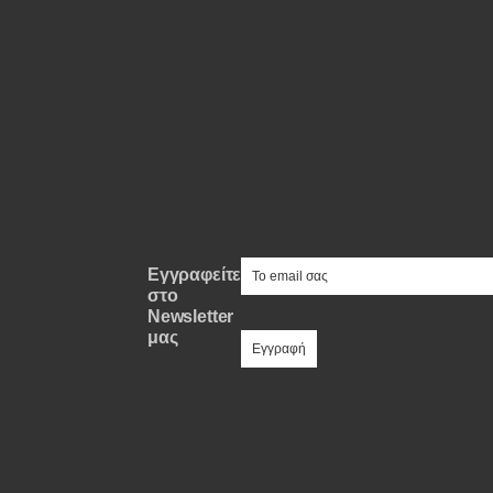
Νέα
Παρουσιάσεις
DRIVE Away
MOTO
Μεταχειρισμένο
e-mail
Εγγραφείτε
στο
Newsletter
Οδηγός αγοράς
μας
Συμβουλές
Χρηστικά