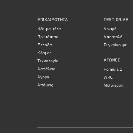
Κόσμος
Footer Menu
Τεχνολογία
ΕΠΙΚΑΙΡΌΤΗΤΑ
TEST DRIVE
Νέα μοντέλα
Δοκιμή
Ασφάλεια
Πρωτότυπα
Αποστολή
Αγορά
Ελλάδα
Συγκρίνουμε
Απόψεις
Κόσμος
ΑΓΏΝΕΣ
Τεχνολογία
Ασφάλεια
Formula 1
Test Drive
Αγορά
WRC
Απόψεις
Motorsport
Δοκιμή
Αποστολή
Συγκρίνουμε