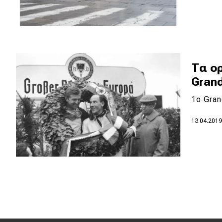
Αγώνες
Formula 1
WRC
Motorsport
Τα ορ
Grand
Eco
1ο Gran
Νέα
13.04.201
Τεχνολογία
Mobility
Σταθμοί φόρτισης
Classic