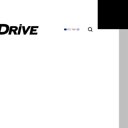
6
|
Σπύρος Ντόκος
Search
Αναζήτηση
Transit 1965-2025: Μια ιστορία 60
 -μέρος 2ο
φέτος συμπληρώνει 60 χρόνια αδιάλειπτης
ής, το Ford Transit και τα επαγγελματικά βαν…
5
|
Σπύρος Ντόκος
Transit 1965-2025: Μια ιστορία 60