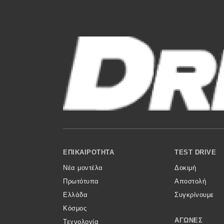
Νέα
Παρουσιάσεις
DRIVE Away
MOTO
Μεταχειρισμένο
Οδηγός αγοράς
Footer Menu
ΕΠΙΚΑΙΡΌΤΗΤΑ
TEST DRIVE
Συμβουλές
Νέα μοντέλα
Δοκιμή
Πρωτότυπα
Αποστολή
Ελλάδα
Συγκρίνουμε
Χρηστικά
Κόσμος
ΑΓΏΝΕΣ
Τεχνολογία