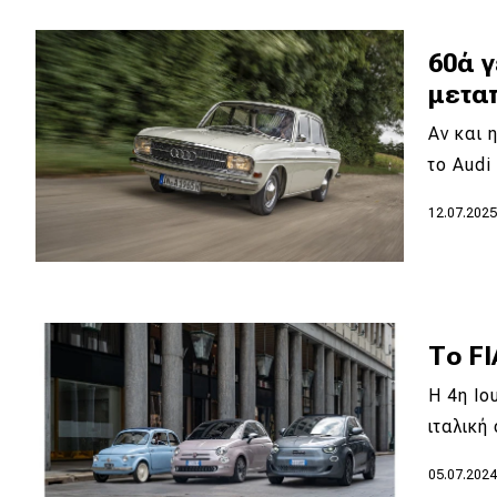
Κόσμος
60ά 
Τεχνολογία
μετα
Ασφάλεια
Αν και 
Αγορά
το Audi
Απόψεις
12.07.202
Test Drive
Δοκιμή
Το FI
Αποστολή
Η 4η Ιο
Συγκρίνουμε
ιταλική
05.07.202