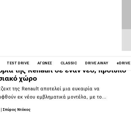
 -μέρος 1ο
παραγωγή να ξεκινά στις 9 Αύγουστου του 1965, η
ης εμβληματικής οικογένειας του Ford…
5
|
Σπύρος Ντόκος
on
TEST DRIVE
ΑΓΏΝΕΣ
CLASSIC
DRIVE AWAY
eDRIVE
ορία της Renault σε έναν νέο, πρότυπο
σιακό χώρο
ζεκτ της Renault αποτελεί μια ευκαιρία να
υφθούν εκ νέου εμβληματικά μοντέλα, με το…
5
|
Σπύρος Ντόκος