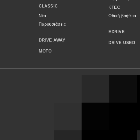
CLASSIC
ΚΤΕΟ
Νέα
Οδική βοήθεια
Παρουσιάσεις
EDRIVE
DRIVE AWAY
DRIVE USED
MOTO