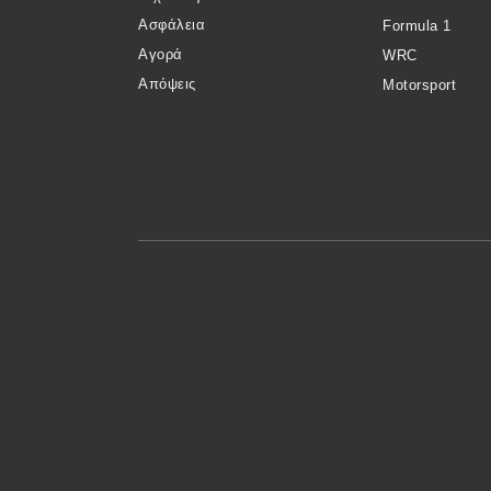
Συμβουλές
Ασφάλεια
Formula 1
ΚΤΕΟ
Αγορά
WRC
Οδική βοήθεια
Απόψεις
Motorsport
eDRIVE
DRIVE USED