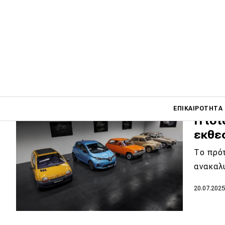
ετών
Με την 
γκάμα τ
19.08.202
Main navigati
ΕΠΙΚΑΙΡΌΤΗΤΑ
Η ιστ
εκθε
Main navigation
Το πρότ
Επικαιρότητα
ανακαλ
Νέα μοντέλα
20.07.202
Πρωτότυπα
Ελλάδα