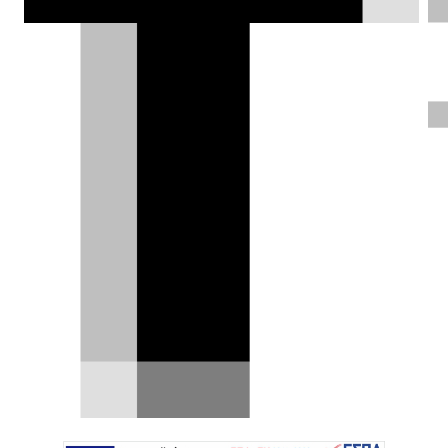
Hyundai: Νέο μοτέρ «all-in-one»
υπόσχεται φθηνότερα EV και
περισσότερη ισχύ
Η Hyundai κάνει ένα ακόμη βήμα προς τη
μαζική παραγωγή πιο αποδοτικών και πιθανώς
φθηνότερων…
15.05.2026
|
Γιάννης Κουτσουφλάκης