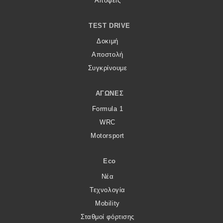
Απόψεις
MOTO
TEST DRIVE
Δοκιμή
Μεταχειρισμένο
Αποστολή
Συγκρίνουμε
Οδηγός αγοράς
Συμβουλές
ΑΓΏΝΕΣ
Formula 1
WRC
Χρηστικά
Motorsport
Συμβουλές
Eco
ΚΤΕΟ
Νέα
Οδική βοήθεια
Τεχνολογία
Mobility
Σταθμοί φόρτισης