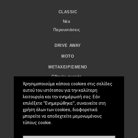
eDRIVE
CLASSIC
DRIVE USED
Νέα
Παρουσιάσεις
DRIVE AWAY
MOTO
ΜΕΤΑΧΕΙΡΙΣΜΈΝΟ
Οδηγός αγοράς
Χρησιμοποιούμε κάποια cookies στις σελίδες
Συμβουλές
αυτού του ιστότοπου για την καλύτερη
λειτουργία και την ενημέρωσή σας. Εάν
ΧΡΗΣΤΙΚΆ
επιλέξετε "Ενημερώθηκα", συναινείτε στη
χρήση όλων των cookies, διαφορετικά
Συμβουλές
μπορείτε να αποδεχτείτε μεμονωμένους
ΚΤΕΟ
τύπους cookie.
Οδική βοήθεια