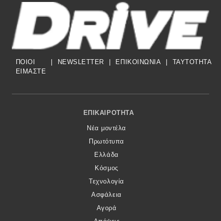
Eco
Νέα
ΠΟΙΟΙ
|
NEWSLETTER
|
ΕΠΙΚΟΙΝΩΝΙΑ
|
TAYTOTHTA
Τεχνολογία
ΕΙΜΑΣΤΕ
Mobility
Σταθμοί φόρτισης
Footer Menu
ΕΠΙΚΑΙΡΌΤΗΤΑ
Νέα μοντέλα
Classic
Πρωτότυπα
Ελλάδα
Νέα
Κόσμος
Παρουσιάσεις
Τεχνολογία
Ασφάλεια
Αγορά
DRIVE Away