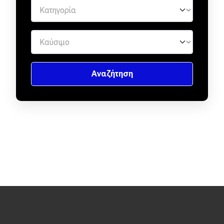
Απόψεις
Test Drive
Δοκιμή
Αποστολή
Συγκρίνουμε
Αγώνες
Formula 1
WRC
Motorsport