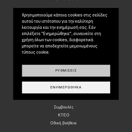
CLASSIC
Χρησιμοποιούμε κάποια cookies στις σελίδες
αυτού του ιστότοπου για την καλύτερη
Νέα
λειτουργία και την ενημέρωσή σας. Εάν
Παρουσιάσεις
επιλέξετε "Ενημερώθηκα", συναινείτε στη
χρήση όλων των cookies, διαφορετικά
DRIVE AWAY
μπορείτε να αποδεχτείτε μεμονωμένους
τύπους cookie.
MOTO
ΜΕΤΑΧΕΙΡΙΣΜΈΝΟ
ΡΥΘΜΊΣΕΙΣ
Οδηγός αγοράς
Συμβουλές
ΕΝΗΜΕΡΏΘΗΚΑ
ΧΡΗΣΤΙΚΆ
Συμβουλές
ΚΤΕΟ
Οδική βοήθεια