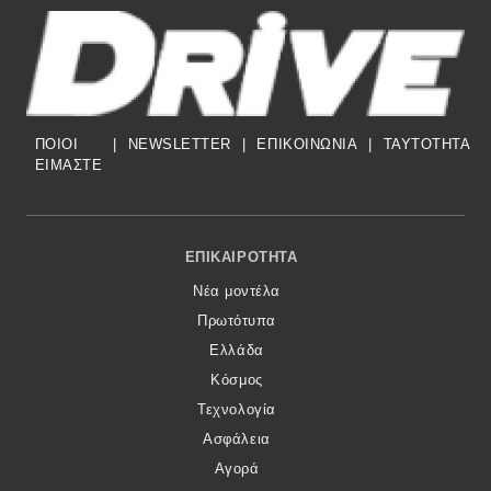
MOTO
Μεταχειρισμένο
ΠΟΙΟΙ
|
NEWSLETTER
|
ΕΠΙΚΟΙΝΩΝΙΑ
|
TAYTOTHTA
Οδηγός αγοράς
ΕΙΜΑΣΤΕ
Συμβουλές
Footer Menu
ΕΠΙΚΑΙΡΌΤΗΤΑ
Χρηστικά
Νέα μοντέλα
Πρωτότυπα
Συμβουλές
Ελλάδα
ΚΤΕΟ
Κόσμος
Τεχνολογία
Οδική βοήθεια
Ασφάλεια
Αγορά