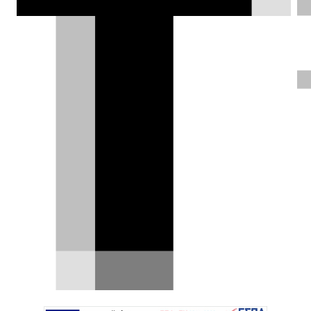
Έκπληξη! Ο Όμιλος Stellantis
αρπάζει τον Gilles Vidal από τη
Renault
Οι εξελίξεις στη Renault μοιάζουν με καταιγίδα.
Ύστερα από την αιφνιδιαστική αποχώρηση του
CEO,…
26.07.2025
|
Δημήτρης Βαμβακίδης