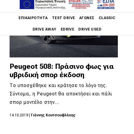
Main navigation
ΕΠΙΚΑΙΡΌΤΗΤΑ
TEST DRIVE
ΑΓΏΝΕΣ
CLASSIC
DRIVE AWAY
EDRIVE
DRIVE USED
Main navigation
Επικαιρότητα
Νέα μοντέλα
Peugeot 508: Πράσινο φως για
υβριδική σπορ έκδοση
Πρωτότυπα
Το υποσχέθηκε και κράτησε το λόγο της.
Ελλάδα
Σύντομα, η Peugeot θα αποκτήσει και πάλι
Κόσμος
σπορ μοντέλο στην…
Τεχνολογία
14.10.2019
|
Γιάννης Κουτσουφλάκης
Ασφάλεια
Αγορά