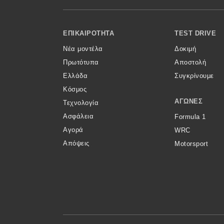
Κόσμος
Footer Menu
Τεχνολογία
ΕΠΙΚΑΙΡΌΤΗΤΑ
TEST DRIVE
Νέα μοντέλα
Δοκιμή
Ασφάλεια
Πρωτότυπα
Αποστολή
Αγορά
Ελλάδα
Συγκρίνουμε
Απόψεις
Κόσμος
ΑΓΏΝΕΣ
Τεχνολογία
Ασφάλεια
Formula 1
Test Drive
Αγορά
WRC
Απόψεις
Motorsport
Δοκιμή
Αποστολή
Συγκρίνουμε