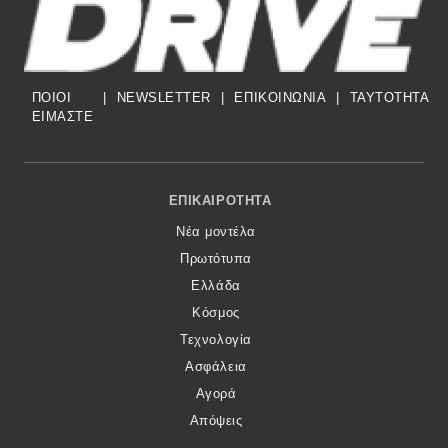
Eco
Νέα
ΠΟΙΟΙ
|
NEWSLETTER
|
ΕΠΙΚΟΙΝΩΝΙΑ
|
TAYTOTHTA
ΕΙΜΑΣΤΕ
Τεχνολογία
Mobility
Footer Menu
ΕΠΙΚΑΙΡΌΤΗΤΑ
Σταθμοί φόρτισης
Νέα μοντέλα
Πρωτότυπα
Classic
Ελλάδα
Κόσμος
Νέα
Τεχνολογία
Παρουσιάσεις
Ασφάλεια
Αγορά
Απόψεις
DRIVE Away