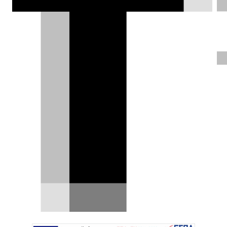
Ferrari 275GTB 1964-1968, στολίδι
μηχανικής και σχεδιασμού
Ύστερα από τη λάμψη μιας δεκαετίας, η
γραμμή της 250 GT έδειχνε γερασμένη. Η
διάδοχός της, η…
16.03.2017
|
Γιάννης Κουτσουφλάκης