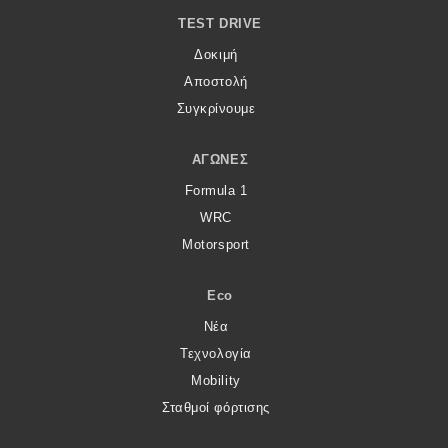
TEST DRIVE
MOTO
Δοκιμή
Αποστολή
Μεταχειρισμένο
Συγκρίνουμε
Οδηγός αγοράς
ΑΓΏΝΕΣ
Συμβουλές
Formula 1
WRC
Motorsport
Χρηστικά
Eco
Συμβουλές
Νέα
ΚΤΕΟ
Τεχνολογία
Οδική βοήθεια
Mobility
Σταθμοί φόρτισης