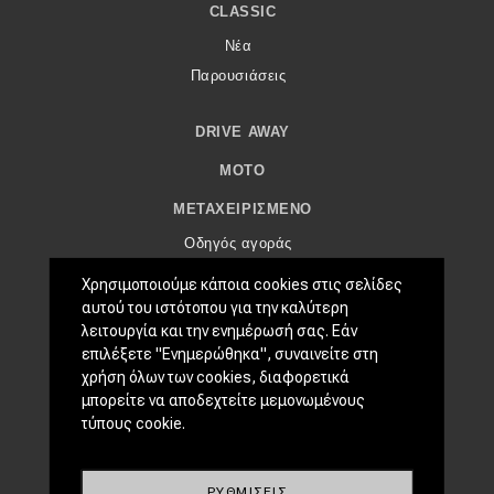
eDRIVE
CLASSIC
Νέα
DRIVE USED
Παρουσιάσεις
DRIVE AWAY
MOTO
ΜΕΤΑΧΕΙΡΙΣΜΈΝΟ
Οδηγός αγοράς
Συμβουλές
Χρησιμοποιούμε κάποια cookies στις σελίδες
αυτού του ιστότοπου για την καλύτερη
ΧΡΗΣΤΙΚΆ
λειτουργία και την ενημέρωσή σας. Εάν
επιλέξετε "Ενημερώθηκα", συναινείτε στη
Συμβουλές
χρήση όλων των cookies, διαφορετικά
ΚΤΕΟ
μπορείτε να αποδεχτείτε μεμονωμένους
Οδική βοήθεια
τύπους cookie.
eDRIVE
ΡΥΘΜΊΣΕΙΣ