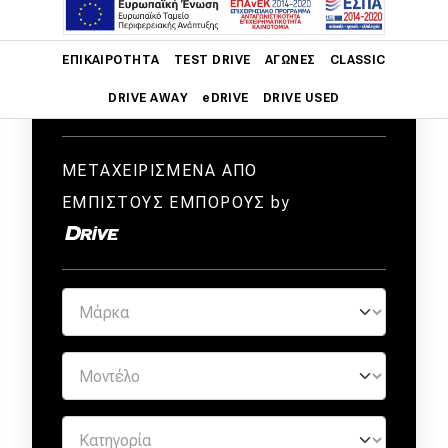
Main navigation
ΕΠΙΚΑΙΡΌΤΗΤΑ
TEST DRIVE
ΑΓΏΝΕΣ
CLASSIC
DRIVE AWAY
eDRIVE
DRIVE USED
Main navigation
Επικαιρότητα
ΜΕΤΑΧΕΙΡΙΣΜΕΝΑ ΑΠΟ
ΕΜΠΙΣΤΟΥΣ ΕΜΠΟΡΟΥΣ by
Νέα μοντέλα
Πρωτότυπα
Ελλάδα
Κόσμος
Τεχνολογία
Ασφάλεια
Αγορά