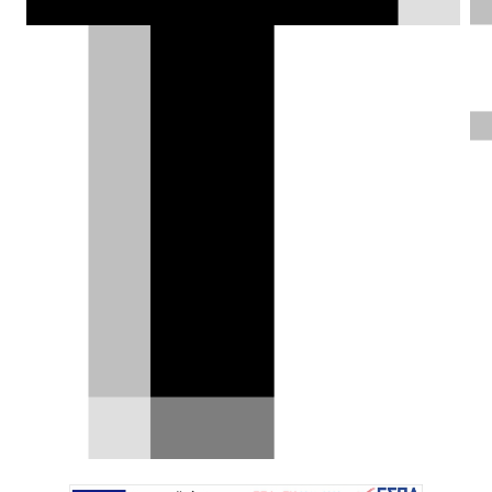
Ευκαιρία: Τώρα είναι η στιγμή
για το FIAT 500 Hybrid
Σε νέα, χαμηλότερη τιμή διατίθεται πλέον στην
ελληνική αγορά το FIAT 500 Hybrid. Χάρη στις…
03.08.2026
|
DRIVE Team