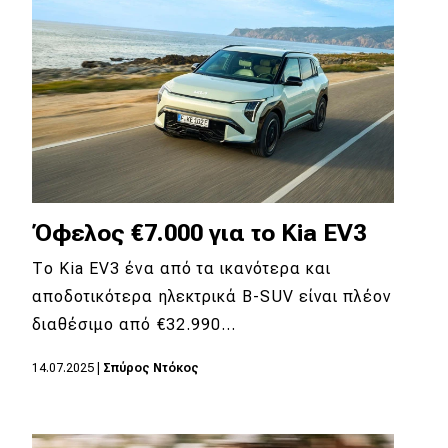
Απόψεις
Test Drive
Δοκιμή
Αποστολή
Συγκρίνουμε
Όφελος €7.000 για το Kia EV3
Το Kia EV3 ένα από τα ικανότερα και
αποδοτικότερα ηλεκτρικά B-SUV είναι πλέον
Αγώνες
διαθέσιμο από €32.990…
Formula 1
14.07.2025
|
Σπύρος Ντόκος
WRC
Motorsport