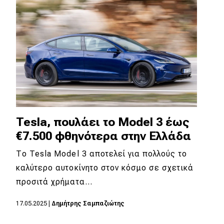
Eco
Νέα
Τεχνολογία
Mobility
Σταθμοί φόρτισης
Tesla, πουλάει το Model 3 έως
€7.500 φθηνότερα στην Ελλάδα
Classic
Το Tesla Model 3 αποτελεί για πολλούς το
Νέα
καλύτερο αυτοκίνητο στον κόσμο σε σχετικά
προσιτά χρήματα…
Παρουσιάσεις
17.05.2025
|
Δημήτρης Σαμπαζιώτης
DRIVE Away