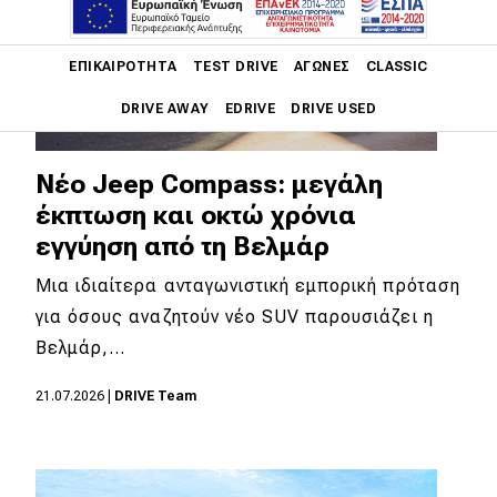
Main navigation
ΕΠΙΚΑΙΡΌΤΗΤΑ
TEST DRIVE
ΑΓΏΝΕΣ
CLASSIC
DRIVE AWAY
EDRIVE
DRIVE USED
Main navigation
Νέο Jeep Compass: μεγάλη
Επικαιρότητα
έκπτωση και οκτώ χρόνια
Νέα μοντέλα
εγγύηση από τη Βελμάρ
Πρωτότυπα
Μια ιδιαίτερα ανταγωνιστική εμπορική πρόταση
για όσους αναζητούν νέο SUV παρουσιάζει η
Ελλάδα
Βελμάρ,…
Κόσμος
21.07.2026
|
DRIVE Team
Τεχνολογία
Ασφάλεια
Αγορά