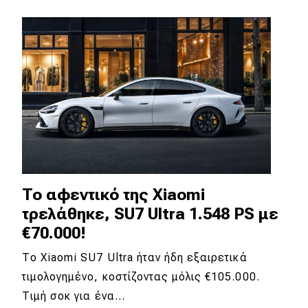
MOTO
Μεταχειρισμένο
Οδηγός αγοράς
Συμβουλές
Χρηστικά
To αφεντικό της Xiaomi
Συμβουλές
τρελάθηκε, SU7 Ultra 1.548 PS με
€70.000!
ΚΤΕΟ
Το Xiaomi SU7 Ultra ήταν ήδη εξαιρετικά
Οδική βοήθεια
τιμολογημένο, κοστίζοντας μόλις €105.000.
Τιμή σοκ για ένα…