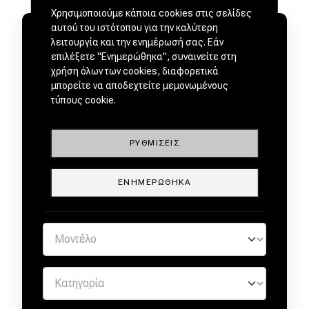
Χρησιμοποιούμε κάποια cookies στις σελίδες
αυτού του ιστότοπου για την καλύτερη
λειτουργία και την ενημέρωσή σας. Εάν
επιλέξετε "Ενημερώθηκα", συναινείτε στη
χρήση όλων των cookies, διαφορετικά
μπορείτε να αποδεχτείτε μεμονωμένους
ΜΕΤΑΧΕΙΡΙΣΜΕΝΑ ΑΠΟ
τύπους cookie.
ΕΜΠΙΣΤΟΥΣ ΕΜΠΟΡΟΥΣ by
ΡΥΘΜΊΣΕΙΣ
ΕΝΗΜΕΡΏΘΗΚΑ