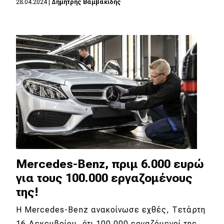
28.04.2024
|
Δημήτρης Βαμβακίδης
Eco
Νέα
Τεχνολογία
Mobility
Σταθμοί φόρτισης
Classic
Mercedes-Benz, πριμ 6.000 ευρώ
Νέα
για τους 100.000 εργαζομένους
Παρουσιάσεις
της!
H Mercedes-Benz ανακοίνωσε εχθές, Τετάρτη
DRIVE Away
16 Δεκεμβρίου, ότι 100.000 εργαζόμενοί της