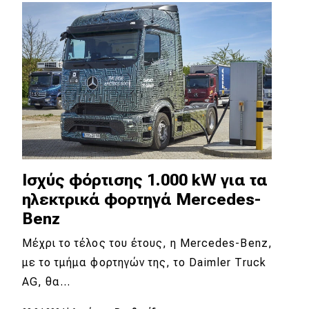
Απόψεις
Test Drive
Δοκιμή
Αποστολή
Συγκρίνουμε
Iσχύς φόρτισης 1.000 kW για τα
ηλεκτρικά φορτηγά Mercedes-
Αγώνες
Benz
Formula 1
Μέχρι το τέλος του έτους, η Mercedes-Benz,
με το τμήμα φορτηγών της, το Daimler Truck
WRC
AG, θα…
Motorsport