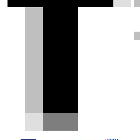
Συνεργασία Toyota, Daimler
Truck και Volvo για κυψέλες
καυσίμου
Η Toyota Motor Corporation, η Daimler Truck
και ο Όμιλος Volvo, θα συνεργαστούν ισότιμα
στην…
13.04.2026
|
Σπύρος Ντόκος