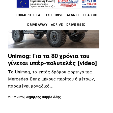
Main navigation
ΕΠΙΚΑΙΡΌΤΗΤΑ
TEST DRIVE
ΑΓΏΝΕΣ
CLASSIC
DRIVE AWAY
eDRIVE
DRIVE USED
Main navigation
Επικαιρότητα
Νέα μοντέλα
Unimog: Για τα 80 χρόνια του
γίνεται υπέρ-πολυτελές [video]
Πρωτότυπα
Το Unimog, το εκτός δρόμου φορτηγό της
Ελλάδα
Mercedes-Benz μήκους περίπου 6 μέτρων,
Κόσμος
παραμένει μοναδικό…
Τεχνολογία
20.12.2025
|
Δημήτρης Βαμβακίδης
Ασφάλεια
Αγορά