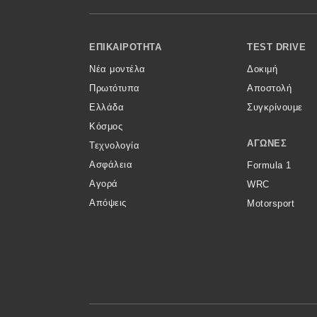
Κόσμος
Footer Menu
Τεχνολογία
ΕΠΙΚΑΙΡΌΤΗΤΑ
TEST DRIVE
Νέα μοντέλα
Δοκιμή
Ασφάλεια
Πρωτότυπα
Αποστολή
Αγορά
Ελλάδα
Συγκρίνουμε
Απόψεις
Κόσμος
ΑΓΏΝΕΣ
Τεχνολογία
Ασφάλεια
Formula 1
Test Drive
Αγορά
WRC
Απόψεις
Motorsport
Δοκιμή
Αποστολή
Συγκρίνουμε