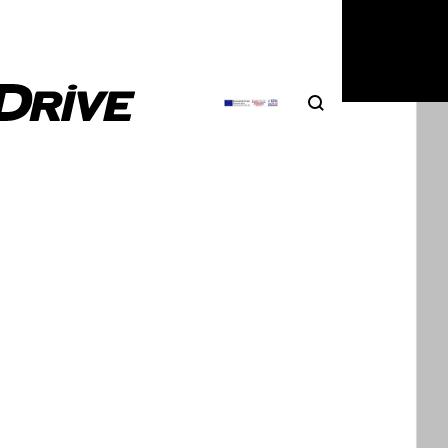
6
|
Θοδωρής Τσίκας
Search
Αναζήτηση
drive: Cupra Formentor 1.5 TSI ACT
 του Cupra Formentor έχει επιλογές για όλα τα
 Από βενζινοκίνητες εκδόσεις με ισχύ…
2
|
Πέτρος Χριστοφοράτος