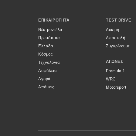
Κόσμος
Footer Menu
Τεχνολογία
ΕΠΙΚΑΙΡΌΤΗΤΑ
TEST DRIVE
Νέα μοντέλα
Δοκιμή
Ασφάλεια
Πρωτότυπα
Αποστολή
Αγορά
Ελλάδα
Συγκρίνουμε
Απόψεις
Κόσμος
ΑΓΏΝΕΣ
Τεχνολογία
Ασφάλεια
Formula 1
Test Drive
Αγορά
WRC
Απόψεις
Motorsport
Δοκιμή
Αποστολή
Συγκρίνουμε