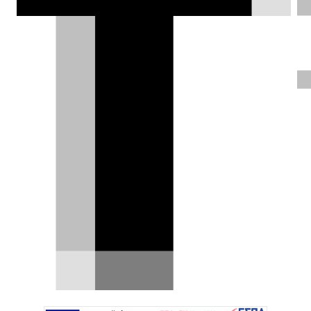
Κι όμως, η Alfa Romeo έφτιαξε
σκληροτράχηλο 4x4 πριν από 74
χρόνια
Η αρχή έγινε με τη Stelvio το 2017 για να
ακολουθήσει η Tonale το 2022 και η Junior το
2024. Για…
30.08.2025
|
Σπύρος Ντόκος