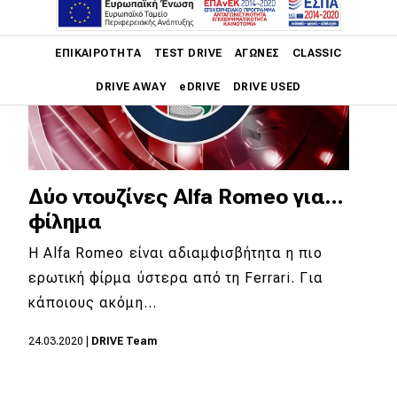
Main navigation
ΕΠΙΚΑΙΡΌΤΗΤΑ
TEST DRIVE
ΑΓΏΝΕΣ
CLASSIC
DRIVE AWAY
eDRIVE
DRIVE USED
Main navigation
Επικαιρότητα
Νέα μοντέλα
Δύο ντουζίνες Alfa Romeo για...
φίλημα
Πρωτότυπα
Η Alfa Romeo είναι αδιαμφισβήτητα η πιο
Ελλάδα
ερωτική φίρμα ύστερα από τη Ferrari. Για
Κόσμος
κάποιους ακόμη…
Τεχνολογία
24.03.2020
|
DRIVE Team
Ασφάλεια
Αγορά