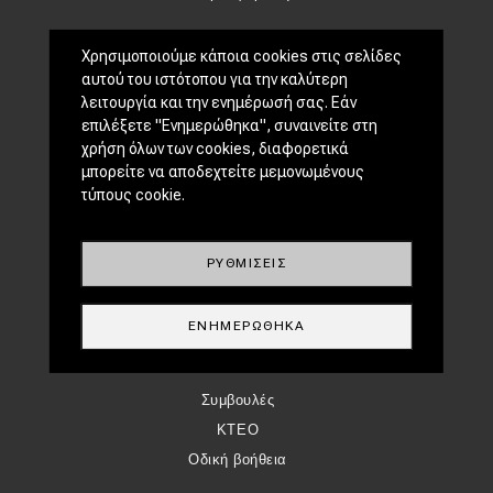
CLASSIC
Χρησιμοποιούμε κάποια cookies στις σελίδες
αυτού του ιστότοπου για την καλύτερη
Νέα
λειτουργία και την ενημέρωσή σας. Εάν
Παρουσιάσεις
επιλέξετε "Ενημερώθηκα", συναινείτε στη
χρήση όλων των cookies, διαφορετικά
DRIVE AWAY
μπορείτε να αποδεχτείτε μεμονωμένους
τύπους cookie.
MOTO
ΜΕΤΑΧΕΙΡΙΣΜΈΝΟ
ΡΥΘΜΊΣΕΙΣ
Οδηγός αγοράς
Συμβουλές
ΕΝΗΜΕΡΏΘΗΚΑ
ΧΡΗΣΤΙΚΆ
Συμβουλές
ΚΤΕΟ
Οδική βοήθεια