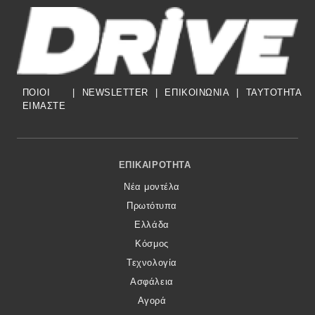
MOTO
Μεταχειρισμένο
ΠΟΙΟΙ
|
NEWSLETTER
|
ΕΠΙΚΟΙΝΩΝΙΑ
|
TAYTOTHTA
Οδηγός αγοράς
ΕΙΜΑΣΤΕ
Συμβουλές
Footer Menu
ΕΠΙΚΑΙΡΌΤΗΤΑ
Χρηστικά
Νέα μοντέλα
Πρωτότυπα
Συμβουλές
Ελλάδα
ΚΤΕΟ
Κόσμος
Τεχνολογία
Οδική βοήθεια
Ασφάλεια
Αγορά