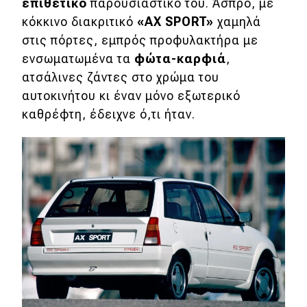
επιθετικό
παρουσιαστικό του. Άσπρο, με
Απόψεις
κόκκινο διακριτικό
«ΑΧ SPORT»
χαμηλά
στις πόρτες, εμπρός προφυλακτήρα με
ενσωματωμένα τα
φώτα-καρφιά
,
Test Drive
ατσάλινες ζάντες στο χρώμα του
αυτοκινήτου κι έναν μόνο εξωτερικό
Δοκιμή
καθρέφτη, έδειχνε ό,τι ήταν.
Αποστολή
Συγκρίνουμε
Αγώνες
Formula 1
WRC
Motorsport