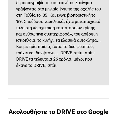
δημοσιογραφία του αυτοκινήτου ξεκίνησε
γράφοντας στο μηνιαίο έντυπο της σχολής του
στη Γαλλία το ’85. Και έγινε βιοποριστική το
’89. Σπούδασε ναυτιλιακά, έχει μεταπτυχιακό
τίτλο στη «διαχείριση καταστάσεων κρίσης
και ανθρώπινη συμπεριφορά», του αρέσει η
ιστιοπλοΐα, το κυνήγι, τα κλασικά αυτοκίνητα…
Kαι με τρία παιδιά, έστω τα δύο φοιτητές,
τρέχει και δεν φτάνει… DRIVE-σπίτι, σπίτι-
DRIVE τα τελευταία 26 χρόνια, μέχρι που
έκανε το DRIVE, σπίτι!
Ακολουθήστε το DRIVE στο Google