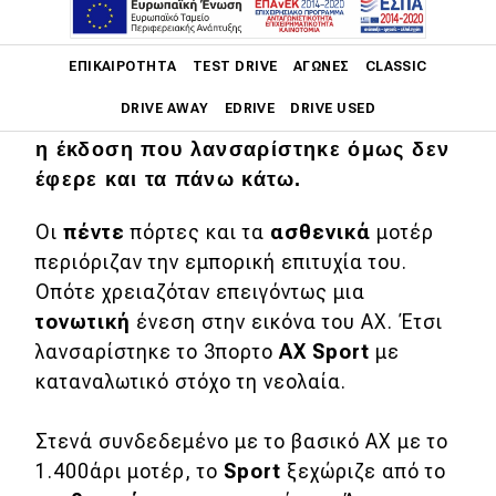
Τον Οκτώβριο του 1986, στο παρισινό
Main navigation
Σαλόνι Αυτοκινήτου, το Citroën AX
ΕΠΙΚΑΙΡΌΤΗΤΑ
TEST DRIVE
ΑΓΏΝΕΣ
CLASSIC
ήταν μία από τις μεγάλες βεντέτες του.
DRIVE AWAY
EDRIVE
DRIVE USED
Αντικαταστάτης του γερασμένου Visa,
η έκδοση που λανσαρίστηκε όμως δεν
Main navigation
έφερε και τα πάνω κάτω.
Επικαιρότητα
Οι
πέντε
πόρτες και τα
ασθενικά
μοτέρ
Νέα μοντέλα
περιόριζαν την εμπορική επιτυχία του.
Πρωτότυπα
Οπότε χρειαζόταν επειγόντως μια
Ελλάδα
τονωτική
ένεση στην εικόνα του AX. Έτσι
λανσαρίστηκε το 3πορτο
AX Sport
με
Κόσμος
καταναλωτικό στόχο τη νεολαία.
Τεχνολογία
Στενά συνδεδεμένο με το βασικό AX με το
Ασφάλεια
1.400άρι μοτέρ, το
Sport
ξεχώριζε από το
Αγορά