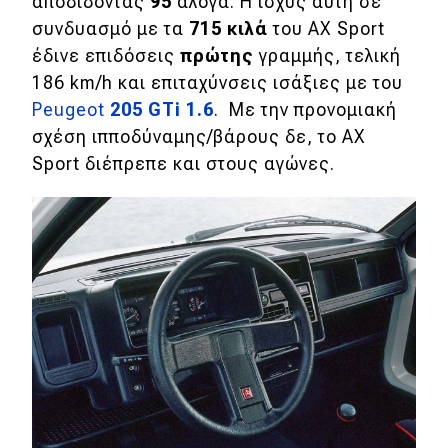
αποδίδοντας
95
άλογα. Η ισχύς αυτή σε
συνδυασμό με τα
715 κιλά
του AX Sport
MOTO
έδινε επιδόσεις
πρώτης
γραμμής, τελική
186 km/h και επιταχύνσεις ισάξιες με του
Μεταχειρισμένο
Peugeot
205 GTi 1.6
. Με την προνομιακή
σχέση ιπποδύναμης/βάρους δε, το AX
Οδηγός αγοράς
Sport διέπρεπε και στους αγώνες.
Συμβουλές
Χρηστικά
Συμβουλές
ΚΤΕΟ
Οδική βοήθεια