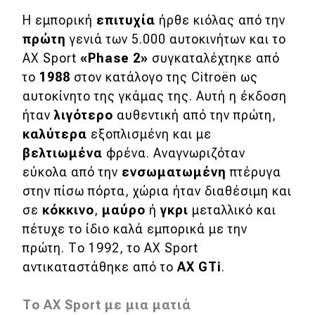
Η εμπορική
επιτυχία
ήρθε κιόλας από την
πρώτη
γενιά των 5.000 αυτοκινήτων και το
AX Sport
«Phase 2»
συγκαταλέχτηκε από
το
1988
στον κατάλογο της Citroën ως
αυτοκίνητο της γκάμας της. Αυτή η έκδοση
ήταν
λιγότερο
αυθεντική από την πρώτη,
καλύτερα
εξοπλισμένη και με
βελτιωμένα
φρένα. Αναγνωριζόταν
εύκολα από την
ενσωματωμένη
πτέρυγα
στην πίσω πόρτα, χώρια ήταν διαθέσιμη και
σε
κόκκινο
,
μαύρο
ή
γκρι
μεταλλικό και
πέτυχε το ίδιο καλά εμπορικά με την
πρώτη. Το 1992, το AX Sport
αντικαταστάθηκε από το
AX GTi
.
Το AX Sport με μια ματιά