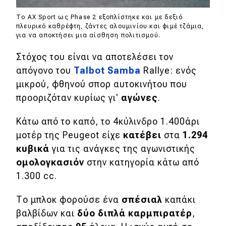
Tο AX Sport ως Phase 2 εξοπλίστηκε και με δεξιό
Eco
πλευρικό καθρέφτη, ζάντες αλουμινίου και φιμέ τζάμια,
για να αποκτήσει μια αίσθηση πολιτισμού.
Νέα
Στόχος του είναι να αποτελέσει τον
Τεχνολογία
απόγονο του
Talbot Samba
Rallye: ενός
μικρού, φθηνού σπορ αυτοκινήτου που
Mobility
προοριζόταν κυρίως γι'
αγώνες
.
Σταθμοί φόρτισης
Κάτω από το καπό, το 4κύλινδρο 1.400άρι
μοτέρ της Peugeot είχε
κατέβει
στα
1.294
Classic
κυβικά
για τις ανάγκες της αγωνιστικής
ομολογκασιόν
στην κατηγορία κάτω από
Νέα
1.300 cc.
Παρουσιάσεις
Το μπλοκ φορούσε ένα
σπέσιαλ
καπάκι
βαλβίδων και
δύο διπλά καρμπιρατέρ
,
DRIVE Away