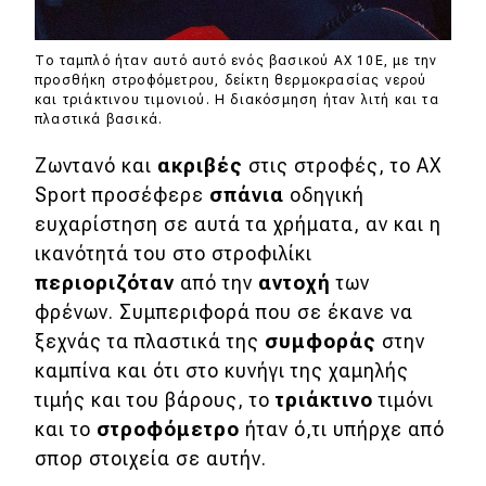
eDRIVE
DRIVE USED
Το ταμπλό ήταν αυτό αυτό ενός βασικού ΑΧ 10E, με την
προσθήκη στροφόμετρου, δείκτη θερμοκρασίας νερού
και τριάκτινου τιμονιού. Η διακόσμηση ήταν λιτή και τα
πλαστικά βασικά.
Ζωντανό και
ακριβές
στις στροφές, το ΑΧ
Sport προσέφερε
σπάνια
οδηγική
ευχαρίστηση σε αυτά τα χρήματα, αν και η
ικανότητά του στο στροφιλίκι
περιοριζόταν
από την
αντοχή
των
φρένων. Συμπεριφορά που σε έκανε να
ξεχνάς τα πλαστικά της
συμφοράς
στην
καμπίνα και ότι στο κυνήγι της χαμηλής
τιμής και του βάρους, το
τριάκτινο
τιμόνι
και το
στροφόμετρο
ήταν ό,τι υπήρχε από
σπορ στοιχεία σε αυτήν.