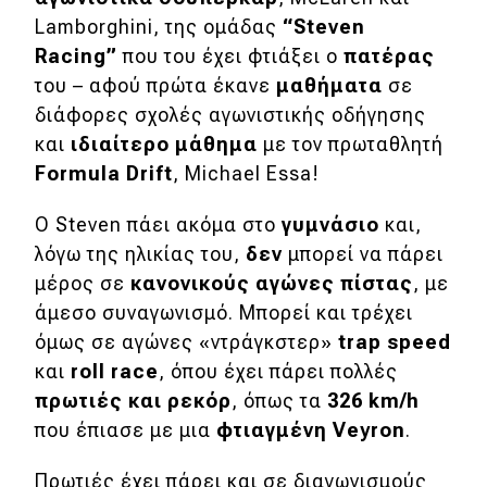
Lamborghini, της ομάδας
“
Steven
Απόψεις
Racing”
που του έχει φτιάξει ο
πατέρας
του – αφού πρώτα έκανε
μαθήματα
σε
Test Drive
διάφορες σχολές αγωνιστικής οδήγησης
και
ιδιαίτερο μάθημα
με τον πρωταθλητή
Δοκιμή
Formula
Drift
, Michael Essa!
Αποστολή
Ο Steven πάει ακόμα στο
γυμνάσιο
και,
Συγκρίνουμε
λόγω της ηλικίας του,
δεν
μπορεί να πάρει
μέρος σε
κανονικούς αγώνες πίστας
, με
άμεσο συναγωνισμό. Μπορεί και τρέχει
Αγώνες
όμως σε αγώνες «ντράγκστερ»
trap
speed
και
roll
race
, όπου έχει πάρει πολλές
Formula 1
πρωτιές και ρεκόρ
, όπως τα
326
km/
h
WRC
που έπιασε με μια
φτιαγμένη
Veyron
.
Motorsport
Πρωτιές έχει πάρει και σε διαγωνισμούς