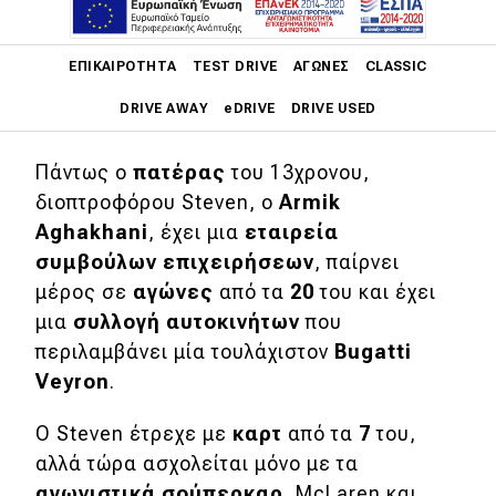
Αν έχεις χρήμα διάβαινε, λένε. Και το
Main navigation
όνομα μπορεί να τα λέει όλα: το
Agha-
ΕΠΙΚΑΙΡΌΤΗΤΑ
TEST DRIVE
ΑΓΏΝΕΣ
CLASSIC
Khani δεν γίνεται να είναι άσχετο με
DRIVE AWAY
eDRIVE
DRIVE USED
τον Αγά Χαν των πετρελαίων.
Main navigation
Πάντως ο
πατέρας
του 13χρονου,
Επικαιρότητα
διοπτροφόρου Steven, o
Armik
Aghakhani
, έχει μια
εταιρεία
Νέα μοντέλα
συμβούλων επιχειρήσεων
, παίρνει
Πρωτότυπα
μέρος σε
αγώνες
από τα
20
του και έχει
Ελλάδα
μια
συλλογή αυτοκινήτων
που
περιλαμβάνει μία τουλάχιστον
Bugatti
Κόσμος
Veyron
.
Τεχνολογία
O Steven έτρεχε με
καρτ
από τα
7
του,
Ασφάλεια
αλλά τώρα ασχολείται μόνο με τα
Αγορά
αγωνιστικά σούπερκαρ
, McLaren και