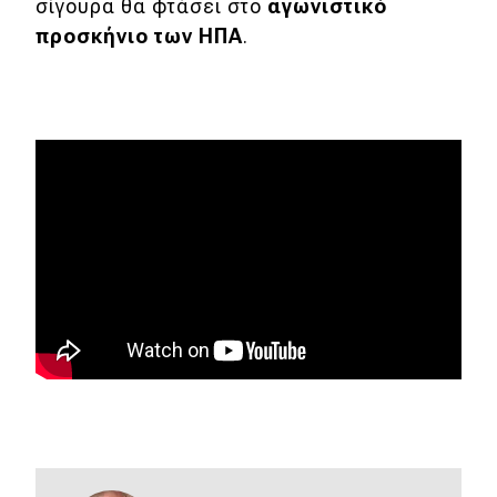
eDRIVE
σίγουρα θα φτάσει στο
αγωνιστικό
προσκήνιο των ΗΠΑ
.
DRIVE USED