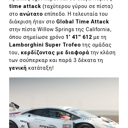
time
attack
(ταχύτερου γύρου σε πίστα)
Eco
στο
ανώτατο
επίπεδο. Η τελευταία του
διάκριση ήταν στο
Global
Time
Attack
Νέα
στην πίστα Willow Springs της California,
όπου σημείωσε χρόνο
1’ 41” 612
με τη
Τεχνολογία
Lamborghini
Super
Trofeo
της ομάδας
Mobility
του,
κερδίζοντας με διαφορά
την κλάση
Σταθμοί φόρτισης
των σούπερκαρ και παρά 3 δέκατα τη
γενική
κατάταξη!
Classic
Νέα
Παρουσιάσεις
DRIVE Away