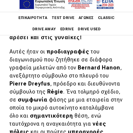
Φτιάξτε ένα μικρό αυτοκίνητο ικανό να
ταξιδεύει Παρίσι-Μασσαλία με άνεση
Main navigation
ΕΠΙΚΑΙΡΌΤΗΤΑ
TEST DRIVE
ΑΓΏΝΕΣ
CLASSIC
αντάξια μιας μπερλίνας, σε
ανταγωνιστική τιμή, πρακτικό, αλλά να
DRIVE AWAY
EDRIVE
DRIVE USED
αρέσει και στις γυναίκες!
Main navigation
Επικαιρότητα
Αυτές ήταν οι
προδιαγραφές
του
διαγωνισμού που ζητήθηκε σε διάφορα
Νέα μοντέλα
γραφεία μελετών από τον
Bernard
Hanon
,
Πρωτότυπα
ανεξάρτητο σύμβουλο στο πλευρό του
Pierre
Dreyfus
, πρόεδρο και διευθύνοντα
Ελλάδα
σύμβουλο της
Régie
. Ένα τολμηρό σχέδιο,
Κόσμος
σε
συμφωνία
φάσης με μια εταιρεία στην
οποία το μικρό αυτοκίνητο καταλάμβανε
Τεχνολογία
όλο και
σημαντικότερη
θέση, ενώ
Ασφάλεια
ταυτόχρονα η αναγκαιότητα για
νέες
Αγορά
πόλεις
και οι πρώτες
υπεραγορές