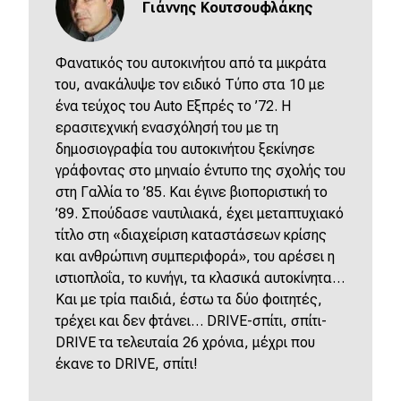
Γιάννης Κουτσουφλάκης
Φανατικός του αυτοκινήτου από τα μικράτα
του, ανακάλυψε τον ειδικό Τύπο στα 10 με
ένα τεύχος του Αuto Εξπρές το ’72. Η
ερασιτεχνική ενασχόλησή του με τη
δημοσιογραφία του αυτοκινήτου ξεκίνησε
γράφοντας στο μηνιαίο έντυπο της σχολής του
στη Γαλλία το ’85. Και έγινε βιοποριστική το
’89. Σπούδασε ναυτιλιακά, έχει μεταπτυχιακό
τίτλο στη «διαχείριση καταστάσεων κρίσης
και ανθρώπινη συμπεριφορά», του αρέσει η
ιστιοπλοΐα, το κυνήγι, τα κλασικά αυτοκίνητα…
Kαι με τρία παιδιά, έστω τα δύο φοιτητές,
τρέχει και δεν φτάνει… DRIVE-σπίτι, σπίτι-
DRIVE τα τελευταία 26 χρόνια, μέχρι που
έκανε το DRIVE, σπίτι!