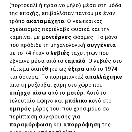
(πορτοκαλί ή πράσινο μήλο) μέσα στη μόδα
MOTO
της εποχής, επιβαλλόταν παντού με έναν
τρόπο
ακαταμάχητο
. Ο νεωτερικός
Μεταχειρισμένο
σχεδιασμός περιέλαβε φυσικά και την
καμπίνα, με
μοντέρνες
φόρμες. Το μόνο
Οδηγός αγοράς
που πρόδιδε τη μηχανολογική
συγγένεια
με το R4 ήταν ο
λεβιές
ταχυτήτων που
Συμβουλές
έβγαινε μέσα από το
ταμπλό
. Ο λεβιές στο
πάτωμα διατέθηκε ως
έξτρα
από το
1974
Χρηστικά
και ύστερα. Το πορτμπαγκάζ
απαλλάχτηκε
από τη ρεζέρβα, χάρη στο χώρο που
Συμβουλές
υπήρχε πίσω
από το
μοτέρ
. Αυτό το
ΚΤΕΟ
τελευταίο άφηνε και
μπόλικο
κενό στο
εμπρός
μέρος του, που χρησίμευε σε
Οδική βοήθεια
περίπτωση σύγκρουσης για
παραμόρφωση
και
απορρόφηση
της