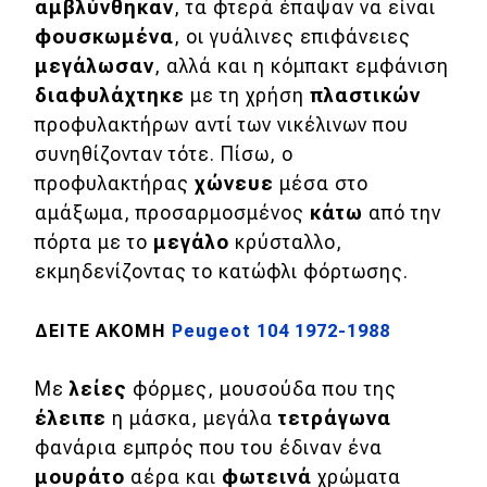
αμβλύνθηκαν
, τα φτερά έπαψαν να είναι
φουσκωμένα
, οι γυάλινες επιφάνειες
Eco
μεγάλωσαν
, αλλά και η κόμπακτ εμφάνιση
διαφυλάχτηκε
με τη χρήση
πλαστικών
Νέα
προφυλακτήρων αντί των νικέλινων που
Τεχνολογία
συνηθίζονταν τότε. Πίσω, ο
προφυλακτήρας
χώνευε
μέσα στο
Mobility
αμάξωμα, προσαρμοσμένος
κάτω
από την
Σταθμοί φόρτισης
πόρτα με το
μεγάλο
κρύσταλλο,
εκμηδενίζοντας το κατώφλι φόρτωσης.
Classic
ΔΕΙΤΕ ΑΚΟΜΗ
Peugeot 104 1972-1988
Νέα
Με
λείες
φόρμες, μουσούδα που της
Παρουσιάσεις
έλειπε
η μάσκα, μεγάλα
τετράγωνα
φανάρια εμπρός που του έδιναν ένα
μουράτο
αέρα και
φωτεινά
χρώματα
DRIVE Away