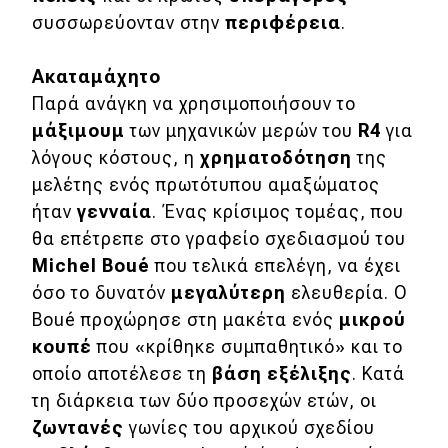
συσσωρεύονταν στην
περιφέρεια
.
Απόψεις
Ακαταμάχητο
Παρά ανάγκη να χρησιμοποιήσουν το
Test Drive
μάξιμουμ
των μηχανικών μερών του
R4
για
Δοκιμή
λόγους κόστους, η
χρηματοδότηση
της
μελέτης ενός πρωτότυπου αμαξώματος
Αποστολή
ήταν
γενναία
. Ένας κρίσιμος τομέας, που
Συγκρίνουμε
θα επέτρεπε στο γραφείο σχεδιασμού του
Michel
Boué
που τελικά επελέγη, να έχει
όσο το δυνατόν
μεγαλύτερη
ελευθερία. Ο
Αγώνες
Boué προχώρησε στη μακέτα ενός
μικρού
κουπέ
που «κρίθηκε συμπαθητικό» και το
Formula 1
οποίο αποτέλεσε τη
βάση εξέλιξης
. Κατά
WRC
τη διάρκεια των δύο προσεχών ετών, οι
Motorsport
ζωντανές
γωνίες του αρχικού σχεδίου