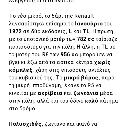
ενέργειας από το πλαίσιο.
eDRIVE
DRIVE USED
Το νέο μικρό, το 5άρι της Renault
λανσαρίστηκε επίσημα το
Ιανουάριο
του
1972
σε δύο εκδόσεις,
L
και
TL
. Η πρώτη
με το υποτονικό μοτέρ των
782 cc
ταίριαζε
περισσότερο για την πόλη. Η άλλη, η TL με
το μοτέρ του R8 των
956 cc
μπορούσε να
βγει κι έξω από τα αστικά κέντρα
χωρίς
κόμπλεξ
, χάρη στις επιδόσεις αντάξιες
του κυβισμού της. Το
μικρό βάρος
, παρά
τη μικρή ιπποδύναμη, έκανε το R5 να
κινείται με
ακρίβεια
και
ζωντάνια
μέσα
στην πόλη, αλλά και του έδινε
καλό
πάτημα
στο δρόμο.
Πολυσχιδές
, ζωντανό και ικανό να