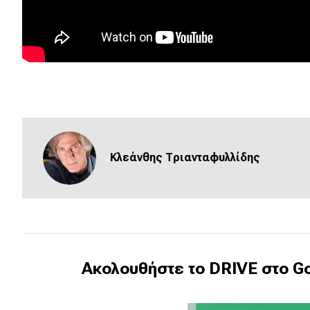
Συμβουλές
ΚΤΕΟ
Οδική βοήθεια
eDRIVE
DRIVE USED
Κλεάνθης Τριανταφυλλίδης
Ακολουθήστε το DRIVE στο Go