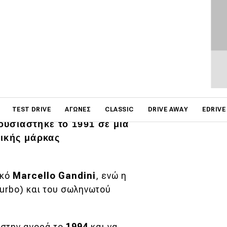
ΦΩΤΟΓΡΑΦΙΕΣ
on
Grifo 90 στα τέλη της
TEST DRIVE
ΑΓΏΝΕΣ
CLASSIC
DRIVE AWAY
EDRIVE
ρουσιάστηκε το 1991 σε μια
λικής μάρκας
ικό
Marcello
Gandini
, ενώ η
turbo) και του σωληνωτού
 στην αγορά το
1994
και να