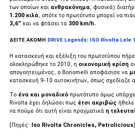
Αγώνες
των οποίων και
ανθρακόνημα
, φυσικά) διατή
Formula 1
1.200 κιλά
, οπότε το πρωτότυπο μπορεί να πιά
3,6”
και να φτάσει τα
300
km/
h.
WRC
Motorsport
ΔΕΙΤΕ ΑΚΟΜΗ
DRIVE Legends: ISO Rivolta Lele 
Η κατασκευή και εξέλιξη του πρωτοτύπου πήρ
Eco
ολοκληρώθηκε το 2010, η
οικονομική κρίση
σ
απογοητευμένος, ο Bonomelli αποφάσισε να
μ
Νέα
κατασκευή 9-10 αυτοκινήτων, όπως σχεδίαζε α
Τεχνολογία
Το
ένα και μοναδικό
πρωτότυπο όμως υπάρχει
Mobility
Rivolta έχει δηλώσει πως
έτσι ακριβώς
ήθελε 
Σταθμοί φόρτισης
να πούμε ότι αυτή είναι πραγματικά
η τελευτ
[Πηγές:
Iso Rivolta Chronicles, Petrolicious
Classic