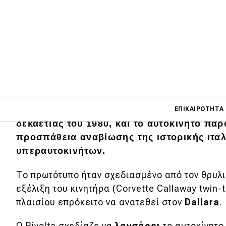
Main navigati
Ο
Piero
Rivolta συνέλαβε την ιδέα της
Iso
ΕΠΙΚΑΙΡΌΤΗΤΑ
δεκαετίας του 1980, και το αυτοκίνητο πα
προσπάθεια αναβίωσης της ιστορικής ιτα
υπεραυτοκινήτων.
Main navigation
Επικαιρότητα
Το πρωτότυπο ήταν σχεδιασμένο από τον θρυλ
Νέα μοντέλα
εξέλιξη του κινητήρα (Corvette Callaway twin-
Πρωτότυπα
πλαισίου επρόκειτο να ανατεθεί στον
Dallara
.
Ελλάδα
O Rivolta σχεδίαζε να
λανσάρει
το αυτοκίνητο