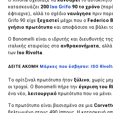
κατασκευάζει
200
Iso
Grifo
90 το χρόνο
(παρ
Κόσμος
έφτιαχνε), αλλά το σχέδιο
ναυάγησε
πριν παρα
Τεχνολογία
Grifo 90 είχε
ξεχαστεί
μέχρι που ο
Federico
B
Ασφάλεια
γνήσιο πρωτότυπο
και αποφάσισε να βάλει τ
Αγορά
Ο Bonomelli είναι ο ιδρυτής και διευθυντής τη
Απόψεις
ιταλικής εταιρείας στα
ανθρακονήματα
, αλλ
των
Iso
Rivolta
.
Test Drive
ΔΕΙΤΕ ΑΚΟΜΗ
Μάρκες που έσβησαν: ISO Rivolt
Δοκιμή
Το ορίτζιναλ πρωτότυπο ήταν
ξύλινο
, χωρίς μη
Αποστολή
οι τροχοί. Ο Bonomelli πήρε την
έγκριση του
R
ένα νέο,
λειτουργικό
πρωτότυπο που να μένει
Συγκρίνουμε
Το πρωτότυπο είναι βασισμένο σε μια
Corvet
βελτιωμένο στους 490 ίππους. Η κατασκευή α