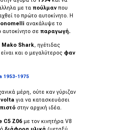
άλληλα με τα
πούλμαν
που
χθεί το πρώτο αυτοκίνητο. Η
onomelli
ανακάλυψε το
ο αυτοκίνητο σε
παραγωγή.
ς
Mako
Shark
, ηγέτιδας
ά είναι και ο μεγαλύτερος
φαν
a 1953-1975
χανικά μέρη, ούτε καν γύριζαν
ivolta
για να κατασκευάσει
πιστό
στην αρχική ιδέα.
te
C5
Z06
με τον κινητήρα V8
πό
διάφορα υλικά
(μεταξύ