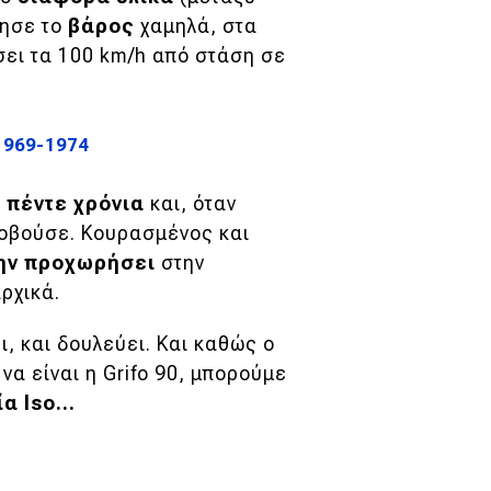
ρησε το
βάρος
χαμηλά, στα
σει τα 100 km/h από στάση σε
1969-1974
ε
πέντε χρόνια
και, όταν
οβούσε. Κουρασμένος και
ην προχωρήσει
στην
ρχικά.
, και δουλεύει. Και καθώς ο
να είναι η Grifo 90, μπορούμε
αία
Iso…
]