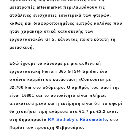
eDRIVE
μετατροπές aftermarket
περιλαμβάνουν τις
DRIVE USED
ατσάλινες
ενισχύσεις εσωτερικά των φτερών,
καθώς και
διαφοροποιημένες
εμπρός κολόνες που
ήταν χαρακτηριστικά κατασκευής των
εργοστασιακών GTS, κάνοντας
πειστικότατη
τη
μετασκευή.
Εδώ έχουμε να κάνουμε με μια
αυθεντική
εργοστασιακή Ferrari 365 GTS/4 Spider, ένα
σπάνιο
κομμάτι σε κατάσταση «
Concours
» με
32.700 km στο οδόμετρο. Ο αριθμός του σασί της
είναι
16801
και το αυτοκίνητο είναι
πλήρως
αποκατεστημένο
και η εκτίμηση είναι ότι το σφυρί
θα χτυπήσει τιμή ανάμεσα στα
€1,7 με €2,2 εκατ.
στη δημοπρασία
RM Sotheby's
Rétromobile
, στο
Παρίσι τον προσεχή
Φεβρουάριο
.