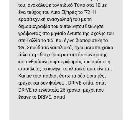
του, ανακάλυψε τον ειδικό Τύπο στα 10 με
ένα τεύχος του Αuto Εξπρές το ’72. Η
ερασιτεχνική ενασχόλησή του με τη
δημοσιογραφία του αυτοκινήτου ξεκίνησε
γράφοντας στο μηνιαίο έντυπο της σχολής του
στη Γαλλία το ’85. Και έγινε βιοποριστική το
’89. Σπούδασε ναυτιλιακά, έχει μεταπτυχιακό
τίτλο στη «διαχείριση καταστάσεων κρίσης
και ανθρώπινη συμπεριφορά», του αρέσει η
ιστιοπλοΐα, το κυνήγι, τα κλασικά αυτοκίνητα…
Kαι με τρία παιδιά, έστω τα δύο φοιτητές,
τρέχει και δεν φτάνει… DRIVE-σπίτι, σπίτι-
DRIVE τα τελευταία 26 χρόνια, μέχρι που
έκανε το DRIVE, σπίτι!