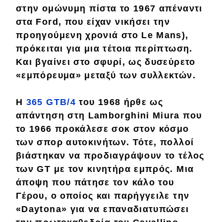
στην ομώνυμη πίστα το 1967 απέναντι
Απόψεις
στα Ford, που είχαν νικήσει την
προηγούμενη χρονιά στο Le Mans),
πρόκειται για μια
τέτοια
περίπτωση.
Test Drive
Και βγαίνει στο σφυρί, ως
δυσεύρετο
Δοκιμή
«εμπόρευμα» μεταξύ των συλλεκτών.
Αποστολή
Η
365 GTB/4
του 1968 ήρθε ως
Συγκρίνουμε
απάντηση στη
Lamborghini Miura
που
το 1966 προκάλεσε
σοκ
στον κόσμο
των σπορ αυτοκινήτων. Τότε, πολλοί
Αγώνες
βιάστηκαν να
προδιαγράψουν
το τέλος
των GT με τον κινητήρα
εμπρός
. Μια
Formula 1
άποψη που πάτησε τον κάλο του
WRC
Γέρου, ο οποίος και παρήγγειλε την
«
Daytona
» για να επαναδιατυπώσει
Motorsport