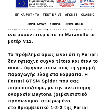
Main navigation
Λίγα σουλούπια στον κόσμο θα
ΕΠΙΚΑΙΡΌΤΗΤΑ
TEST DRIVE
ΑΓΏΝΕΣ
CLASSIC
μπορούσαν να χαρακτηρισθούν η
DRIVE AWAY
eDRIVE
DRIVE USED
πεμπτουσία μιας Ferrari, πέρα από
ένα ρόουντστερ από το Maranello με
Main navigation
Επικαιρότητα
μοτέρ V12.
Νέα μοντέλα
To πρόβλημα όμως είναι ότι η Ferrari
δεν έφτιαχνε
συχνά
τέτοια και όταν το
Πρωτότυπα
έκανε, άφηναν πίσω τους τη γραμμή
Ελλάδα
παραγωγής
ελάχιστα
κομμάτια. Η
Κόσμος
Ferrari GTS/4 Spider που σας
παρουσιάζουμε, με την ανεπίσημη
Τεχνολογία
ονομασία
Daytona
(ρεβανσιστικό
Ασφάλεια
προσωνύμιο, αφιερωμένο
στο θριαμβευτικό 1-2-3 της Ferrari
Αγορά