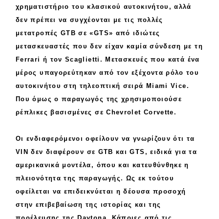
χρηματιστήριο του κλασικού αυτοκινήτου, αλλά
δεν πρέπει να συγχέονται με τις
πολλές
MOTO
μετατροπές
GTB σε «GTS» από
ιδιώτες
Μεταχειρισμένο
μετασκευαστές
που δεν είχαν καμία σύνδεση με τη
Ferrari ή τον Scaglietti. Μετασκευές που κατά ένα
Οδηγός αγοράς
μέρος
υπαγορεύτηκαν
από τον εξέχοντα ρόλο του
αυτοκινήτου στη τηλεοπτική σειρά
Miami Vice
.
Συμβουλές
Που όμως ο παραγωγός της χρησιμοποιούσε
ρέπλικες
βασισμένες σε
Chevrolet Corvette
.
Χρηστικά
Οι ενδιαφερόμενοι οφείλουν να γνωρίζουν ότι τα
Συμβουλές
VIN
δεν διαφέρουν
σε GTB και GTS, ειδικά για τα
ΚΤΕΟ
αμερικανικά
μοντέλα, όπου και κατευθύνθηκε η
πλειονότητα
της παραγωγής. Ως εκ τούτου
Οδική βοήθεια
οφείλεται να επιδεικνύεται η δέουσα προσοχή
στην επιβεβαίωση της
ιστορίας
και της
προέλευσης
της Daytona. Κάποιες από τις