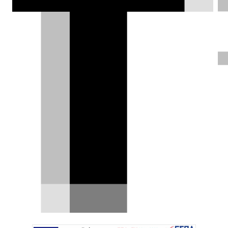
προσεχή Φεβρουάριο στο Παρίσι.
Ήρθε η ώρα να σπάσετε τον κουμπαρά!
Γιάννης Κουτσουφλάκης |
21.11.2016
ΦΩΤΟΓΡΑΦΙΕΣ