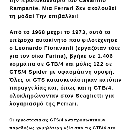
την
πρωτοκαθεδρία
του Cavallino
Rampante. Μια Ferrari
δεν ακολουθεί
Eco
τη μόδα! Την
επιβάλλει
!
Νέα
Από το
1968
μέχρι το
1973
, αυτό το
Τεχνολογία
υπέροχο αυτοκίνητο που φιλοτέχνησε
ο
Leonardo Fioravanti
(εργαζόταν τότε
Mobility
για τον οίκο Farina), βγήκε σε
1.406
Σταθμοί φόρτισης
κομμάτια σε GTB/4 και μόλις
122
σε
GTS/4 Spider με
υφασμάτινη
οροφή.
Όλες οι GTS κατασκευάστηκαν
κατόπιν
Classic
παραγγελίας
και, όπως και η GTB/4,
ολοκληρώνονταν στον
Scaglietti
για
Νέα
λογαριασμό της Ferrari.
Παρουσιάσεις
Οι
εργοστασιακές
GTS/4
αντιπροσωπεύουν
παραδόξως χαμηλότερη
αξία
από τις GTB/4 στο
DRIVE Away