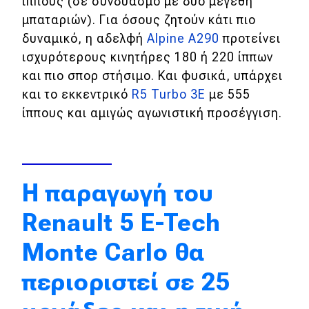
ίππους (σε συνδυασμό με δύο μεγέθη
μπαταριών). Για όσους ζητούν κάτι πιο
Απόψεις
δυναμικό, η αδελφή
Alpine A290
προτείνει
ισχυρότερους κινητήρες 180 ή 220 ίππων
Test Drive
και πιο σπορ στήσιμο. Και φυσικά, υπάρχει
και το εκκεντρικό
R5 Turbo 3E
με 555
Δοκιμή
ίππους και αμιγώς αγωνιστική προσέγγιση.
Αποστολή
Συγκρίνουμε
Η παραγωγή του
Αγώνες
Renault 5 E-Tech
Formula 1
Monte Carlo θα
WRC
περιοριστεί σε 25
Motorsport