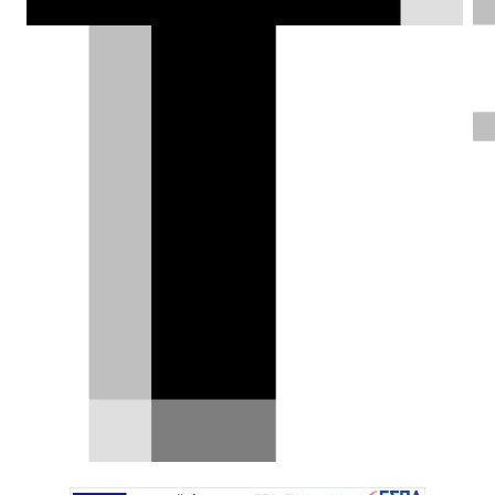
Ολλανδία, εμπνευσμένη από το
ιστορικό Clio Williams. Με χρυσές
ζάντες, Alcantara και σπορ εμφάνιση,
η Monte Carlo Edition γοητεύει, αλλά
χωρίς επιδόσεις να την υποστηρίζουν.
Δημήτρης Βαμβακίδης |
15.07.2025