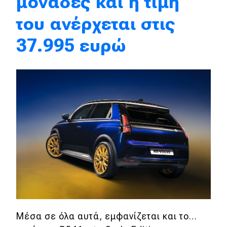
μονάδες και η τιμή
του ανέρχεται στις
Eco
37.995 ευρώ
Νέα
Τεχνολογία
Mobility
Σταθμοί φόρτισης
Classic
Νέα
Παρουσιάσεις
Μέσα σε όλα αυτά, εμφανίζεται και το…
DRIVE Away