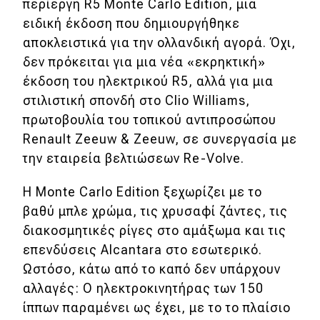
περίεργη R5 Monte Carlo Edition, μια
ειδική έκδοση που δημιουργήθηκε
MOTO
αποκλειστικά για την ολλανδική αγορά. Όχι,
δεν πρόκειται για μια νέα «εκρηκτική»
Μεταχειρισμένο
έκδοση του ηλεκτρικού R5, αλλά για μια
στιλιστική σπονδή στο Clio Williams,
Οδηγός αγοράς
πρωτοβουλία του τοπικού αντιπροσώπου
Συμβουλές
Renault Zeeuw & Zeeuw, σε συνεργασία με
την εταιρεία βελτιώσεων Re-Volve.
Χρηστικά
Η Monte Carlo Edition ξεχωρίζει με το
βαθύ μπλε χρώμα, τις χρυσαφί ζάντες, τις
Συμβουλές
διακοσμητικές ρίγες στο αμάξωμα και τις
ΚΤΕΟ
επενδύσεις Alcantara στο εσωτερικό.
Ωστόσο, κάτω από το καπό δεν υπάρχουν
Οδική βοήθεια
αλλαγές: Ο ηλεκτροκινητήρας των 150
ίππων παραμένει ως έχει, με το το πλαίσιο