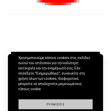
Χρησιμοποιούμε κάποια cookies στις σελίδες
αυτού του ιστότοπου για την καλύτερη
λειτουργία και την ενημέρωσή σας. Εάν
επιλέξετε "Ενημερώθηκα", συναινείτε στη
χρήση όλων των cookies, διαφορετικά
μπορείτε να αποδεχτείτε μεμονωμένους
ΜΕΤΑΧΕΙΡΙΣΜΕΝΑ ΑΠΟ
τύπους cookie.
ΕΜΠΙΣΤΟΥΣ ΕΜΠΟΡΟΥΣ by
ΡΥΘΜΊΣΕΙΣ