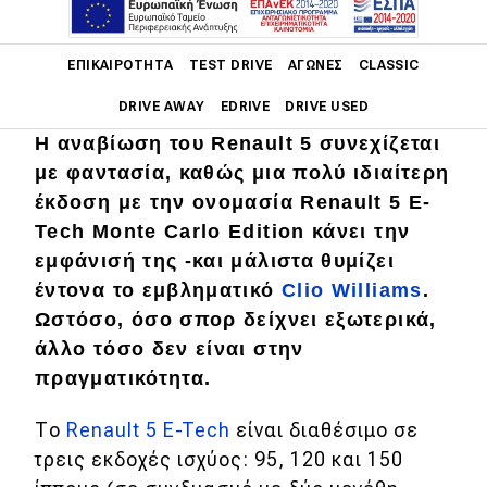
ΦΩΤΟΓΡΑΦΙΕΣ
Main navigation
ΕΠΙΚΑΙΡΌΤΗΤΑ
TEST DRIVE
ΑΓΏΝΕΣ
CLASSIC
DRIVE AWAY
EDRIVE
DRIVE USED
Η αναβίωση του Renault 5 συνεχίζεται
Main navigation
με φαντασία, καθώς μια πολύ ιδιαίτερη
Επικαιρότητα
έκδοση με την ονομασία Renault 5 E-
Νέα μοντέλα
Tech Monte Carlo Edition κάνει την
εμφάνισή της -και μάλιστα θυμίζει
Πρωτότυπα
έντονα το εμβληματικό
Clio Williams
.
Ελλάδα
Ωστόσο, όσο σπορ δείχνει εξωτερικά,
άλλο τόσο δεν είναι στην
Κόσμος
πραγματικότητα.
Τεχνολογία
Το
Renault 5 E-Tech
είναι διαθέσιμο σε
Ασφάλεια
τρεις εκδοχές ισχύος: 95, 120 και 150
Αγορά