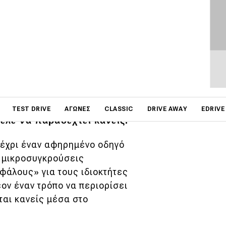
on
 πολλές περισσότερες
TEST DRIVE
ΑΓΏΝΕΣ
CLASSIC
DRIVE AWAY
EDRIVE
θελε να παραδεχτεί κανείς.
έχρι έναν αφηρημένο οδηγό
ι μικροσυγκρούσεις
φάλους» για τους ιδιοκτήτες
έον έναν τρόπο να περιορίσει
ται κανείς μέσα στο