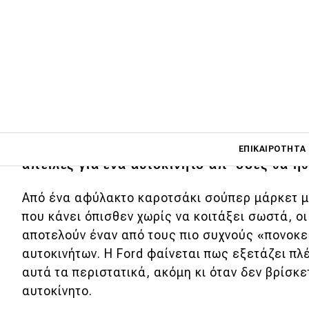
Main navigati
Η καθημερινότητα σε ένα πάρκινγκ κρύβει
ΕΠΙΚΑΙΡΌΤΗΤΑ
απειλές για ένα αυτοκίνητο απ’ όσες θα ή
Από ένα αφύλακτο καροτσάκι σούπερ μάρκετ μ
Main navigation
που κάνει όπισθεν χωρίς να κοιτάξει σωστά, ο
Επικαιρότητα
αποτελούν έναν από τους πιο συχνούς «πονοκε
Νέα μοντέλα
αυτοκινήτων. Η Ford φαίνεται πως εξετάζει πλ
αυτά τα περιστατικά, ακόμη κι όταν δεν βρίσκε
Πρωτότυπα
αυτοκίνητο.
Ελλάδα