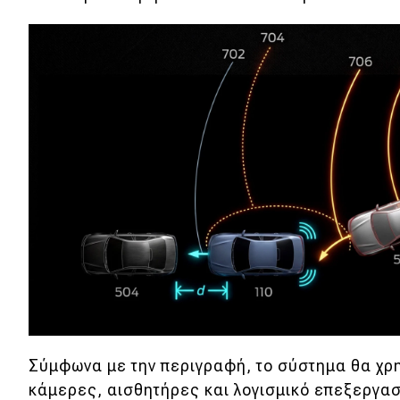
Αγώνες
Formula 1
WRC
Motorsport
Eco
Νέα
Τεχνολογία
Mobility
Σταθμοί φόρτισης
Σύμφωνα με την περιγραφή, το σύστημα θα χρ
Classic
κάμερες, αισθητήρες και λογισμικό επεξεργασ