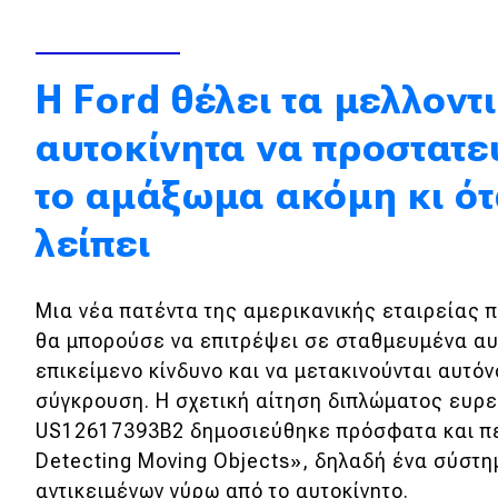
Κόσμος
Τεχνολογία
Η Ford θέλει τα μελλοντ
Ασφάλεια
αυτοκίνητα να προστατε
Αγορά
το αμάξωμα ακόμη κι ότ
Απόψεις
λείπει
Test Drive
Μια νέα πατέντα της αμερικανικής εταιρείας 
Δοκιμή
θα μπορούσε να επιτρέψει σε σταθμευμένα αυτ
επικείμενο κίνδυνο και να μετακινούνται αυτό
Αποστολή
σύγκρουση. Η σχετική αίτηση διπλώματος ευρε
Συγκρίνουμε
US12617393B2 δημοσιεύθηκε πρόσφατα και πε
Detecting Moving Objects», δηλαδή ένα σύστη
αντικειμένων γύρω από το αυτοκίνητο.