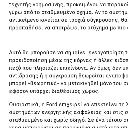
τεχνητής νοημοσύνης, προκειμένου να παρακολ
Νέα
γύρω από το σταθμευμένο όχημα. Αν το σύστημ
Παρουσιάσεις
αντικείμενο κινείται σε τροχιά σύγκρουσης, θα
προσπαθήσει να αποτρέψει το ατύχημα με πιο 
DRIVE Away
Αυτό θα μπορούσε να σημαίνει ενεργοποίηση τ
MOTO
προειδοποίηση μέσω της κόρνας ή άλλες ειδοπ
πεζό που πλησιάζει επικίνδυνα. Αν όμως δεν 
Μεταχειρισμένο
αντίδρασης ή η σύγκρουση θεωρείται αναπόφευ
Οδηγός αγοράς
μπορεί -θεωρητικά- να μετακινηθεί μόνο του 
εφόσον υπάρχει διαθέσιμος χώρος.
Συμβουλές
Ουσιαστικά, η Ford επιχειρεί να επεκτείνει τη
συστημάτων ενεργητικής ασφάλειας και στις σ
Χρηστικά
σταθμευμένο και χωρίς οδηγό. Σε ένα τέτοιο σ
χρησιμοποιούνται σε προηγμένα συστήματα υ