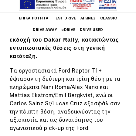
Main navigation
ΕΠΙΚΑΙΡΌΤΗΤΑ
TEST DRIVE
ΑΓΏΝΕΣ
CLASSIC
Η Ford Racing ολοκλήρωσε με
DRIVE AWAY
eDRIVE
DRIVE USED
επιτυχία τη συμμετοχή της στη 48η
εκδοχή του Dakar Rally, κατακτώντας
Main navigation
εντυπωσιακές θέσεις στη γενική
Επικαιρότητα
κατάταξη.
Νέα μοντέλα
Τα εργοστασιακά Ford Raptor T1+
Πρωτότυπα
έφτασαν τη δεύτερη και τρίτη θέση με τα
πληρώματα Nani Roma/Alex Nano και
Ελλάδα
Mattias Ekstrom/Emil Bergkvist, ενώ οι
Κόσμος
Carlos Sainz Sr/Lucas Cruz εξασφάλισαν
Τεχνολογία
την πέμπτη θέση, αναδεικνύοντας την
αξιοπιστία και τις δυνατότητες του
Ασφάλεια
αγωνιστικού pick-up της Ford.
Αγορά