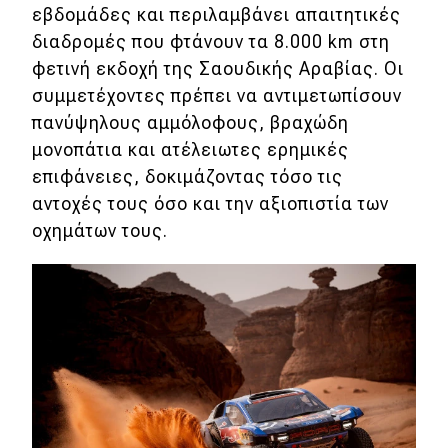
εβδομάδες και περιλαμβάνει απαιτητικές
διαδρομές που φτάνουν τα 8.000 km στη
Eco
φετινή εκδοχή της Σαουδικής Αραβίας. Οι
Νέα
συμμετέχοντες πρέπει να αντιμετωπίσουν
πανύψηλους αμμόλοφους, βραχώδη
Τεχνολογία
μονοπάτια και ατέλειωτες ερημικές
Mobility
επιφάνειες, δοκιμάζοντας τόσο τις
αντοχές τους όσο και την αξιοπιστία των
Σταθμοί φόρτισης
οχημάτων τους.
Classic
Νέα
Παρουσιάσεις
DRIVE Away