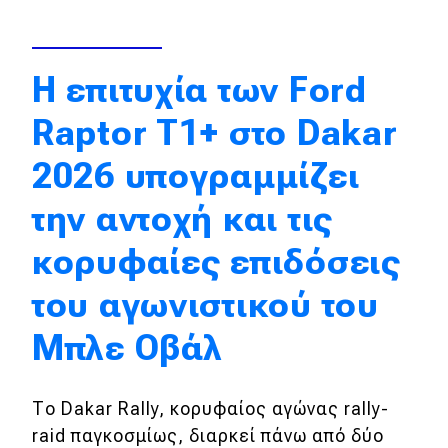
Απόψεις
Η επιτυχία των Ford
Test Drive
Raptor T1+ στο Dakar
Δοκιμή
2026 υπογραμμίζει
Αποστολή
την αντοχή και τις
Συγκρίνουμε
κορυφαίες επιδόσεις
του αγωνιστικού του
Αγώνες
Μπλε Οβάλ
Formula 1
WRC
Το Dakar Rally, κορυφαίος αγώνας rally-
Motorsport
raid παγκοσμίως, διαρκεί πάνω από δύο