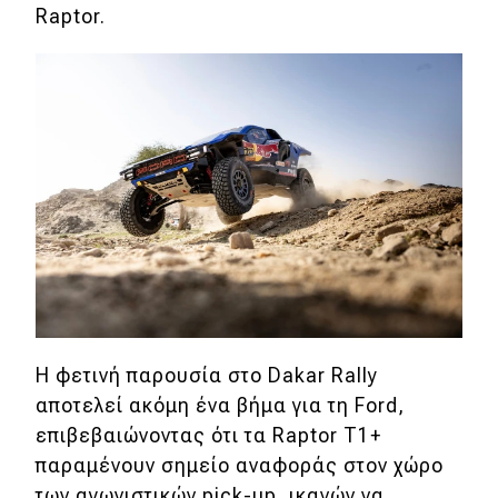
eDRIVE
Raptor.
DRIVE USED
Η φετινή παρουσία στο Dakar Rally
αποτελεί ακόμη ένα βήμα για τη Ford,
επιβεβαιώνοντας ότι τα Raptor T1+
παραμένουν σημείο αναφοράς στον χώρο
των αγωνιστικών pick-up, ικανών να