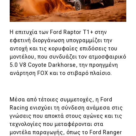
MOTO
Μεταχειρισμένο
Η επιτυχία των Ford Raptor T1+ στην
εφετινή διοργάνωση υπογραμμίζει την
Οδηγός αγοράς
αντοχή και τις κορυφαίες επιδόσεις του
Συμβουλές
μοντέλου, που συνδυάζει τον ατμοσφαιρικό
5.0 V8 Coyote Darkhorse, την προηγμένη
ανάρτηση FOX και το στιβαρό πλαίσιο.
Χρηστικά
Συμβουλές
Μέσα από τέτοιες συμμετοχές, η Ford
ΚΤΕΟ
Racing ενισχύει τη σύνδεση ανάμεσα στις
Οδική βοήθεια
γνώσεις που αποκτά στους αγώνες και τις
τεχνολογίες που μεταφέρονται στα
μοντέλα παραγωγής, όπως το Ford Ranger