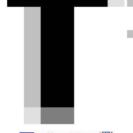
εργοστασιακά Ford Raptor T1+
επιβεβαίωσαν την αξιοπιστία και τις
αγωνιστικές τους δυνατότητες στη 48η
εκδοχή του πιο απαιτητικού rally-raid
στον κόσμο.
DRIVE Team |
19.01.2026