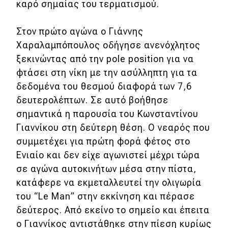
καρό σημαίας του τερματισμού.
Απόψεις
Στον πρώτο αγώνα ο Γιάννης
Χαραλαμπόπουλος οδήγησε ανενόχλητος
Test Drive
ξεκινώντας από την pole position για να
φτάσει στη νίκη με την ασύλληπτη για τα
Δοκιμή
δεδομένα του θεσμού διαφορά των 7,6
Αποστολή
δευτερολέπτων. Σε αυτό βοήθησε
σημαντικά η παρουσία του Κωνσταντίνου
Συγκρίνουμε
Γιαννίκου στη δεύτερη θέση. Ο νεαρός που
συμμετέχει για πρώτη φορά φέτος στο
Αγώνες
Ενιαίο και δεν είχε αγωνιστεί μέχρι τώρα
σε αγώνα αυτοκινήτων μέσα στην πίστα,
Formula 1
κατάφερε να εκμεταλλευτεί την ολιγωρία
WRC
του “Le Man” στην εκκίνηση και πέρασε
δεύτερος. Από εκείνο το σημείο και έπειτα
Motorsport
ο Γιαννίκος αντιστάθηκε στην πίεση κυρίως