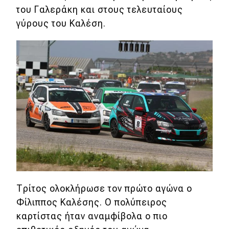
του Γαλεράκη και στους τελευταίους
γύρους του Καλέση.
Eco
Νέα
Τεχνολογία
Mobility
Σταθμοί φόρτισης
Classic
Νέα
Παρουσιάσεις
Τρίτος ολοκλήρωσε τον πρώτο αγώνα ο
Φίλιππος Καλέσης. Ο πολύπειρος
καρτίστας ήταν αναμφίβολα ο πιο
DRIVE Away