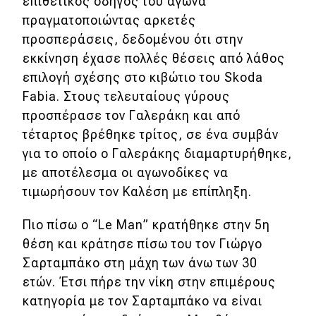
επιθετικός οδηγός του αγώνα
πραγματοποιώντας αρκετές
MOTO
προσπεράσεις, δεδομένου ότι στην
εκκίνηση έχασε πολλές θέσεις από λάθος
Μεταχειρισμένο
επιλογή σχέσης στο κιβώτιο του Skoda
Fabia. Στους τελευταίους γύρους
Οδηγός αγοράς
προσπέρασε τον Γαλεράκη και από
Συμβουλές
τέταρτος βρέθηκε τρίτος, σε ένα συμβάν
για το οποίο ο Γαλεράκης διαμαρτυρήθηκε,
με αποτέλεσμα οι αγωνοδίκες να
Χρηστικά
τιμωρήσουν τον Καλέση με επίπληξη.
Συμβουλές
Πιο πίσω ο “Le Man” κρατήθηκε στην 5η
ΚΤΕΟ
θέση και κράτησε πίσω του τον Γιώργο
Σαρταμπάκο στη μάχη των άνω των 30
Οδική βοήθεια
ετών. Έτσι πήρε την νίκη στην επιμέρους
κατηγορία με τον Σαρταμπάκο να είναι