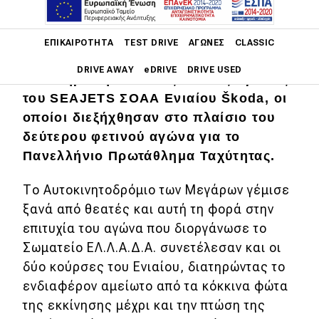
Main navigation
ΕΠΙΚΑΙΡΌΤΗΤΑ
TEST DRIVE
ΑΓΏΝΕΣ
CLASSIC
Με πολλαπλούς πρωταγωνιστές
DRIVE AWAY
eDRIVE
DRIVE USED
ολοκληρώθηκαν ο 3ος και 4ος αγώνας
του SEAJETS ΣΟΑΑ Ενιαίου Škoda, οι
Main navigation
οποίοι διεξήχθησαν στο πλαίσιο του
Επικαιρότητα
δεύτερου φετινού αγώνα για το
Νέα μοντέλα
Πανελλήνιο Πρωτάθλημα Ταχύτητας.
Πρωτότυπα
Το Αυτοκινητοδρόμιο των Μεγάρων γέμισε
Ελλάδα
ξανά από θεατές και αυτή τη φορά στην
επιτυχία του αγώνα που διοργάνωσε το
Κόσμος
Σωματείο ΕΛ.Λ.Α.Δ.Α. συνετέλεσαν και οι
Τεχνολογία
δύο κούρσες του Ενιαίου, διατηρώντας το
ενδιαφέρον αμείωτο από τα κόκκινα φώτα
Ασφάλεια
της εκκίνησης μέχρι και την πτώση της
Αγορά