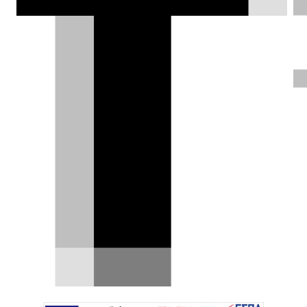
εμπλουτίστηκε με τη δράση του 3ου και
4ου αγώνα του Ενιαίου, το
Σαββατοκύριακο που 4-5 Μαΐου.
Mιχάλης Γεωργιάδης |
06.05.2019
ΦΩΤΟΓΡΑΦΙΕΣ