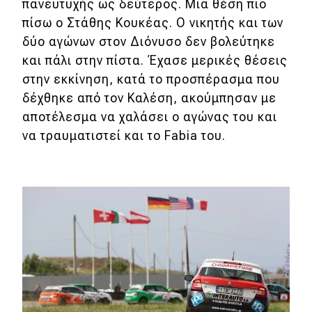
eDRIVE
πανευτυχής ως δεύτερος. Μια θέση πιο
πίσω ο Στάθης Κουκέας. Ο νικητής και των
DRIVE USED
δύο αγώνων στον Διόνυσο δεν βολεύτηκε
και πάλι στην πίστα. Έχασε μερικές θέσεις
στην εκκίνηση, κατά το προσπέρασμα που
δέχθηκε από τον Καλέση, ακούμπησαν με
αποτέλεσμα να χαλάσει ο αγώνας του και
να τραυματιστεί και το Fabia του.