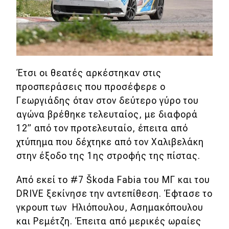
Έτσι οι θεατές αρκέστηκαν στις
προσπεράσεις που προσέφερε ο
Γεωργιάδης όταν στον δεύτερο γύρο του
αγώνα βρέθηκε τελευταίος, με διαφορά
12” από τον προτελευταίο, έπειτα από
χτύπημα που δέχτηκε από τον Χαλιβελάκη
στην έξοδο της 1ης στροφής της πίστας.
Από εκεί το #7 Škoda Fabia του ΜΓ και του
DRIVE ξεκίνησε την αντεπίθεση. Έφτασε το
γκρουπ των Ηλιόπουλου, Ασημακόπουλου
και Ρεμέτζη. Έπειτα από μερικές ωραίες