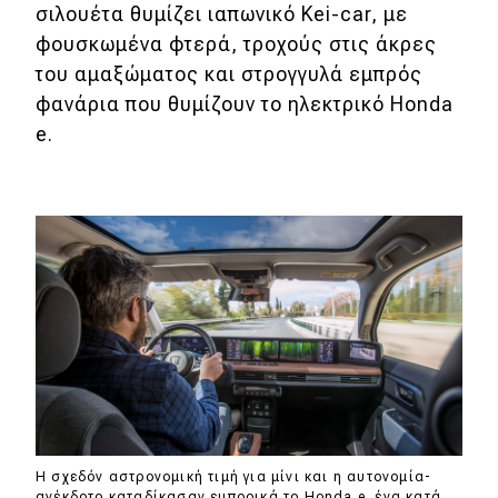
eDRIVE
σιλουέτα θυμίζει ιαπωνικό Kei-car, με
φουσκωμένα φτερά, τροχούς στις άκρες
DRIVE USED
του αμαξώματος και στρογγυλά εμπρός
φανάρια που θυμίζουν το ηλεκτρικό Honda
e.
Η σχεδόν αστρονομική τιμή για μίνι και η αυτονομία-
ανέκδοτο καταδίκασαν εμπορικά το Honda e, ένα κατά