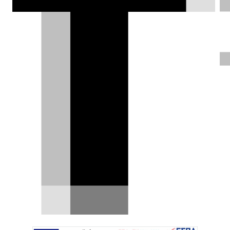
Goodwood, έτοιμο να ανταγωνιστεί τα
προσεχή ηλεκτρικά Renault Twingo και
VW ID.1 -ρετρό αισθητική, κόμπακτ
διαστάσεις και υποσχέσεις για
πραγματική οδηγική απόλαυση.
Δημήτρης Βαμβακίδης |
17.06.2025