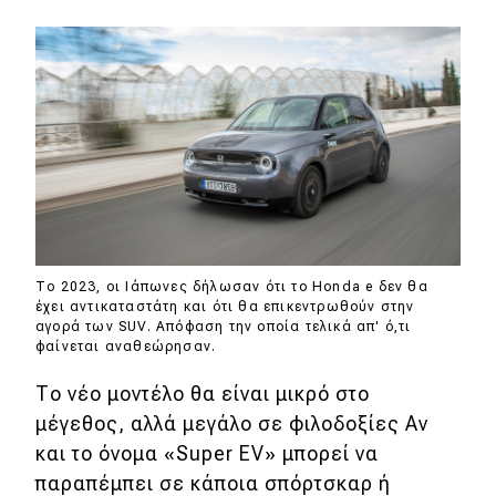
Eco
Νέα
Τεχνολογία
Mobility
Σταθμοί φόρτισης
Το 2023, οι Ιάπωνες δήλωσαν ότι το Honda e δεν θα
έχει αντικαταστάτη και ότι θα επικεντρωθούν στην
Classic
αγορά των SUV. Απόφαση την οποία τελικά απ' ό,τι
φαίνεται αναθεώρησαν.
Νέα
Το νέο μοντέλο θα είναι μικρό στο
Παρουσιάσεις
μέγεθος, αλλά μεγάλο σε φιλοδοξίες Αν
και το όνομα «Super EV» μπορεί να
παραπέμπει σε κάποια σπόρτσκαρ ή
DRIVE Away