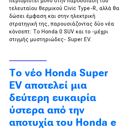
περιοριστεί μόνο στην παρουσίαση του
τελευταίου θερμικού Civic Type-R, αλλά θα
Απόψεις
δώσει έμφαση και στην ηλεκτρική
στρατηγική της, παρουσιάζοντας δύο νέα
Test Drive
κόνσεπτ: Το Honda 0 SUV και το -μέχρι
στιγμής μυστηριώδες- Super EV.
Δοκιμή
Αποστολή
Συγκρίνουμε
Το νέο Honda Super
EV αποτελεί μια
Αγώνες
δεύτερη ευκαιρία
Formula 1
ύστερα από την
WRC
αποτυχία του Honda e
Motorsport