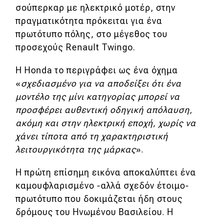
σούπερκαρ με ηλεκτρικό μοτέρ, στην
πραγματικότητα πρόκειται για ένα
MOTO
πρωτότυπο πόλης, στο μέγεθος του
Μεταχειρισμένο
προσεχούς Renault Twingo.
Οδηγός αγοράς
Η Honda το περιγράφει ως ένα όχημα
«
σχεδιασμένο για να αποδείξει ότι ένα
Συμβουλές
μοντέλο της μίνι κατηγορίας μπορεί να
προσφέρει αυθεντική οδηγική απόλαυση,
ακόμη και στην ηλεκτρική εποχή, χωρίς να
Χρηστικά
χάνει τίποτα από τη χαρακτηριστική
Συμβουλές
λειτουργικότητα της μάρκας
».
ΚΤΕΟ
Η πρώτη επίσημη εικόνα αποκαλύπτει ένα
Οδική βοήθεια
καμουφλαρισμένο -αλλά σχεδόν έτοιμο-
πρωτότυπο που δοκιμάζεται ήδη στους
δρόμους του Ηνωμένου Βασιλείου. Η