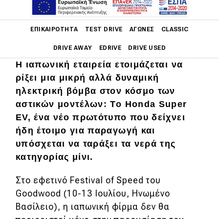
Main navigation
ΕΠΙΚΑΙΡΌΤΗΤΑ
TEST DRIVE
ΑΓΏΝΕΣ
CLASSIC
DRIVE AWAY
EDRIVE
DRIVE USED
Η ιαπωνική εταιρεία ετοιμάζεται να
Main navigation
ρίξει μια μικρή αλλά δυναμική
Επικαιρότητα
ηλεκτρική βόμβα στον κόσμο των
Νέα μοντέλα
αστικών μοντέλων: Το Honda Super
EV, ένα νέο πρωτότυπο που δείχνει
Πρωτότυπα
ήδη έτοιμο για παραγωγή και
Ελλάδα
υπόσχεται να ταράξει τα νερά της
κατηγορίας μίνι.
Κόσμος
Τεχνολογία
Στο εφετινό Festival of Speed του
Goodwood (10-13 Ιουλίου, Ηνωμένο
Ασφάλεια
Βασίλειο), η ιαπωνική φίρμα δεν θα
Αγορά