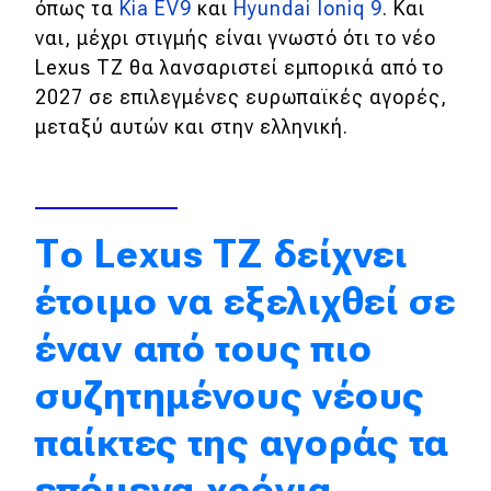
όπως τα
Kia EV9
και
Hyundai Ioniq 9
. Και
Απόψεις
ναι, μέχρι στιγμής είναι γνωστό ότι το νέο
Lexus TZ θα λανσαριστεί εμπορικά από το
2027 σε επιλεγμένες ευρωπαϊκές αγορές,
Test Drive
μεταξύ αυτών και στην ελληνική.
Δοκιμή
Αποστολή
Tο Lexus TZ δείχνει
Συγκρίνουμε
έτοιμο να εξελιχθεί σε
Αγώνες
έναν από τους πιο
Formula 1
συζητημένους νέους
WRC
παίκτες της αγοράς τα
Motorsport
επόμενα χρόνια