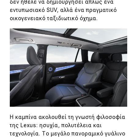
eDRIVE
δεν ήθελε να δημιουργήσει απλώς ένα
εντυπωσιακό SUV, αλλά ένα πραγματικό
DRIVE USED
οικογενειακό ταξιδιωτικό όχημα.
Η καμπίνα ακολουθεί τη γνωστή φιλοσοφία
της Lexus: ησυχία, πολυτέλεια και
τεχνολογία. Το μεγάλο πανοραμικό γυάλινο