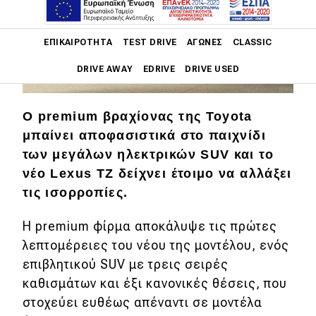
Main navigation
ΕΠΙΚΑΙΡΌΤΗΤΑ
TEST DRIVE
ΑΓΏΝΕΣ
CLASSIC
ΦΩΤΟΓΡΑΦΙΕΣ
DRIVE AWAY
EDRIVE
DRIVE USED
Main navigation
Ο premium βραχίονας της Toyota
Επικαιρότητα
μπαίνει αποφασιστικά στο παιχνίδι
Νέα μοντέλα
των μεγάλων ηλεκτρικών SUV και το
νέο Lexus TZ δείχνει έτοιμο να αλλάξει
Πρωτότυπα
τις ισορροπίες.
Ελλάδα
Η premium φίρμα αποκάλυψε τις πρώτες
Κόσμος
λεπτομέρειες του νέου της μοντέλου, ενός
Τεχνολογία
επιβλητικού SUV με τρεις σειρές
καθισμάτων και έξι κανονικές θέσεις, που
Ασφάλεια
στοχεύει ευθέως απέναντι σε μοντέλα
Αγορά