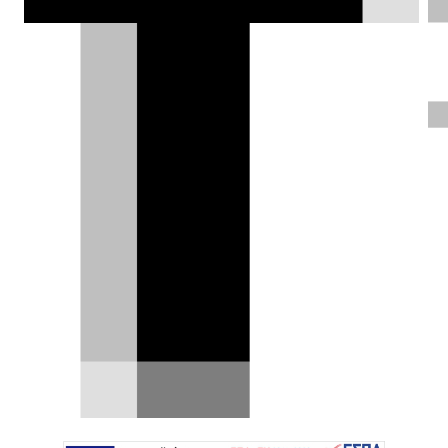
γιγαντιαίο premium SUV, με τρεις
σειρές καθισμάτων, έως 408 ίππους
και αυτονομία που αγγίζει τα 530 km.
Το νέο Lexus TZ ήδη προκαλεί αίσθηση
στην κατηγορία των ηλεκτρικών
οικογενειακών μοντέλων.
Δημήτρης Βαμβακίδης |
07.05.2026