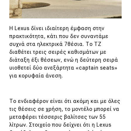
MOTO
Η Lexus δίνει ιδιαίτερη έμφαση στην
Μεταχειρισμένο
πρακτικότητα, κάτι που δεν συναντάμε
Οδηγός αγοράς
συχνά στα ηλεκτρικά 7θέσια. Το TZ
διαθέτει τρεις σειρές καθισμάτων με
Συμβουλές
διάταξη έξι θέσεων, ενώ η δεύτερη σειρά
υιοθετεί δύο ανεξάρτητα «captain seats»
Χρηστικά
για κορυφαία άνεση.
Συμβουλές
ΚΤΕΟ
Το ενδιαφέρον είναι ότι ακόμη και με όλες
τις θέσεις σε χρήση, το μοντέλο μπορεί να
Οδική βοήθεια
μεταφέρει τέσσερις βαλίτσες των 55
λίτρων. Στοιχείο που δείχνει ότι η Lexus