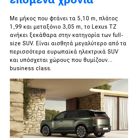
Eco
Με μήκος που φτάνει τα 5,10 m, πλάτος
1,99 και μεταξόνιο 3,05 m, το Lexus TZ
Νέα
ανήκει ξεκάθαρα στην κατηγορία των full-
Τεχνολογία
size SUV. Είναι αισθητά μεγαλύτερο από τα
περισσότερα ευρωπαϊκά ηλεκτρικά SUV
Mobility
και υπόσχεται χώρους που θυμίζουν…
Σταθμοί φόρτισης
business class.
Classic
Νέα
Παρουσιάσεις
DRIVE Away