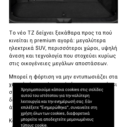
Το νέο TZ δείχνει ξεκάθαρα προς τα πού
κινείται η premium αγορά: μεγαλύτερα
ηλεκτρικά SUV, περισσότεροι χώροι, υψηλή
άνεση και τεχνολογία που στοχεύει κυρίως
στις οικογένειες μεγάλων αποστάσεων.
Μπορεί η φόρτιση να μην εντυπωσιάζει στα
χαρτιά, όμως η Lexus φαίνεται να ποντάρει
Χρησιμοποιούμε κάποια cookies στις σελίδες
σε αυτό που ξέρει καλά εδώ και
αυτού του ιστότοπου για την καλύτερη
δεκαετίες: ποιότητα κύλισης, κορυφαία
λειτουργία και την ενημέρωσή σας. Εάν
άνεση και premium εμπειρία χρήσης.
επιλέξετε "Ενημερώθηκα", συναινείτε στη
χρήση όλων των cookies, διαφορετικά
μπορείτε να αποδεχτείτε μεμονωμένους
Και όσο η κατηγορία των μεγάλων
τύπους cookie.