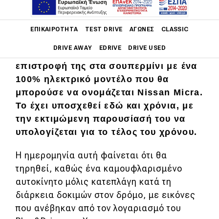
Main navigation
ΕΠΙΚΑΙΡΌΤΗΤΑ
TEST DRIVE
ΑΓΏΝΕΣ
CLASSIC
DRIVE AWAY
EDRIVE
DRIVE USED
Η Nissan ετοιμάζεται για την
επιστροφή της στα σουπερμίνι με ένα
Main navigation
100% ηλεκτρικό μοντέλο που θα
Επικαιρότητα
μπορούσε να ονομάζεται Nissan Micra.
Νέα μοντέλα
Το έχει υποσχεθεί εδώ και χρόνια, με
την εκτιμώμενη παρουσίασή του να
Πρωτότυπα
υπολογίζεται για το τέλος του χρόνου.
Ελλάδα
Η ημερομηνία αυτή φαίνεται ότι θα
Κόσμος
τηρηθεί, καθώς ένα καμουφλαρισμένο
Τεχνολογία
αυτοκίνητο μόλις κατεπλάγη κατά τη
διάρκεια δοκιμών στον δρόμο, με εικόνες
Ασφάλεια
που ανέβηκαν από τον λογαριασμό του
Αγορά