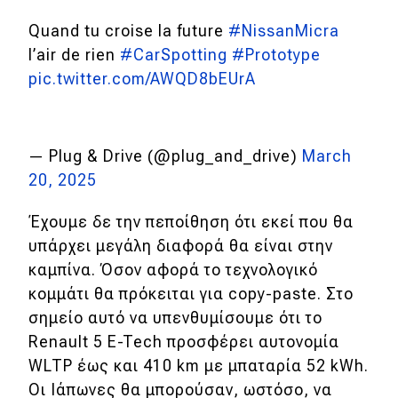
eDRIVE
Quand tu croise la future
#NissanMicra
DRIVE USED
l’air de rien
#CarSpotting
#Prototype
pic.twitter.com/AWQD8bEUrA
— Plug & Drive (@plug_and_drive)
March
20, 2025
Έχουμε δε την πεποίθηση ότι εκεί που θα
υπάρχει μεγάλη διαφορά θα είναι στην
καμπίνα. Όσον αφορά το τεχνολογικό
κομμάτι θα πρόκειται για copy-paste. Στο
σημείο αυτό να υπενθυμίσουμε ότι το
Renault 5 E-Tech προσφέρει αυτονομία
WLTP έως και 410 km με μπαταρία 52 kWh.
Οι Ιάπωνες θα μπορούσαν, ωστόσο, να