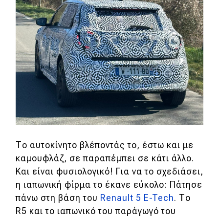
Eco
Νέα
Τεχνολογία
Mobility
Σταθμοί φόρτισης
Classic
Το αυτοκίνητο βλέποντάς το, έστω και με
καμουφλάζ, σε παραπέμπει σε κάτι άλλο.
Νέα
Και είναι φυσιολογικό! Για να το σχεδιάσει,
Παρουσιάσεις
η ιαπωνική φίρμα το έκανε εύκολο: Πάτησε
πάνω στη βάση του
Renault 5 E-Tech
. Το
R5 και το ιαπωνικό του παράγωγό του
DRIVE Away