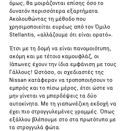
όμως, θα μοιράζονται επίσης όσο το
δυνατόν περισσότερα εξαρτήματα.
MOTO
Ακολουθώντας τη μέθοδο που
χρησιμοποιείται ευρέως από τον Όμιλο
Μεταχειρισμένο
Stellantis, «αλλάζουμε ότι είναι ορατό».
Οδηγός αγοράς
Έτσι με τη δομή να είναι πανομοιότυπη,
Συμβουλές
ακόμη και με τέτοιο καμουφλάζ, οι
Ιάπωνες έχουν την ίδια εμφάνιση με τους
Γάλλους! Ωστόσο, οι σχεδιαστές της
Χρηστικά
Nissan κατάφεραν να τροποποιήσουν το
εμπρός και το πίσω μέρος, έτσι ώστε να
Συμβουλές
μην γίνεται να μπερδέψεις τα δύο
ΚΤΕΟ
αυτοκίνητα. Με τη γιαπωνέζικη εκδοχή να
Οδική βοήθεια
έχει πιο στρογγυλεμένες γραμμές. Όπως
εξάλλου βλέπουμε στο στα πρωτότυπο με
τα στρογγυλά φώτα.