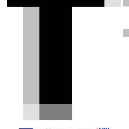
φίρμας, πιθανόν ονόματι Nissan Micra,
μόλις απαθανατίστηκε. Ένα μοντέλο
που θα προέρχεται από το ηλεκτρικό
Renault 5 E-Tech!
Δημήτρης Βαμβακίδης |
21.03.2025