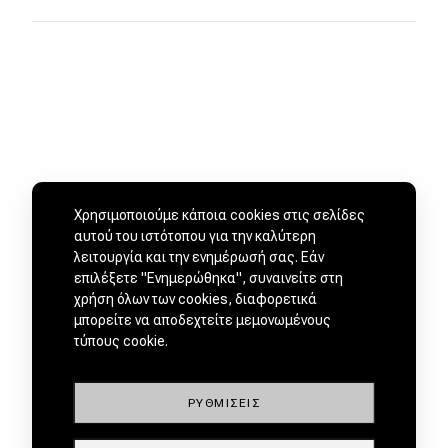
Χρησιμοποιούμε κάποια cookies στις σελίδες
αυτού του ιστότοπου για την καλύτερη
λειτουργία και την ενημέρωσή σας. Εάν
επιλέξετε "Ενημερώθηκα", συναινείτε στη
χρήση όλων των cookies, διαφορετικά
ΜΕΤΑΧΕΙΡΙΣΜΕΝΑ ΑΠΟ
μπορείτε να αποδεχτείτε μεμονωμένους
ΕΜΠΙΣΤΟΥΣ ΕΜΠΟΡΟΥΣ by
τύπους cookie.
ΡΥΘΜΊΣΕΙΣ