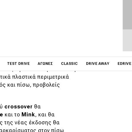
ro και Logan πριν
 τη νέα Stepway έκδοση
ώρου αποσκευών.
on
άρτηση που του
αυξάνει
την
TEST DRIVE
ΑΓΏΝΕΣ
CLASSIC
DRIVE AWAY
EDRIVE
οντας την συνολική απόσταση
τικά πλαστικά περιμετρικά
ός και πίσω, προβολείς
ού
crossover
θα
ue
και το
Mink
, και θα
ός της νέας έκδοσης θα
παρκαρίσματος στον πίσω