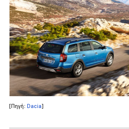
Νέα
Παρουσιάσεις
DRIVE Away
MOTO
Μεταχειρισμένο
Οδηγός αγοράς
Συμβουλές
[Πηγή:
Dacia
]
Χρηστικά