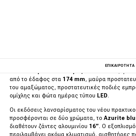
Η Dacia παρουσίασε τα
ανανεωμένα Sande
μερικούς μήνες
και σήμερα μας αποκάλυψε
του πρακτικού Logan MCV με τα 573 lt χ
Main navigati
Το νέο
Logan MCV Stepway
διαθέτει νέα αν
ΕΠΙΚΑΙΡΌΤΗΤΑ
απόσταση
από το
έδαφος
κατά
50 mm
, φτάν
από το έδαφος στα
174 mm
, μαύρα προστατευ
του αμαξώματος, προστατευτικές ποδιές εμπρ
Main navigation
Επικαιρότητα
ομίχλης και φώτα ημέρας τύπου
LED
.
Νέα μοντέλα
Οι εκδόσεις λανσαρίσματος του νέου πρακτικ
προσφέρονται σε δύο χρώματα, το
Azurite bl
Πρωτότυπα
διαθέτουν ζάντες αλουμινίου
16”
. Ο εξοπλισμ
Ελλάδα
περιλαμβάνει ακόμα κλιματισμό, αισθητήρες 