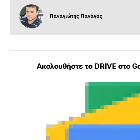
Συμβουλές
ΚΤΕΟ
Παναγιώτης Πανάγος
Οδική βοήθεια
eDRIVE
DRIVE USED
Ακολουθήστε το DRIVE στο Go