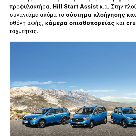
προφυλακτήρα,
Hill Start Assist
κ.α. Στην πλ
Κόσμος
συναντάμε ακόμα το
σύστημα πλοήγησης κα
Τεχνολογία
οθόνη αφής,
κάμερα οπισθοπορείας
και
cru
ταχύτητας.
Ασφάλεια
Αγορά
Απόψεις
Test Drive
Δοκιμή
Αποστολή
Συγκρίνουμε