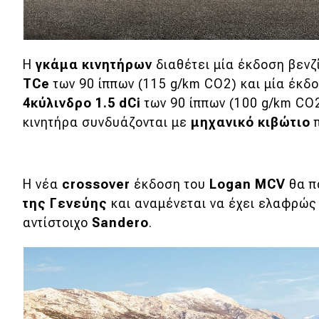
Αγώνες
Formula 1
WRC
Η
γκάμα κινητήρων
διαθέτει μία έκδοση βενζ
TCe
των 90 ίππων (115 g/km CO2) και μία έκδο
Motorsport
4κύλινδρο 1.5 dCi
των 90 ίππων (100 g/km CO2
κινητήρα συνδυάζονται με
μηχανικό κιβώτιο
π
Eco
Νέα
Η νέα
crossover
έκδοση του
Logan MCV
θα π
Τεχνολογία
της Γενεύης
και αναμένεται να έχει ελαφρώς
αντίστοιχο
Sandero
.
Mobility
Σταθμοί φόρτισης
Classic