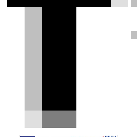
νίκη της μάρκας στο ομώνυμο θρυλικό
Ράλι το 1984 και με ισχύ 480 PS, είναι
το απόλυτο παιχνίδι για εκτός δρόμου
περιπέτειες.
Ηλίας Γερονικολός |
17.11.2022