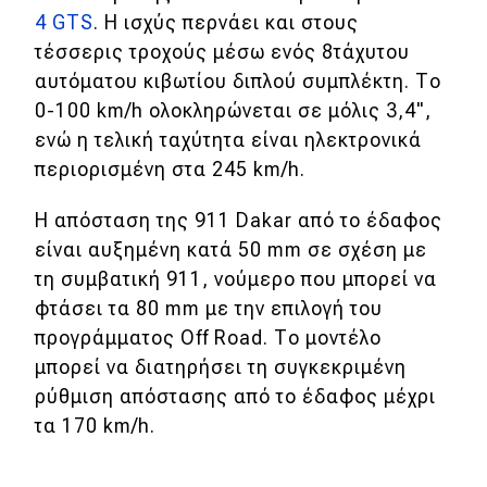
4 GTS
. H ισχύς περνάει και στους
τέσσερις τροχούς μέσω ενός 8τάχυτου
Eco
αυτόματου κιβωτίου διπλού συμπλέκτη. Το
Νέα
0-100 km/h ολοκληρώνεται σε μόλις 3,4",
ενώ η τελική ταχύτητα είναι ηλεκτρονικά
Τεχνολογία
περιορισμένη στα 245 km/h.
Mobility
Η απόσταση της 911 Dakar από το έδαφος
Σταθμοί φόρτισης
είναι αυξημένη κατά 50 mm σε σχέση με
τη συμβατική 911, νούμερο που μπορεί να
Classic
φτάσει τα 80 mm με την επιλογή του
προγράμματος Οff Road. Το μοντέλο
Νέα
μπορεί να διατηρήσει τη συγκεκριμένη
ρύθμιση απόστασης από το έδαφος μέχρι
Παρουσιάσεις
τα 170 km/h.
DRIVE Away