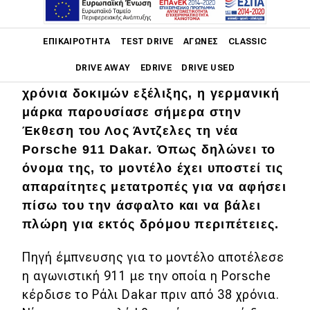
ΦΩΤΟΓΡΑΦΙΕΣ
Main navigation
ΕΠΙΚΑΙΡΌΤΗΤΑ
TEST DRIVE
ΑΓΏΝΕΣ
CLASSIC
DRIVE AWAY
EDRIVE
DRIVE USED
Μετά από περισσότερα από δύο
χρόνια δοκιμών εξέλιξης, η γερμανική
Main navigation
μάρκα παρουσίασε σήμερα στην
Επικαιρότητα
Έκθεση του Λος Άντζελες τη νέα
Νέα μοντέλα
Porsche 911 Dakar. Όπως δηλώνει το
όνομα της, το μοντέλο έχει υποστεί τις
Πρωτότυπα
απαραίτητες μετατροπές για να αφήσει
Ελλάδα
πίσω του την άσφαλτο και να βάλει
πλώρη για εκτός δρόμου περιπέτειες.
Κόσμος
Τεχνολογία
Πηγή έμπνευσης για το μοντέλο αποτέλεσε
η αγωνιστική 911 με την οποία η Porsche
Ασφάλεια
κέρδισε το Ράλι Dakar πριν από 38 χρόνια.
Αγορά