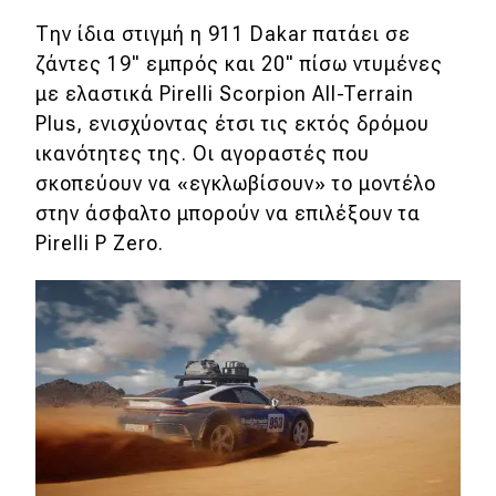
Την ίδια στιγμή η 911 Dakar πατάει σε
MOTO
ζάντες 19" εμπρός και 20" πίσω ντυμένες
με ελαστικά Pirelli Scorpion All-Terrain
Μεταχειρισμένο
Plus, ενισχύοντας έτσι τις εκτός δρόμου
ικανότητες της. Οι αγοραστές που
Οδηγός αγοράς
σκοπεύουν να «εγκλωβίσουν» το μοντέλο
Συμβουλές
στην άσφαλτο μπορούν να επιλέξουν τα
Pirelli P Zero.
Χρηστικά
Συμβουλές
ΚΤΕΟ
Οδική βοήθεια