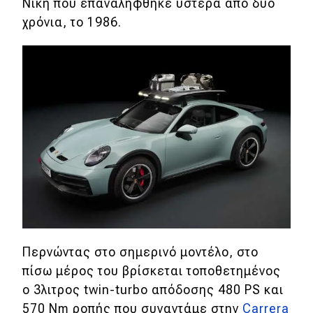
Νίκη που επαναλήφθηκε ύστερα από δυο
Απόψεις
χρόνια, το 1986.
Test Drive
Δοκιμή
Αποστολή
Συγκρίνουμε
Αγώνες
Formula 1
Περνώντας στο σημερινό μοντέλο, στο
WRC
πίσω μέρος του βρίσκεται τοποθετημένος
ο 3λιτρος twin-turbo απόδοσης 480 PS και
Motorsport
570 Nm ροπής που συναντάμε στην
Carrera