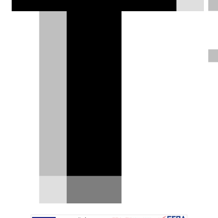
Levante στη Σαγκάη.
Θάνος Παππάς |
24.04.2021
ΦΩΤΟΓΡΑΦΙΕΣ
Η Maserati παρουσίασε τις ειδικές
εκδόσεις F Tributo των Ghibli και