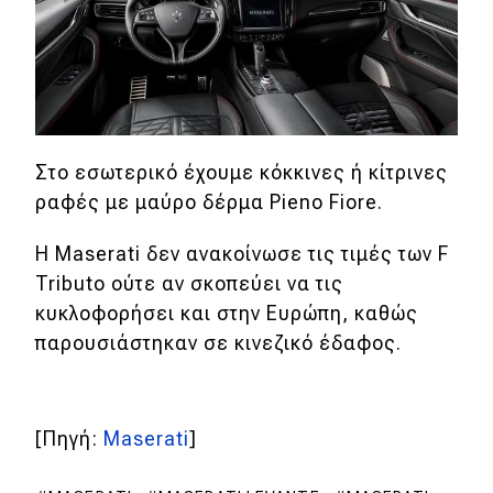
MOTO
Μεταχειρισμένο
Οδηγός αγοράς
Στο εσωτερικό έχουμε κόκκινες ή κίτρινες
Συμβουλές
ραφές με μαύρο δέρμα Pieno Fiore.
Η Maserati δεν ανακοίνωσε τις τιμές των F
Χρηστικά
Tributo ούτε αν σκοπεύει να τις
κυκλοφορήσει και στην Ευρώπη, καθώς
Συμβουλές
παρουσιάστηκαν σε κινεζικό έδαφος.
ΚΤΕΟ
Οδική βοήθεια
[Πηγή:
Maserati
]