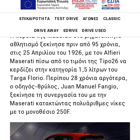
Levante για να τιμήσει τις νίκες του
Juan Manual Fangio με τα μονοθέσιά
Main navigation
ΕΠΙΚΑΙΡΌΤΗΤΑ
TEST DRIVE
ΑΓΏΝΕΣ
CLASSIC
της.
DRIVE AWAY
EDRIVE
DRIVE USED
Η πορεία της Maserati στο μηχανοκίνητο
αθλητισμό ξεκίνησε πριν από 95 χρόνια,
Main navigation
Επικαιρότητα
στις 25 Απριλίου του 1926, με τον Alfieri
Maserati πίσω από το τιμόνι της Tipo26 να
Νέα μοντέλα
κερδίζει στην κατηγορία 1,5 λίτρων του
Targa Florio. Περίπου 28 χρόνια αργότερα,
Πρωτότυπα
ο οδηγός-θρύλος, Juan Manuel Fangio,
Ελλάδα
ξεκίνησε τη συνεργασία του με την
Κόσμος
Maserati κατακτώντας πολυάριθμες νίκες
με το μονοθέσιο 250F.
Τεχνολογία
Ασφάλεια
Αγορά