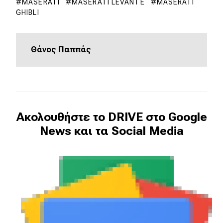
eDRIVE
MASERATI
MASERATI LEVANTE
MASERATI
GHIBLI
DRIVE USED
Θάνος Παππάς
Ακολουθήστε το DRIVE στο Google
News και τα Social Media