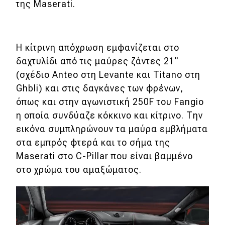
της Maserati.
Eco
Η κίτρινη απόχρωση εμφανίζεται στο
Νέα
δαχτυλίδι από τις μαύρες ζάντες 21"
Τεχνολογία
(σχέδιο Anteo στη Levante και Titano στη
Mobility
Ghbli) και στις δαγκάνες των φρένων,
όπως και στην αγωνιστική 250F του Fangio
Σταθμοί φόρτισης
η οποία συνδύαζε κόκκινο και κίτρινο. Την
εικόνα συμπληρώνουν τα μαύρα εμβλήματα
Classic
στα εμπρός φτερά και το σήμα της
Maserati στο C-Pillar που είναι βαμμένο
Νέα
στο χρώμα του αμαξώματος.
Παρουσιάσεις
DRIVE Away