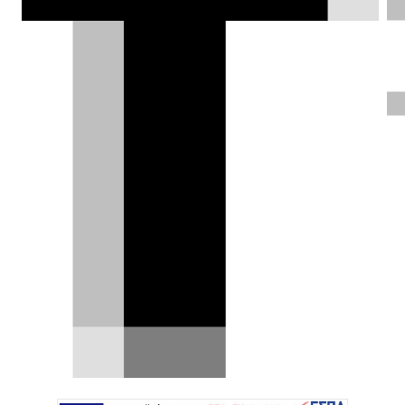
Veyron που βγήκε από τη γραμμή
παραγωγής, η οποία ονομάζεται La
Finale.
Αλέξης Γαλανόπουλος |
02.03.2015