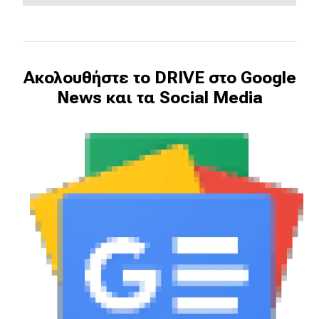
MOTO
Μεταχειρισμένο
Ακολουθήστε το DRIVE στο Google
News και τα Social Media
Οδηγός αγοράς
Συμβουλές
Χρηστικά
Συμβουλές
ΚΤΕΟ
Οδική βοήθεια