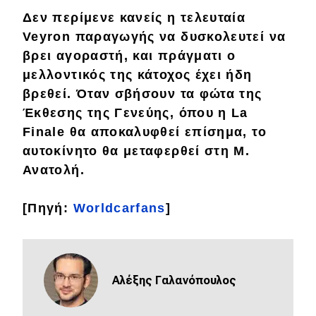
Δεν περίμενε κανείς η τελευταία
Eco
Veyron
παραγωγής να δυσκολευτεί να
βρει αγοραστή, και πράγματι ο
Νέα
μελλοντικός της κάτοχος έχει ήδη
Τεχνολογία
βρεθεί. Όταν σβήσουν τα φώτα της
Έκθεσης της Γενεύης
, όπου η
La
Mobility
Finale
θα αποκαλυφθεί επίσημα, το
Σταθμοί φόρτισης
αυτοκίνητο θα μεταφερθεί στη Μ.
Ανατολή.
Classic
[Πηγή:
Worldcarfans
]
Νέα
Παρουσιάσεις
Αλέξης Γαλανόπουλος
DRIVE Away