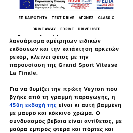
Main navigation
ΕΠΙΚΑΙΡΌΤΗΤΑ
TEST DRIVE
ΑΓΏΝΕΣ
CLASSIC
Ο σχεδόν 10ετής κύκλος ζωής της
DRIVE AWAY
EDRIVE
DRIVE USED
Bugatti Veyron, μετά από το
λανσάρισμα αμέτρητων ειδικών
Main navigation
εκδόσεων και την κατάκτηση αρκετών
Επικαιρότητα
ρεκόρ, κλείνει φέτος με την
Νέα μοντέλα
παρουσίαση της Grand Sport Vitesse
La Finale.
Πρωτότυπα
Ελλάδα
Για να θυμίζει την πρώτη
Veyron
που
Κόσμος
βγήκε από τη γραμμή παραγωγής, η
450η
εκδοχή της
είναι κι αυτή βαμμένη
Τεχνολογία
με
μαύρο και κόκκινο χρώμα
. Ο
Ασφάλεια
συνδυασμός βέβαια είναι αντίθετος, με
μαύρα εμπρός φτερά και πόρτες και
Αγορά