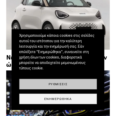
Χρησιμοποιούμε κάποια cookies στις σελίδες
αυτού του ιστότοπου για την καλύτερη
λειτουργία και την ενημέρωσή σας. Εάν
επιλέξετε "Ενημερώθηκα", συναινείτε στη
Νέο smart #2: Διέρρευσε πριν την
χρήση όλων των cookies, διαφορετικά
μπορείτε να αποδεχτείτε μεμονωμένους
ώρα του ο διάδοχος του fortwo
τύπους cookie.
ΡΥΘΜΊΣΕΙΣ
ΕΝΗΜΕΡΏΘΗΚΑ