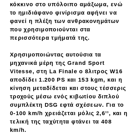
κόκκινο στο υπόλοιπο αμάξωμα, ενώ
Απόψεις
το ημιδιάφανο φινίρισμα αφήνει να
φανεί η πλέξη των
ανθρακονημάτων
που χρησιμοποιούνται στα
Test Drive
περισσότερα τμήματά της.
Δοκιμή
Χρησιμοποιώντας αυτούσια τα
Αποστολή
μηχανικά μέρη της
Grand Sport
Συγκρίνουμε
Vitesse
, στη
La Finale
ο
8λιτρος W16
αποδίδει
1.200 PS
και
153 kgm
, και η
κίνηση μεταδίδεται και στους τέσσερις
Αγώνες
τροχούς μέσω ενός κιβωτίου διπλού
συμπλέκτη
DSG
εφτά σχέσεων. Για το
Formula 1
0-100 km/h χρειάζεται μόλις
2,6’’
, και η
WRC
τελική της ταχύτητα φτάνει τα
408
km/h
.
Motorsport