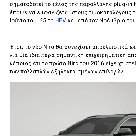
σηματοδοτεί το τέλος της παραλλαγής plug-in h
Νέα
έπαψε να εμφανίζεται στους τιμοκαταλόγους 
Παρουσιάσεις
Ιούνιο του '25 το
HEV
και από τον Νοέμβριο του 
DRIVE Away
Έτσι, το νέο Niro θα συνεχίσει αποκλειστικά ω
για μία ιδιαίτερα σημαντική επιχειρηματική απ
MOTO
κάποιος ότι το πρώτο Niro του 2016 είχε χτιστ
των πολλαπλών εξηλεκτρισμένων επιλογών.
Μεταχειρισμένο
Οδηγός αγοράς
Συμβουλές
Χρηστικά