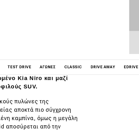
ΦΩΤΟΓΡΑΦΙΕΣ
on
TEST DRIVE
ΑΓΏΝΕΣ
CLASSIC
DRIVE AWAY
EDRIVE
σίασή του στη Κορέα
τον
μένο Kia Niro και μαζί
οφιλούς SUV.
ικούς πυλώνες της
είας αποκτά πιο σύγχρονη
ένη καμπίνα, όμως η μεγάλη
rid αποσύρεται από την