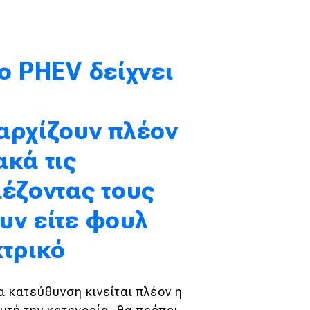
o PHEV δείχνει
αρχίζουν πλέον
ακά τις
ιέζοντας τους
υν είτε φουλ
κτρικό
 κατεύθυνση κινείται πλέον η