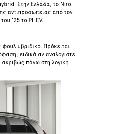
ybrid. Στην Ελλάδα, το Niro
της αντιπροσωπείας από τον
του '25 το PHEV.
ς φουλ υβριδικό. Πρόκειται
όφαση, ειδικά αν αναλογιστεί
εί ακριβώς πάνω στη λογική