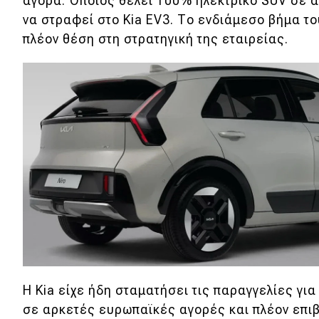
Αγώνες
αγορά. Όποιος θέλει 100% ηλεκτρικό SUV σε α
να στραφεί στο Kia EV3. Το ενδιάμεσο βήμα το
Formula 1
πλέον θέση στη στρατηγική της εταιρείας.
WRC
Motorsport
Eco
Νέα
Τεχνολογία
Mobility
Σταθμοί φόρτισης
Η Kia είχε ήδη σταματήσει τις παραγγελίες για
Classic
σε αρκετές ευρωπαϊκές αγορές και πλέον επιβε