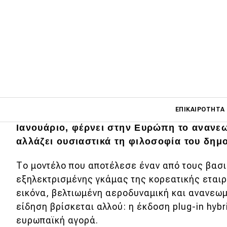
Main navigati
ΕΠΙΚΑΙΡΌΤΗΤΑ
Η κορεατική φίρμα, ύστερα από την
παρου
Ιανουάριο, φέρνει στην Ευρώπη το ανανεω
αλλάζει ουσιαστικά τη φιλοσοφία του δημ
Main navigation
Επικαιρότητα
Το μοντέλο που αποτέλεσε έναν από τους βασ
εξηλεκτρισμένης γκάμας της κορεατικής εταιρ
Νέα μοντέλα
εικόνα, βελτιωμένη αεροδυναμική και ανανεωμ
Πρωτότυπα
είδηση βρίσκεται αλλού: η έκδοση plug-in hyb
ευρωπαϊκή αγορά.
Ελλάδα