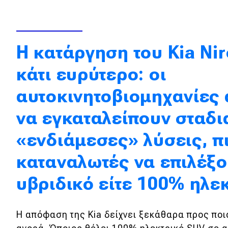
Κόσμος
Τεχνολογία
Η κατάργηση του Kia Nir
Ασφάλεια
κάτι ευρύτερο: οι
Αγορά
αυτοκινητοβιομηχανίες 
Απόψεις
να εγκαταλείπουν σταδι
Test Drive
«ενδιάμεσες» λύσεις, π
Δοκιμή
καταναλωτές να επιλέξο
Αποστολή
υβριδικό είτε 100% ηλε
Συγκρίνουμε
Η απόφαση της Kia δείχνει ξεκάθαρα προς ποια