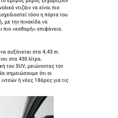
 Στο εμπρός μέρος ξεχωρίζουν
λικό ντιζάιν να είναι πιο
ασχεδιαστεί τόσο η πόρτα του
 με την πινακίδα να
αι πιο «καθαρή» επιφάνεια.
 να αυξάνεται στα 4,43 m.
ει στα 430 λίτρα.
κή του SUV, μειώνοντας τον
Να σημειώσουμε ότι οι
ιντσών ή νέες 18άρες για τις